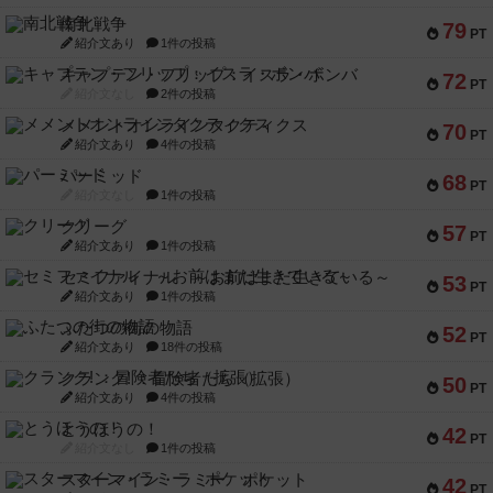
南北戦争
79
PT
紹介文あり
1件の投稿
キャプテン・フリップ：イスラ・ボンバ
72
PT
紹介文なし
2件の投稿
メメントオンラインタクティクス
70
PT
紹介文あり
4件の投稿
パーミッド
68
PT
紹介文なし
1件の投稿
クリーグ
57
PT
紹介文あり
1件の投稿
セミファイナル ～お前はまだ生きている～
53
PT
紹介文あり
1件の投稿
ふたつの街の物語
52
PT
紹介文あり
18件の投稿
クランク! ：冒険者たち（拡張）
50
PT
紹介文あり
4件の投稿
とうほうの！
42
PT
紹介文なし
1件の投稿
スターマイン・ラミー ポケット
42
PT