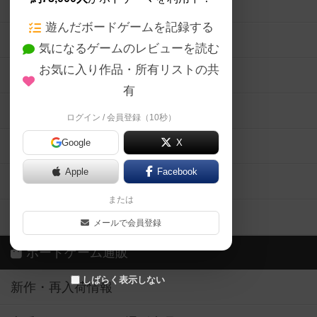
ボードゲームの新着レビュー
遊んだボードゲームを記録する
ボードゲーム会情報
気になるゲームのレビューを読む
お気に入り作品・所有リストの共
メカニクス特集
有
掲示板・トピックス
ログイン / 会員登録（10秒）
Google
X
ボドとも・会員一覧
Apple
Facebook
ボードゲーム業界コラム
または
ボドゲーマご利用案内
メールで会員登録
ボードゲーム通販
しばらく表示しない
新作・再入荷情報