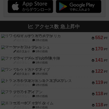
アクセス数 急上昇中
リワイルド：サウスアメリカ
552
PT
紹介文なし
2件の投稿
マーケットフレッシュ
170
PT
紹介文あり
1件の投稿
ファイアー・ブルズ / 火牛陣
141
PT
紹介文なし
1件の投稿
ワン・トゥ・ファイブ
122
PT
紹介文あり
1件の投稿
トランスオリエント・エクスプレス
119
PT
紹介文なし
1件の投稿
フラットアイアン
118
PT
紹介文なし
2件の投稿
エコーズ・オブ・タイム
118
PT
紹介文なし
8件の投稿