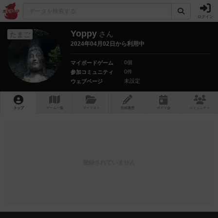
ログイン
Yoppy
さん
たまご
2024年04月02日から利用中
0個
マイボードゲーム
0件
参加コミュニティ
未設定
ウェブページ
トップ
ゲーム一覧
マイリスト
投稿履歴
ボ
ドゲ
会
コミュニティ
登録されていません