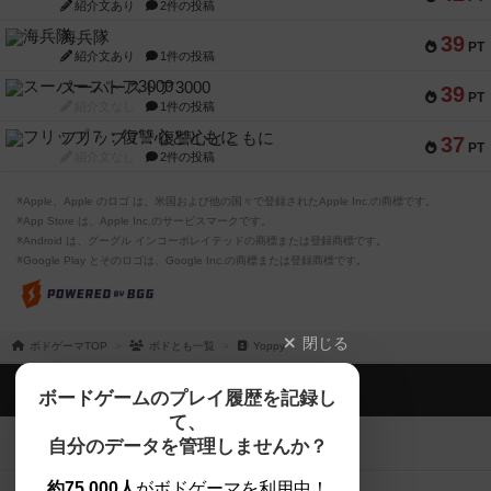
紹介文あり
2件の投稿
海兵隊
39
PT
紹介文あり
1件の投稿
スーパーストア3000
39
PT
紹介文なし
1件の投稿
フリップ７：復讐心とともに
37
PT
紹介文なし
2件の投稿
※Apple、Apple のロゴ は、米国および他の国々で登録されたApple Inc.の商標です。
※App Store は、Apple Inc.のサービスマークです。
※Android は、グーグル インコーポレイテッドの商標または登録商標です。
※Google Play とそのロゴは、Google Inc.の商標または登録商標です。
閉じる
ボドゲーマTOP
ボドとも一覧
Yoppy
ボドゲーマTOP
ボードゲームのプレイ履歴を記録し
て、
ボードゲームを検索する
自分のデータを管理しませんか？
約75,000人
がボドゲーマを利用中！