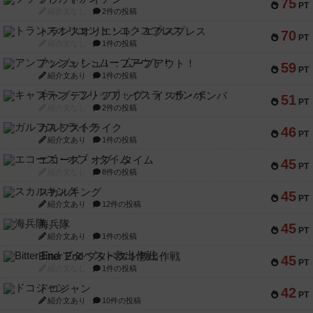
75
PT
紹介文なし
2件の投稿
トランスオリエント・エクスプレス
70
PT
紹介文なし
1件の投稿
アンブッシュ！：ムーブアウト！
59
PT
紹介文あり
1件の投稿
キャプテン・フリップ：イスラ・ボンバ
51
PT
紹介文なし
2件の投稿
ガルフストライク
46
PT
紹介文あり
1件の投稿
エコーズ・オブ・タイム
45
PT
紹介文なし
8件の投稿
スカルキング
45
PT
紹介文あり
12件の投稿
海兵隊
45
PT
紹介文あり
1件の投稿
Bitter End ブタペスト救出作戦
45
PT
紹介文なし
1件の投稿
ドコジャン
42
PT
紹介文あり
10件の投稿