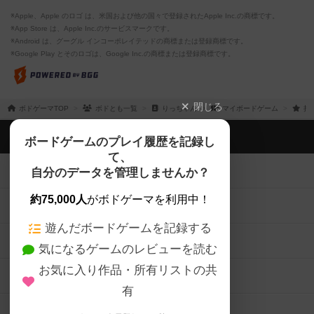
※Apple、Apple のロゴ は、米国および他の国々で登録されたApple Inc.の商標です。
※App Store は、Apple Inc.のサービスマークです。
※Android は、グーグル インコーポレイテッドの商標または登録商標です。
※Google Play とそのロゴは、Google Inc.の商標または登録商標です。
閉じる
ボドゲーマTOP
ボドとも一覧
りっちゃん
マイボードゲーム
持
ボドゲーマTOP
ボードゲームのプレイ履歴を記録し
て、
ボードゲームを検索する
自分のデータを管理しませんか？
約75,000人
がボドゲーマを利用中！
ボードゲームの新着レビュー
遊んだボードゲームを記録する
ボードゲーム会情報
気になるゲームのレビューを読む
お気に入り作品・所有リストの共
メカニクス特集
有
掲示板・トピックス