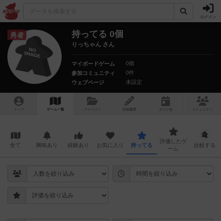
ログイン
持ってる 0個
勇者
りっちゃん さん
0個
マイボードゲーム
0件
参加コミュニティ
未設定
ウェブページ
トップ
ゲーム一覧
マイリスト
投稿履歴
ボ
ドゲ
会
コミュニティ
評価したゲ
全て
興味あり
経験あり
お気に入り
持ってる
比較する
ーム