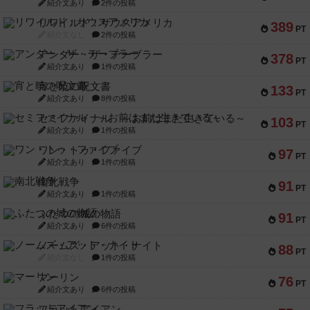
紹介文あり
2件の投稿
リワイルド：サウスアメリカ
389
PT
紹介文なし
2件の投稿
アンダー・ザ・テーブラー
378
PT
紹介文あり
1件の投稿
宵と暁の呪文書
133
PT
紹介文あり
8件の投稿
セミファイナル ～お前はまだ生きている～
103
PT
紹介文あり
1件の投稿
ワン・トゥ・ファイブ
97
PT
紹介文あり
1件の投稿
南北戦争
91
PT
紹介文あり
1件の投稿
ふたつの城の物語
91
PT
紹介文あり
6件の投稿
ノームズ・アット・ナイト
88
PT
紹介文なし
1件の投稿
マーリン
76
PT
紹介文あり
6件の投稿
フラットアイアン