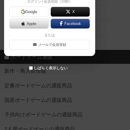
ログイン / 会員登録（10秒）
Google
X
ボドとも・会員一覧
Apple
Facebook
ボードゲーム業界コラム
または
ボドゲーマご利用案内
メールで会員登録
ボードゲーム通販
しばらく表示しない
新作・再入荷情報
定番ボードゲームの通販商品
国産ボードゲームの通販商品
子供向けボードゲームの通販商品
2人用ボードゲームの通販商品