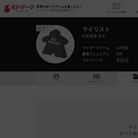
世界のボードゲームを楽しもう！
ボードゲーム専門の総合情報サイト
データベース
検
たまご
マイリスト
たかはる さん
149個
マイボードゲーム
0件
参加コミュニティ
未設定
ウェブページ
トップ
マイボードゲーム
マイリ
マイ
すべて非