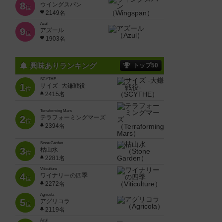
8
ウイングスパン
位
2149名
Azul
9
アズール
位
1903名
興味ありランキング
トップ50
SCYTHE
1
サイズ -大鎌戦役-
位
2415名
Terraforming Mars
2
テラフォーミングマーズ
位
2394名
Stone Garden
3
枯山水
位
2281名
Viticulture
4
ワイナリーの四季
位
2272名
Agricola
5
アグリコラ
位
2119名
Azul