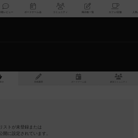
索
新着レビュー
ボードゲーム会
コミュニティ
掲示板一覧
スト
投稿履歴
ボ
ー
ドゲ
ーム
会
参加
コミュニティ
リストが未登録または
公開に設定されています。