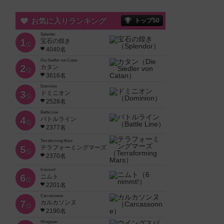
お気に入りランキング
トップ50
Splendor
1
宝石の煌き
位
4040名
Die Siedler von Catan
2
カタン
位
3616名
Dominion
3
ドミニオン
位
2528名
Battle Line
4
バトルライン
位
2377名
Terraforming Mars
5
テラフォーミングマーズ
位
2370名
6 nimmt!
6
ニムト
位
2201名
Carcassonne
7
カルカソンヌ
位
2190名
Wingspan