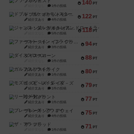
ブラヴェスト
140
PT
紹介文なし
1件の投稿
ドブル：ポケットモンスター
122
PT
紹介文あり
4件の投稿
ジャンヌ・ダルク-オルレアン ドロー＆ライト
118
PT
紹介文なし
5件の投稿
ファースト・イン・フライト
94
PT
紹介文あり
3件の投稿
ダイススローン
88
PT
紹介文なし
1件の投稿
ガルフストライク
80
PT
紹介文あり
1件の投稿
モズビ－ズ・レイダ－ズ
79
PT
紹介文あり
1件の投稿
リー対グラント
77
PT
紹介文あり
1件の投稿
ブレーキング・アウェイ
75
PT
紹介文あり
4件の投稿
ザ・フラッド
71
PT
紹介文なし
1件の投稿