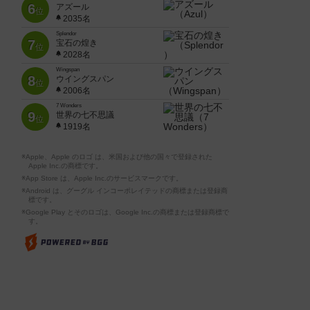
6
アズール
位
2035名
Splendor
7
宝石の煌き
位
2028名
Wingspan
8
ウイングスパン
位
2006名
7 Wonders
9
世界の七不思議
位
1919名
※Apple、Apple のロゴ は、米国および他の国々で登録された
Apple Inc.の商標です。
※App Store は、Apple Inc.のサービスマークです。
※Android は、グーグル インコーポレイテッドの商標または登録商
標です。
※Google Play とそのロゴは、Google Inc.の商標または登録商標で
す。