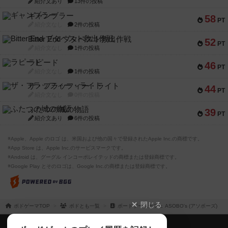
紹介文あり
13件の投稿
ギャンブラー
58
PT
紹介文なし
2件の投稿
Bitter End ブタペスト救出作戦
52
PT
紹介文なし
1件の投稿
ラピード
46
PT
紹介文なし
1件の投稿
ザ・フラッフィー・ライト
44
PT
紹介文なし
0件の投稿
ふたつの城の物語
39
PT
紹介文あり
6件の投稿
※Apple、Apple のロゴ は、米国および他の国々で登録されたApple Inc.の商標です。
※App Store は、Apple Inc.のサービスマークです。
※Android は、グーグル インコーポレイテッドの商標または登録商標です。
※Google Play とそのロゴは、Google Inc.の商標または登録商標です。
閉じる
ボドゲーマTOP
ボドとも一覧
ボードゲームカフェ ASOBO's (アソボーズ)
ボドゲーマTOP