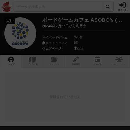
ログイン
ボードゲームカフェ ASOBO's (アソボーズ)
大臣
2024年02月27日から利用中
375個
マイボードゲーム
0件
参加コミュニティ
未設定
ウェブページ
トップ
ゲーム一覧
マイリスト
投稿履歴
ボ
ドゲ
会
コミュニティ
登録されていません