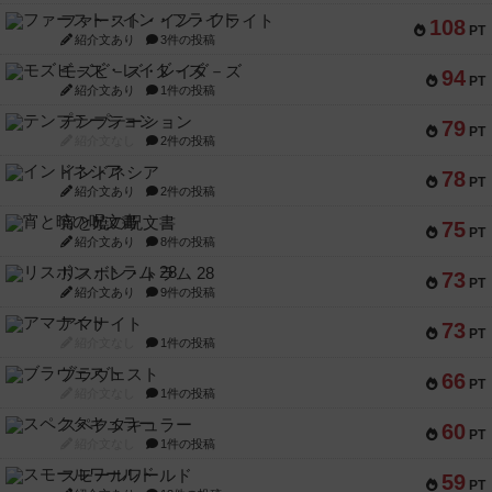
ファースト・イン・フライト
108
PT
紹介文あり
3件の投稿
モズビ－ズ・レイダ－ズ
94
PT
紹介文あり
1件の投稿
テンプテーション
79
PT
紹介文なし
2件の投稿
インドネシア
78
PT
紹介文あり
2件の投稿
宵と暁の呪文書
75
PT
紹介文あり
8件の投稿
リスボン・トラム 28
73
PT
紹介文あり
9件の投稿
アマナイト
73
PT
紹介文なし
1件の投稿
ブラヴェスト
66
PT
紹介文なし
1件の投稿
スペクタキュラー
60
PT
紹介文なし
1件の投稿
スモールワールド
59
PT