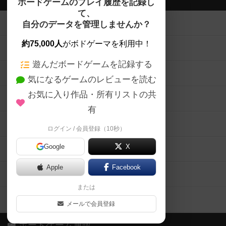
ボードゲームのプレイ履歴を記録し
て、
ボードゲームを検索する
自分のデータを管理しませんか？
約75,000人
がボドゲーマを利用中！
ボードゲームの新着レビュー
遊んだボードゲームを記録する
ボードゲーム会情報
気になるゲームのレビューを読む
お気に入り作品・所有リストの共
メカニクス特集
有
掲示板・トピックス
ログイン / 会員登録（10秒）
Google
X
ボドとも・会員一覧
Apple
Facebook
ボードゲーム業界コラム
または
ボドゲーマご利用案内
メールで会員登録
ボードゲーム通販