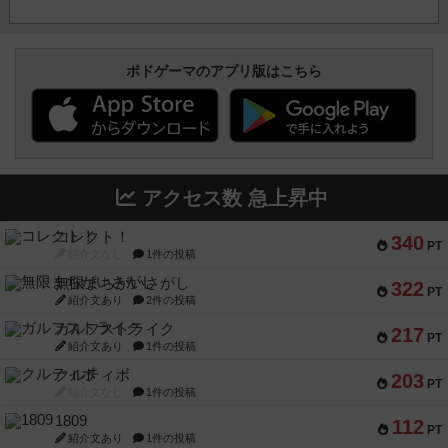
ボドゲーマのアプリ版はこちら
アクセス数 急上昇中
コレクト！
340
PT
紹介文なし
1件の投稿
無限まちがいさがし
322
PT
紹介文あり
2件の投稿
ガルフストライク
217
PT
紹介文あり
1件の投稿
クルティボ
203
PT
紹介文なし
1件の投稿
1809
112
PT
紹介文あり
1件の投稿