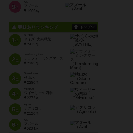
Azul
9
アズール
位
1903名
興味ありランキング
トップ50
SCYTHE
1
サイズ -大鎌戦役-
位
2415名
Terraforming Mars
2
テラフォーミングマーズ
位
2395名
Stone Garden
3
枯山水
位
2280名
Viticulture
4
ワイナリーの四季
位
2272名
Agricola
5
アグリコラ
位
2120名
Azul
6
アズール
位
2034名