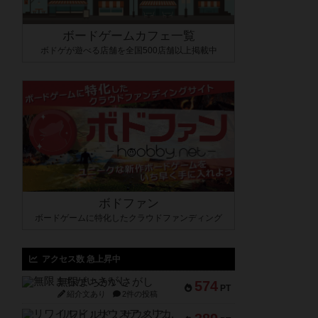
ボードゲームカフェ一覧
ボドゲが遊べる店舗を全国500店舗以上掲載中
ボドファン
ボードゲームに特化したクラウドファンディング
アクセス数 急上昇中
無限まちがいさがし
574
PT
紹介文あり
2件の投稿
リワイルド：サウスアメリカ