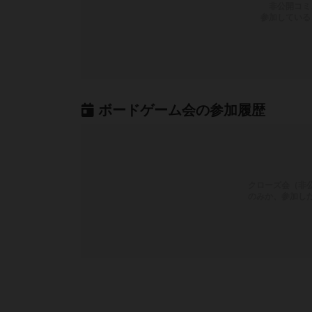
非公開コミ
参加している
ボードゲーム会の参加履歴
クローズ会（非
のみか、参加し