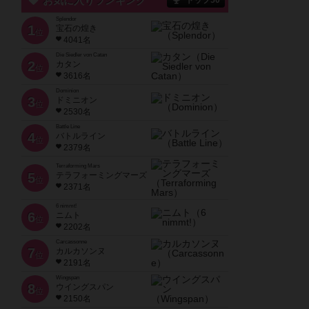
お気に入りランキング
トップ50
Splendor
1
宝石の煌き
位
4041名
Die Siedler von Catan
2
カタン
位
3616名
Dominion
3
ドミニオン
位
2530名
Battle Line
4
バトルライン
位
2379名
Terraforming Mars
5
テラフォーミングマーズ
位
2371名
6 nimmt!
6
ニムト
位
2202名
Carcassonne
7
カルカソンヌ
位
2191名
Wingspan
8
ウイングスパン
位
2150名