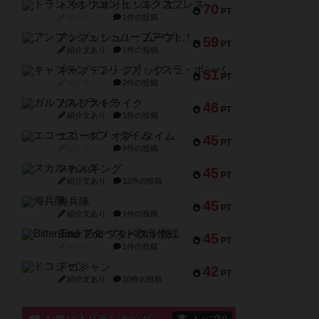
トランスオリエント・エクスプレス
70
PT
紹介文なし
1件の投稿
アンブッシュ！：ムーブアウト！
59
PT
紹介文あり
1件の投稿
キャプテン・フリップ：イスラ・ボンバ
51
PT
紹介文なし
2件の投稿
ガルフストライク
46
PT
紹介文あり
1件の投稿
エコーズ・オブ・タイム
45
PT
紹介文なし
8件の投稿
スカルキング
45
PT
紹介文あり
12件の投稿
海兵隊
45
PT
紹介文あり
1件の投稿
Bitter End ブタペスト救出作戦
45
PT
紹介文なし
1件の投稿
ドコジャン
42
PT
紹介文あり
10件の投稿