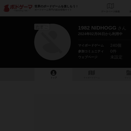
世界のボードゲームを楽しもう！
ボードゲーム専門の総合情報サイト
データベース
検
たまご
1982 NIDHOGG
さん
2024年02月06日から利用中
240個
マイボードゲーム
0件
参加コミュニティ
未設定
ウェブページ
トップ
マイボードゲーム
マイリ