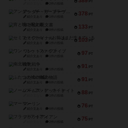
389
PT
紹介文なし
2件の投稿
アンダー・ザ・テーブラー
378
PT
紹介文あり
1件の投稿
宵と暁の呪文書
133
PT
紹介文あり
8件の投稿
セミファイナル ～お前はまだ生きている～
103
PT
紹介文あり
1件の投稿
ワン・トゥ・ファイブ
97
PT
紹介文あり
1件の投稿
南北戦争
91
PT
紹介文あり
1件の投稿
ふたつの城の物語
91
PT
紹介文あり
6件の投稿
ノームズ・アット・ナイト
88
PT
紹介文なし
1件の投稿
マーリン
76
PT
紹介文あり
6件の投稿
フラットアイアン
75
PT
紹介文なし
2件の投稿