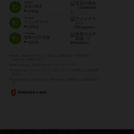
Splendor
7
宝石の煌き
位
2030名
Wingspan
8
ウイングスパン
位
2006名
7 Wonders
9
世界の七不思議
位
1920名
※Apple、Apple のロゴ は、米国および他の国々で登録された
Apple Inc.の商標です。
※App Store は、Apple Inc.のサービスマークです。
※Android は、グーグル インコーポレイテッドの商標または登録商
標です。
※Google Play とそのロゴは、Google Inc.の商標または登録商標で
す。