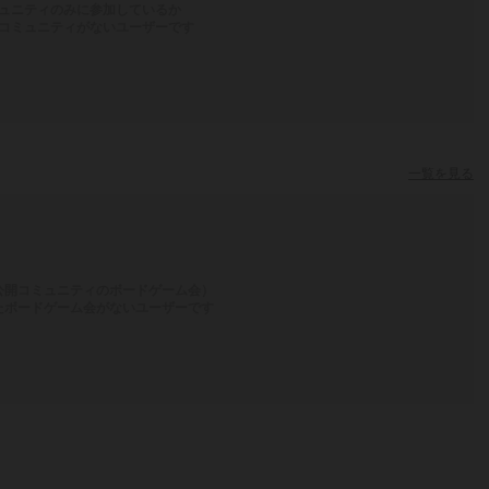
ュニティのみに参加しているか
コミュニティがないユーザーです
一覧を見る
公開コミュニティのボードゲーム会）
たボードゲーム会がないユーザーです