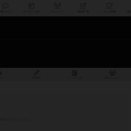
索
新着レビュー
ボードゲーム会
コミュニティ
掲示板一覧
スト
投稿履歴
ボ
ー
ドゲ
ーム
会
参加
コミュニティ
登録されていません