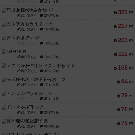
紹介文なし
1件の投稿
無限まちがいさがし
322
PT
紹介文あり
2件の投稿
ガルフストライク
217
PT
紹介文あり
1件の投稿
クルティボ
203
PT
紹介文なし
1件の投稿
1809
112
PT
紹介文あり
1件の投稿
ファースト・イン・フライト
108
PT
紹介文あり
3件の投稿
モズビ－ズ・レイダ－ズ
94
PT
紹介文あり
1件の投稿
テンプテーション
79
PT
紹介文なし
2件の投稿
インドネシア
78
PT
紹介文あり
2件の投稿
宵と暁の呪文書
75
PT
紹介文あり
8件の投稿