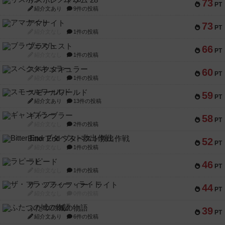
リスボン・トラム 28
73
PT
紹介文あり
9件の投稿
アマナイト
73
PT
紹介文なし
1件の投稿
ブラヴェスト
66
PT
紹介文なし
1件の投稿
スペクタキュラー
60
PT
紹介文なし
1件の投稿
スモールワールド
59
PT
紹介文あり
13件の投稿
ギャンブラー
58
PT
紹介文なし
2件の投稿
Bitter End ブタペスト救出作戦
52
PT
紹介文なし
1件の投稿
ラピード
46
PT
紹介文なし
1件の投稿
ザ・フラッフィー・ライト
44
PT
紹介文なし
0件の投稿
ふたつの城の物語
39
PT
紹介文あり
6件の投稿