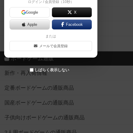
ログイン / 会員登録（10秒）
Google
X
ボドとも・会員一覧
Apple
Facebook
ボードゲーム業界コラム
または
ボドゲーマご利用案内
メールで会員登録
ボードゲーム通販
しばらく表示しない
新作・再入荷情報
定番ボードゲームの通販商品
国産ボードゲームの通販商品
子供向けボードゲームの通販商品
2人用ボードゲームの通販商品