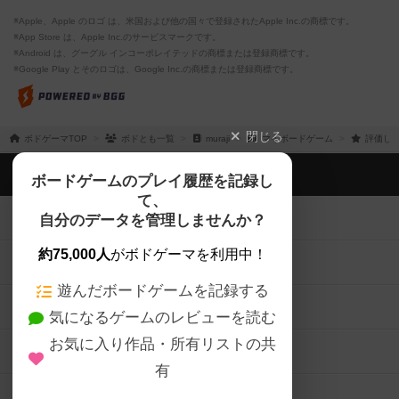
※Apple、Apple のロゴ は、米国および他の国々で登録されたApple Inc.の商標です。
※App Store は、Apple Inc.のサービスマークです。
※Android は、グーグル インコーポレイテッドの商標または登録商標です。
※Google Play とそのロゴは、Google Inc.の商標または登録商標です。
閉じる
ボドゲーマTOP
ボドとも一覧
muraji
マイボードゲーム
評価し
ボドゲーマTOP
ボードゲームのプレイ履歴を記録し
て、
ボードゲームを検索する
自分のデータを管理しませんか？
約75,000人
がボドゲーマを利用中！
ボードゲームの新着レビュー
遊んだボードゲームを記録する
ボードゲーム会情報
気になるゲームのレビューを読む
お気に入り作品・所有リストの共
メカニクス特集
有
掲示板・トピックス