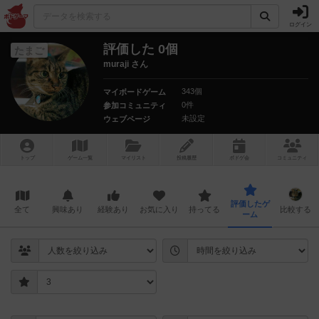
ログイン
評価した 0個
たまご
muraji さん
343個
マイボードゲーム
0件
参加コミュニティ
未設定
ウェブページ
トップ
ゲーム一覧
マイリスト
投稿履歴
ボ
ドゲ
会
コミュニティ
評価したゲ
全て
興味あり
経験あり
お気に入り
持ってる
比較する
ーム