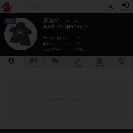
ログイン
米光ゲーム
さん
国王
2023年12月18日から利用中
0個
マイボードゲーム
0件
参加コミュニティ
未設定
ウェブページ
トップ
ゲーム一覧
マイリスト
投稿履歴
ボ
ドゲ
会
コミュニティ
登録されていません