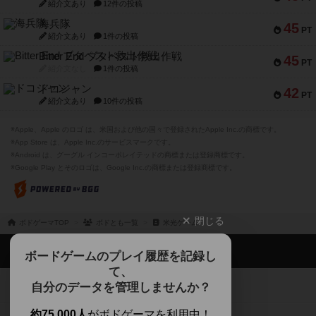
紹介文あり
12件の投稿
海兵隊
45
PT
紹介文あり
1件の投稿
Bitter End ブタペスト救出作戦
45
PT
紹介文なし
1件の投稿
ドコジャン
42
PT
紹介文あり
10件の投稿
※Apple、Apple のロゴ は、米国および他の国々で登録されたApple Inc.の商標です。
※App Store は、Apple Inc.のサービスマークです。
※Android は、グーグル インコーポレイテッドの商標または登録商標です。
※Google Play とそのロゴは、Google Inc.の商標または登録商標です。
閉じる
ボドゲーマTOP
ボドとも一覧
米光ゲーム
ボドゲーマTOP
ボードゲームのプレイ履歴を記録し
て、
ボードゲームを検索する
自分のデータを管理しませんか？
約75,000人
がボドゲーマを利用中！