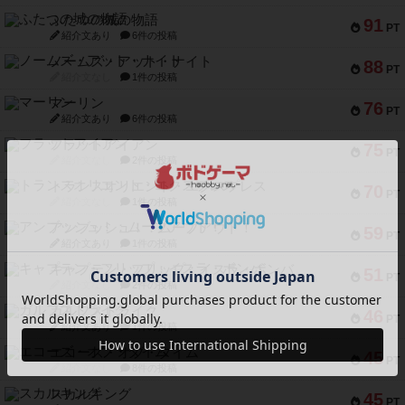
ふたつの城の物語
91
PT
紹介文あり
6件の投稿
ノームズ・アット・ナイト
88
PT
紹介文なし
1件の投稿
マーリン
76
PT
紹介文あり
6件の投稿
フラットアイアン
75
PT
紹介文なし
2件の投稿
トランスオリエント・エクスプレス
70
PT
紹介文なし
1件の投稿
アンブッシュ！：ムーブアウト！
59
PT
紹介文あり
1件の投稿
キャプテン・フリップ：イスラ・ボンバ
51
PT
紹介文なし
2件の投稿
ガルフストライク
46
PT
紹介文あり
1件の投稿
エコーズ・オブ・タイム
45
PT
紹介文なし
8件の投稿
スカルキング
45
PT