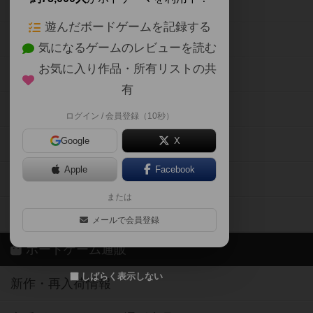
ボードゲームの新着レビュー
遊んだボードゲームを記録する
ボードゲーム会情報
気になるゲームのレビューを読む
お気に入り作品・所有リストの共
メカニクス特集
有
掲示板・トピックス
ログイン / 会員登録（10秒）
Google
X
ボドとも・会員一覧
Apple
Facebook
ボードゲーム業界コラム
または
ボドゲーマご利用案内
メールで会員登録
ボードゲーム通販
しばらく表示しない
新作・再入荷情報