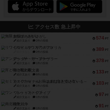
アクセス数 急上昇中
無限まちがいさがし
574
PT
紹介文あり
2件の投稿
リワイルド：サウスアメリカ
389
PT
紹介文なし
2件の投稿
アンダー・ザ・テーブラー
378
PT
紹介文あり
1件の投稿
宵と暁の呪文書
133
PT
紹介文あり
8件の投稿
セミファイナル ～お前はまだ生きている～
103
PT
紹介文あり
1件の投稿
ワン・トゥ・ファイブ
97
PT
紹介文あり
1件の投稿
南北戦争
91
PT
紹介文あり
1件の投稿