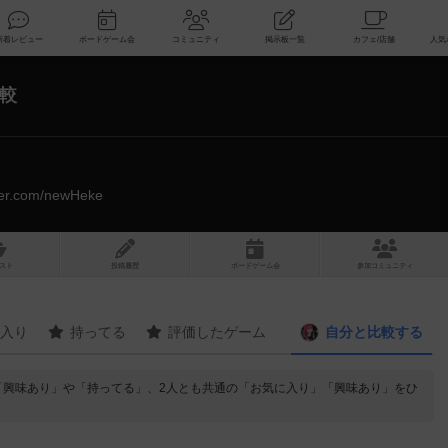
索
新着レビュー
ボードゲーム会
コミュニティ
掲示板一覧
較
tter.com/newHeke
スト
投稿履歴
ボ
ー
ドゲ
ーム
会
参加
コミュニティ
入り
持ってる
評価したゲーム
自分と
比較する
「興味あり」や「持ってる」、2人とも共通の「お気に入り」「興味あり」をひ