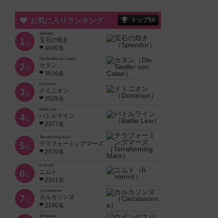
お気に入りランキング
トップ50
Splendor
1
宝石の煌き
位
4040名
Die Siedler von Catan
2
カタン
位
3616名
Dominion
3
ドミニオン
位
2528名
Battle Line
4
バトルライン
位
2377名
Terraforming Mars
5
テラフォーミングマーズ
位
2370名
6 nimmt!
6
ニムト
位
2201名
Carcassonne
7
カルカソンヌ
位
2190名
Wingspan