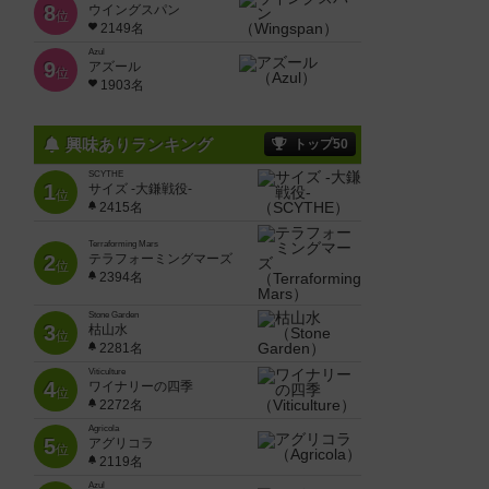
8
ウイングスパン
位
2149名
Azul
9
アズール
位
1903名
興味ありランキング
トップ50
SCYTHE
1
サイズ -大鎌戦役-
位
2415名
Terraforming Mars
2
テラフォーミングマーズ
位
2394名
Stone Garden
3
枯山水
位
2281名
Viticulture
4
ワイナリーの四季
位
2272名
Agricola
5
アグリコラ
位
2119名
Azul