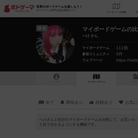
世界のボードゲームを楽しもう！
ボードゲーム専門の総合情報サイト
データベース
検
隊長
マイボードゲームの比
へけ さん
111個
マイボードゲーム
0件
参加コミュニティ
https://twi
ウェブページ
トップ
マイボードゲーム
マイリ
全て
興味あり
経験あり
お気に
へけさんと自分のマイボードゲームを比較して、お互いの
と目で分かるようにする機能です。