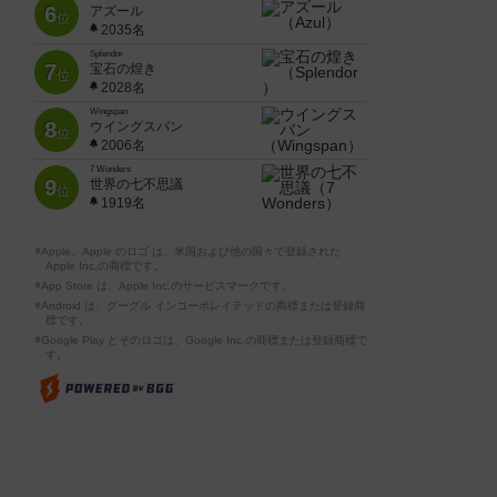
6
アズール
位
2035名
Splendor
7
宝石の煌き
位
2028名
Wingspan
8
ウイングスパン
位
2006名
7 Wonders
9
世界の七不思議
位
1919名
※Apple、Apple のロゴ は、米国および他の国々で登録された
Apple Inc.の商標です。
※App Store は、Apple Inc.のサービスマークです。
※Android は、グーグル インコーポレイテッドの商標または登録商
標です。
※Google Play とそのロゴは、Google Inc.の商標または登録商標で
す。