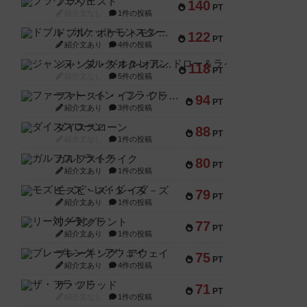
ブラヴェスト
140
PT
紹介文なし
1件の投稿
ドブル：ポケットモンスター
122
PT
紹介文あり
4件の投稿
ジャンヌ・ダルク-オルレアン ドロー＆ライト
118
PT
紹介文なし
5件の投稿
ファースト・イン・フライト
94
PT
紹介文あり
3件の投稿
ダイススローン
88
PT
紹介文なし
1件の投稿
ガルフストライク
80
PT
紹介文あり
1件の投稿
モズビ－ズ・レイダ－ズ
79
PT
紹介文あり
1件の投稿
リー対グラント
77
PT
紹介文あり
1件の投稿
ブレーキング・アウェイ
75
PT
紹介文あり
4件の投稿
ザ・フラッド
71
PT
紹介文なし
1件の投稿