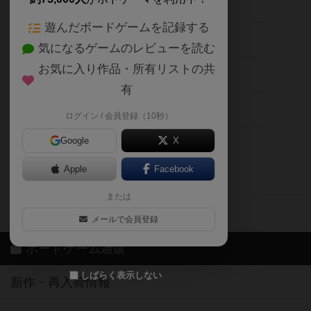
ボードゲームの新着レビュー
遊んだボードゲームを記録する
ボードゲーム会情報
気になるゲームのレビューを読む
お気に入り作品・所有リストの共
メカニクス特集
有
掲示板・トピックス
ログイン / 会員登録（10秒）
Google
X
ボドとも・会員一覧
Apple
Facebook
ボードゲーム業界コラム
または
ボドゲーマご利用案内
メールで会員登録
ボードゲーム通販
しばらく表示しない
新作・再入荷情報