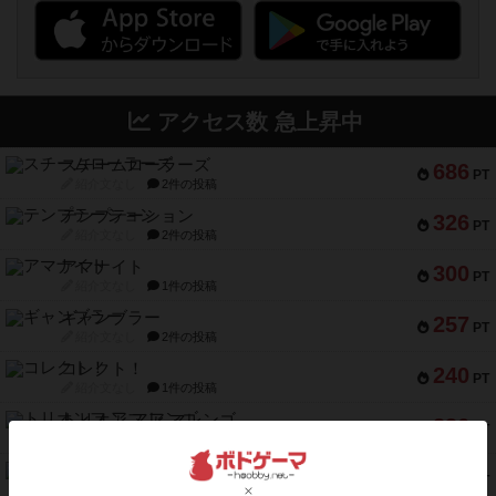
アクセス数 急上昇中
スチームローラーズ
686
PT
紹介文なし
2件の投稿
テンプテーション
326
PT
紹介文なし
2件の投稿
アマナイト
300
PT
紹介文なし
1件の投稿
ギャンブラー
257
PT
紹介文なし
2件の投稿
コレクト！
240
PT
紹介文なし
1件の投稿
トリオンフ ア マレンゴ
236
PT
紹介文あり
1件の投稿
エレメンツ
232
PT
紹介文あり
4件の投稿