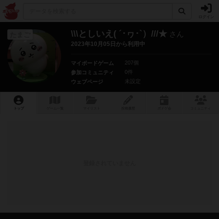
ログイン
\\\としいえ( ´･ヮ･`）///★
さん
たまご
2023年10月05日から利用中
207個
マイボードゲーム
0件
参加コミュニティ
未設定
ウェブページ
トップ
ゲーム一覧
マイリスト
投稿履歴
ボ
ドゲ
会
コミュニティ
登録されていません