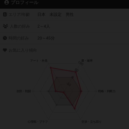
プロフィール
エリア/年齡
日本 未設定 男性
人数の好み
2～4人
時間の好み
20～45分
お気に入り傾向