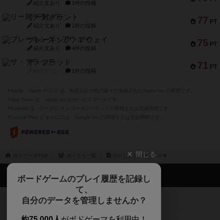
紹介文あり
1件の投稿
リー対グラント
77
PT
紹介文あり
1件の投稿
ブレーキング・アウェイ
75
PT
紹介文あり
4件の投稿
ザ・フラッド
71
PT
紹介文なし
1件の投稿
※Apple、Apple のロゴ は、米国および他の国々で登録されたApple Inc.の商標です。
※App Store は、Apple Inc.のサービスマークです。
※Android は、グーグル インコーポレイテッドの商標または登録商標です。
※Google Play とそのロゴは、Google Inc.の商標または登録商標です。
閉じる
ボドゲーマTOP
ボドとも一覧
\\\としいえ( ´･ヮ･`）///★
ボドゲーマTOP
ボードゲームのプレイ履歴を記録し
て、
ボードゲームを検索する
自分のデータを管理しませんか？
約75,000人
がボドゲーマを利用中！