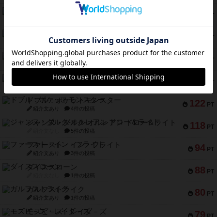
バー！パーティー
212
PT
紹介文なし
1件の投稿
ギョッと
154
PT
紹介文あり
1件の投稿
クルティボ
152
PT
紹介文なし
1件の投稿
ブラヴェスト
140
PT
紹介文なし
1件の投稿
ドブル：ポケットモンスター
122
PT
紹介文あり
4件の投稿
ジャンヌ・ダルク-オルレアン ドロー＆ライト
118
PT
紹介文なし
5件の投稿
ファースト・イン・フライト
94
PT
紹介文あり
3件の投稿
ダイススローン
88
PT
紹介文なし
1件の投稿
ガルフストライク
80
PT
紹介文あり
1件の投稿
モズビ－ズ・レイダ－ズ
79
PT