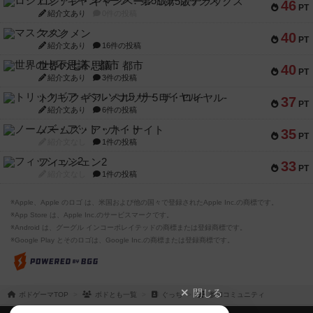
ロシアン・キャンペーン：第5版デラックス
46
PT
紹介文あり
0件の投稿
マスクメン
40
PT
紹介文あり
16件の投稿
世界の七不思議：都市
40
PT
紹介文あり
3件の投稿
トリックギア - ペルソナ5 ザ・ロイヤル-
37
PT
紹介文あり
6件の投稿
ノームズ・アット・ナイト
35
PT
紹介文なし
1件の投稿
フィッシェン2
33
PT
紹介文なし
1件の投稿
※Apple、Apple のロゴ は、米国および他の国々で登録されたApple Inc.の商標です。
※App Store は、Apple Inc.のサービスマークです。
※Android は、グーグル インコーポレイテッドの商標または登録商標です。
※Google Play とそのロゴは、Google Inc.の商標または登録商標です。
閉じる
ボドゲーマTOP
ボドとも一覧
ぐっち
参加コミュニティ