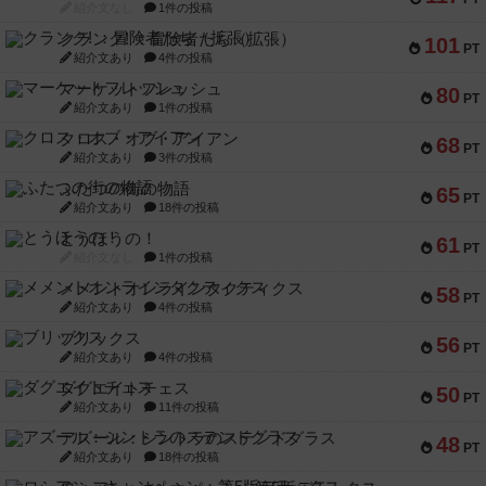
紹介文なし
1件の投稿
クランク! ：冒険者たち（拡張）
101
PT
紹介文あり
4件の投稿
マーケットフレッシュ
80
PT
紹介文あり
1件の投稿
クロス・オブ・アイアン
68
PT
紹介文あり
3件の投稿
ふたつの街の物語
65
PT
紹介文あり
18件の投稿
とうほうの！
61
PT
紹介文なし
1件の投稿
メメントオンラインタクティクス
58
PT
紹介文あり
4件の投稿
ブリックス
56
PT
紹介文あり
4件の投稿
ダグエイトチェス
50
PT
紹介文あり
11件の投稿
アズール：シントラのステンドグラス
48
PT
紹介文あり
18件の投稿