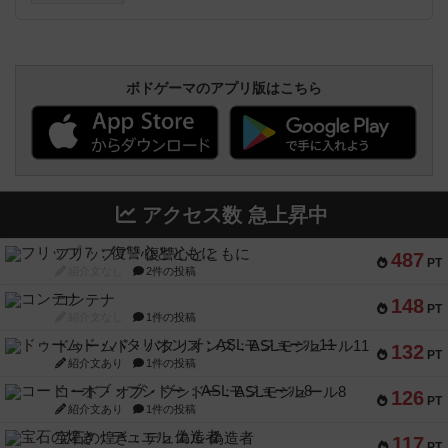
ボドゲーマのアプリ版はこちら
アクセス数 急上昇中
フリップ７：復讐心とともに
487
PT
紹介文なし
2件の投稿
コンテナ
148
PT
紹介文なし
1件の投稿
ドゥームド・バタリオンズ：ASLモジュール11
132
PT
紹介文あり
1件の投稿
コード・オブ・ブシドー：ASLモジュール8
126
PT
紹介文あり
1件の投稿
宝石の煌き：デュエル 偽造者
117
PT