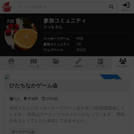
ログイン
参加コミュニティ
大臣
ぐっち さん
68個
マイボードゲーム
1件
参加コミュニティ
未設定
ウェブページ
トップ
ゲーム一覧
マイリスト
投稿履歴
ボ
ドゲ
会
コミュニティ
参加自由
ひたちなかゲーム会
2人
茨城県
29日前
津田コミュニティセンターでゲーム会を月に2回程度開催して
います。 現在はアークノヴァがメインになっています。 興味
があるようでしたら参加してみませんか。
ボードゲーム会