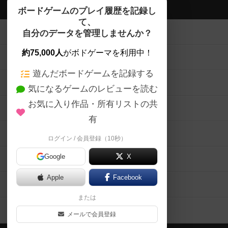
ボドゲーマTOP
ボードゲームのプレイ履歴を記録し
て、
ボードゲームを検索する
自分のデータを管理しませんか？
約75,000人
がボドゲーマを利用中！
ボードゲームの新着レビュー
遊んだボードゲームを記録する
ボードゲーム会情報
気になるゲームのレビューを読む
お気に入り作品・所有リストの共
メカニクス特集
有
掲示板・トピックス
ログイン / 会員登録（10秒）
Google
X
ボドとも・会員一覧
Apple
Facebook
ボードゲーム業界コラム
または
ボドゲーマご利用案内
メールで会員登録