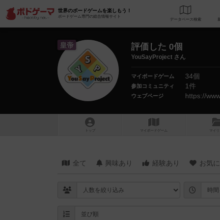
世界のボードゲームを楽しもう！
ボードゲーム専門の総合情報サイト
データベース
検
皇帝
評価した 0個
YouSayProject さん
34個
マイボードゲーム
1件
参加コミュニティ
https://ww
ウェブページ
トップ
マイボードゲーム
マイリ
全て
興味あり
経験あり
お気に