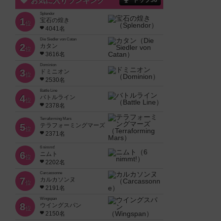
お気に入りランキング
トップ50
Splendor
1
宝石の煌き
位
4041名
Die Siedler von Catan
2
カタン
位
3616名
Dominion
3
ドミニオン
位
2530名
Battle Line
4
バトルライン
位
2378名
Terraforming Mars
5
テラフォーミングマーズ
位
2371名
6 nimmt!
6
ニムト
位
2202名
Carcassonne
7
カルカソンヌ
位
2191名
Wingspan
8
ウイングスパン
位
2150名