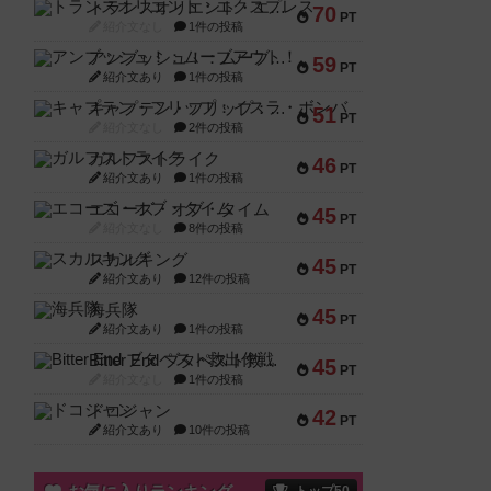
トランスオリエント・エクスプレス
70
PT
紹介文なし
1件の投稿
アンブッシュ！：ムーブアウト！
59
PT
紹介文あり
1件の投稿
キャプテン・フリップ：イスラ・ボンバ
51
PT
紹介文なし
2件の投稿
ガルフストライク
46
PT
紹介文あり
1件の投稿
エコーズ・オブ・タイム
45
PT
紹介文なし
8件の投稿
スカルキング
45
PT
紹介文あり
12件の投稿
海兵隊
45
PT
紹介文あり
1件の投稿
Bitter End ブタペスト救出作戦
45
PT
紹介文なし
1件の投稿
ドコジャン
42
PT
紹介文あり
10件の投稿