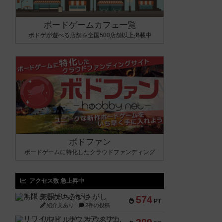
ボードゲームカフェ一覧
ボドゲが遊べる店舗を全国500店舗以上掲載中
ボドファン
ボードゲームに特化したクラウドファンディング
アクセス数 急上昇中
無限まちがいさがし
574
PT
紹介文あり
2件の投稿
リワイルド：サウスアメリカ