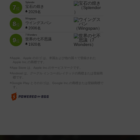
Splendor
7
宝石の煌き
位
2029名
Wingspan
8
ウイングスパン
位
2006名
7 Wonders
9
世界の七不思議
位
1920名
※Apple、Apple のロゴ は、米国および他の国々で登録された
Apple Inc.の商標です。
※App Store は、Apple Inc.のサービスマークです。
※Android は、グーグル インコーポレイテッドの商標または登録商
標です。
※Google Play とそのロゴは、Google Inc.の商標または登録商標で
す。