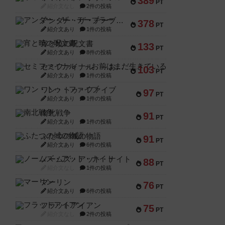
389
PT
紹介文なし
2件の投稿
アンダー・ザ・テーブラー
378
PT
紹介文あり
1件の投稿
宵と暁の呪文書
133
PT
紹介文あり
8件の投稿
セミファイナル ～お前はまだ生きている～
103
PT
紹介文あり
1件の投稿
ワン・トゥ・ファイブ
97
PT
紹介文あり
1件の投稿
南北戦争
91
PT
紹介文あり
1件の投稿
ふたつの城の物語
91
PT
紹介文あり
6件の投稿
ノームズ・アット・ナイト
88
PT
紹介文なし
1件の投稿
マーリン
76
PT
紹介文あり
6件の投稿
フラットアイアン
75
PT
紹介文なし
2件の投稿