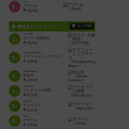
Azul
9
アズール
位
1903名
興味ありランキング
トップ50
SCYTHE
1
サイズ -大鎌戦役-
位
2415名
Terraforming Mars
2
テラフォーミングマーズ
位
2395名
Stone Garden
3
枯山水
位
2280名
Viticulture
4
ワイナリーの四季
位
2272名
Agricola
5
アグリコラ
位
2120名
Azul
6
アズール
位
2034名