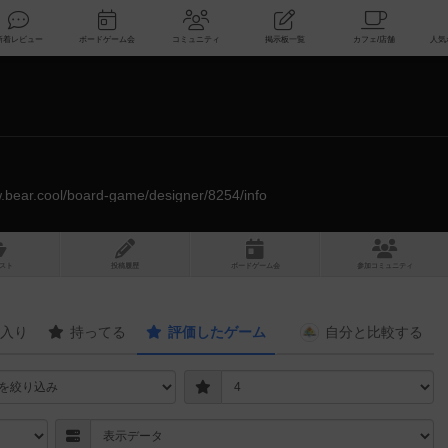
索
新着レビュー
ボードゲーム会
コミュニティ
掲示板一覧
w.bear.cool/board-game/designer/8254/info
スト
投稿履歴
ボ
ー
ドゲ
ーム
会
参加
コミュニティ
入り
持ってる
評価したゲーム
自分と
比較する