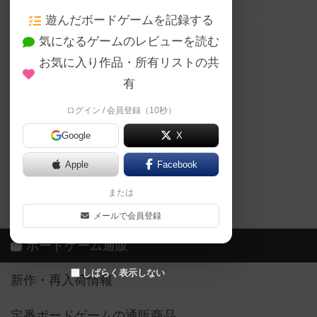
遊んだボードゲームを記録する
ボードゲーム会情報
気になるゲームのレビューを読む
お気に入り作品・所有リストの共
メカニクス特集
有
掲示板・トピックス
ログイン / 会員登録（10秒）
Google
X
ボドとも・会員一覧
Apple
Facebook
ボードゲーム業界コラム
または
ボドゲーマご利用案内
メールで会員登録
ボードゲーム通販
しばらく表示しない
新作・再入荷情報
定番ボードゲームの通販商品