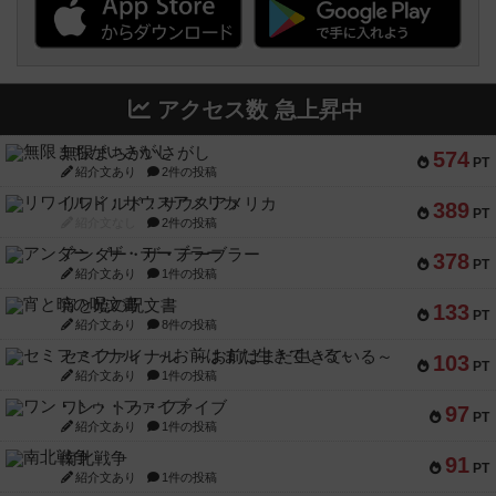
アクセス数 急上昇中
無限まちがいさがし
574
PT
紹介文あり
2件の投稿
リワイルド：サウスアメリカ
389
PT
紹介文なし
2件の投稿
アンダー・ザ・テーブラー
378
PT
紹介文あり
1件の投稿
宵と暁の呪文書
133
PT
紹介文あり
8件の投稿
セミファイナル ～お前はまだ生きている～
103
PT
紹介文あり
1件の投稿
ワン・トゥ・ファイブ
97
PT
紹介文あり
1件の投稿
南北戦争
91
PT
紹介文あり
1件の投稿