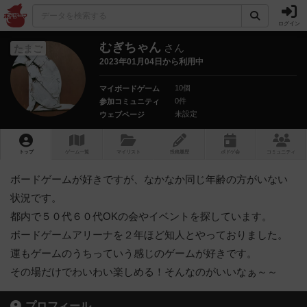
ログイン
むぎちゃん
さん
たまご
2023年01月04日から利用中
10個
マイボードゲーム
0件
参加コミュニティ
未設定
ウェブページ
トップ
ゲーム一覧
マイリスト
投稿履歴
ボ
ドゲ
会
コミュニティ
ボードゲームが好きですが、なかなか同じ年齢の方がいない
状況です。
都内で５０代６０代OKの会やイベントを探しています。
ボードゲームアリーナを２年ほど知人とやっておりました。
運もゲームのうちっていう感じのゲームが好きです。
その場だけでわいわい楽しめる！そんなのがいいなぁ～～
プロフィール