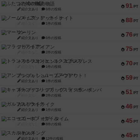
ふたつの城の物語
91
PT
紹介文あり
6件の投稿
ノームズ・アット・ナイト
88
PT
紹介文なし
1件の投稿
マーリン
76
PT
紹介文あり
6件の投稿
フラットアイアン
75
PT
紹介文なし
2件の投稿
トランスオリエント・エクスプレス
70
PT
紹介文なし
1件の投稿
アンブッシュ！：ムーブアウト！
59
PT
紹介文あり
1件の投稿
キャプテン・フリップ：イスラ・ボンバ
51
PT
紹介文なし
2件の投稿
ガルフストライク
46
PT
紹介文あり
1件の投稿
エコーズ・オブ・タイム
45
PT
紹介文なし
8件の投稿
スカルキング
45
PT
紹介文あり
12件の投稿