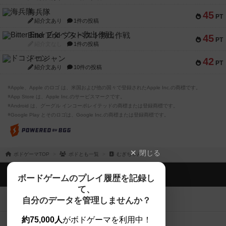
海兵隊
45
PT
紹介文あり
1件の投稿
Bitter End ブタペスト救出作戦
45
PT
紹介文なし
1件の投稿
ドコジャン
42
PT
紹介文あり
10件の投稿
※Apple、Apple のロゴ は、米国および他の国々で登録されたApple Inc.の商標です。
※App Store は、Apple Inc.のサービスマークです。
※Android は、グーグル インコーポレイテッドの商標または登録商標です。
※Google Play とそのロゴは、Google Inc.の商標または登録商標です。
閉じる
ボドゲーマTOP
ボドとも一覧
むぎちゃん
ボドゲーマTOP
ボードゲームのプレイ履歴を記録し
て、
ボードゲームを検索する
自分のデータを管理しませんか？
約75,000人
がボドゲーマを利用中！
ボードゲームの新着レビュー