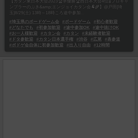
【カタン東日本大会2023🏆準優勝🏆西日本大会4位🎖プロギャ
ンブラーのぶき&amp;エンジョイカタン会🐏🌾】@戸田[埼
玉]8/29(土) 13時～18時ころ途中参加...
#埼玉県のボードゲーム会
#ボードゲーム
#初心者歓迎
#どなたでも
#初参加歓迎
#途中参加OK
#途中抜けOK
#お一人様歓迎
#カタン会
#カタン
#未経験者歓迎
#ドタ参歓迎
#カタン日本選手権
#渋谷
#広尾
#表参道
#ボドゲ会自体に初参加歓迎
#出入り自由
#12時間