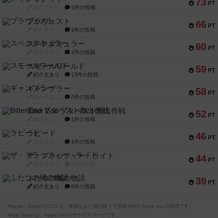
73
PT
紹介文なし
1件の投稿
ブラヴェスト
66
PT
紹介文なし
1件の投稿
スペクタキュラー
60
PT
紹介文なし
1件の投稿
スモールワールド
59
PT
紹介文あり
13件の投稿
ギャンブラー
58
PT
紹介文なし
2件の投稿
Bitter End ブタペスト救出作戦
52
PT
紹介文なし
1件の投稿
ラピード
46
PT
紹介文なし
1件の投稿
ザ・フラッフィー・ライト
44
PT
紹介文なし
0件の投稿
ふたつの城の物語
39
PT
紹介文あり
6件の投稿
※Apple、Apple のロゴ は、米国および他の国々で登録されたApple Inc.の商標です。
※App Store は、Apple Inc.のサービスマークです。