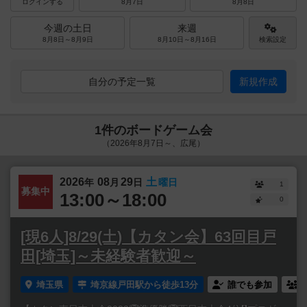
ログインする
8月7日
8月8日
今週の土日
来週
8月8日～8月9日
8月10日～8月16日
検索設定
自分の予定一覧
新規作成
1件のボードゲーム会
（2026年8月7日～、広尾）
2026
08
29
土
年
月
日
曜日
1
募集中
13:00～18:00
0
[現6人]8/29(土)【カタン会】63回目戸
田[埼玉]～未経験者歓迎～
埼玉県
埼京線戸田駅から徒歩13分
誰でも参加