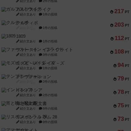
紹介文あり
2件の投稿
ガルフストライク
217
PT
紹介文あり
1件の投稿
クルティボ
203
PT
紹介文なし
1件の投稿
1809
112
PT
紹介文あり
1件の投稿
ファースト・イン・フライト
108
PT
紹介文あり
3件の投稿
モズビ－ズ・レイダ－ズ
94
PT
紹介文あり
1件の投稿
テンプテーション
79
PT
紹介文なし
2件の投稿
インドネシア
78
PT
紹介文あり
2件の投稿
宵と暁の呪文書
75
PT
紹介文あり
8件の投稿
リスボン・トラム 28
73
PT
紹介文あり
9件の投稿
アマナイト