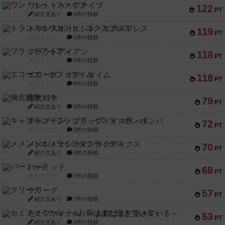
ワン・トゥ・ファイブ
122
PT
紹介文あり
1件の投稿
トランスオリエント・エクスプレス
119
PT
紹介文なし
1件の投稿
フラットアイアン
118
PT
紹介文なし
2件の投稿
エコーズ・オブ・タイム
118
PT
紹介文なし
8件の投稿
南北戦争
79
PT
紹介文あり
1件の投稿
キャプテン・フリップ：イスラ・ボンバ
72
PT
紹介文なし
2件の投稿
メメントオンラインタクティクス
70
PT
紹介文あり
4件の投稿
パーミッド
68
PT
紹介文なし
1件の投稿
クリーグ
57
PT
紹介文あり
1件の投稿
セミファイナル ～お前はまだ生きている～
53
PT
紹介文あり
1件の投稿