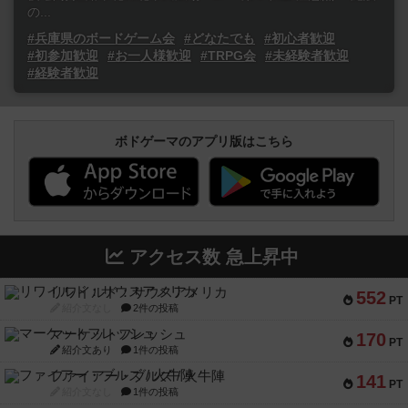
の...
#兵庫県のボードゲーム会
#どなたでも
#初心者歓迎
#初参加歓迎
#お一人様歓迎
#TRPG会
#未経験者歓迎
#経験者歓迎
ボドゲーマのアプリ版はこちら
アクセス数 急上昇中
リワイルド：サウスアメリカ
552
PT
紹介文なし
2件の投稿
マーケットフレッシュ
170
PT
紹介文あり
1件の投稿
ファイアー・ブルズ / 火牛陣
141
PT
紹介文なし
1件の投稿