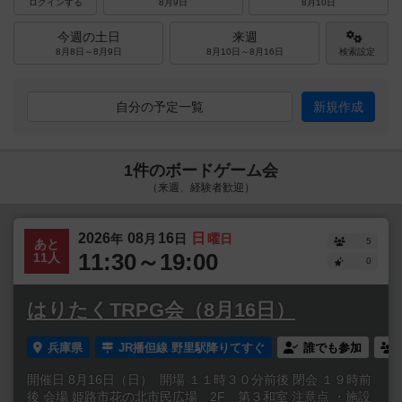
ログインする
8月9日
8月10日
今週の土日
来週
8月8日～8月9日
8月10日～8月16日
検索設定
自分の予定一覧
新規作成
1件のボードゲーム会
（来週、経験者歓迎）
2026
08
16
日
年
月
日
曜日
5
あと
11:30～19:00
11人
0
はりたくTRPG会（8月16日）
兵庫県
JR播但線 野里駅降りてすぐ
誰でも参加
開催日 8月16日（日） 開場 １１時３０分前後 閉会 １９時前
後 会場 姫路市花の北市民広場 2F 第３和室 注意点 ・施設