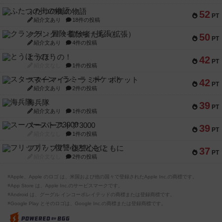
ふたつの街の物語
52
PT
紹介文あり
18件の投稿
クランク! ：冒険者たち（拡張）
50
PT
紹介文あり
4件の投稿
とうほうの！
42
PT
紹介文なし
1件の投稿
スターマイン・ラミー ポケット
42
PT
紹介文あり
2件の投稿
海兵隊
39
PT
紹介文あり
1件の投稿
スーパーストア3000
39
PT
紹介文なし
1件の投稿
フリップ７：復讐心とともに
37
PT
紹介文なし
2件の投稿
※Apple、Apple のロゴ は、米国および他の国々で登録されたApple Inc.の商標です。
※App Store は、Apple Inc.のサービスマークです。
※Android は、グーグル インコーポレイテッドの商標または登録商標です。
※Google Play とそのロゴは、Google Inc.の商標または登録商標です。