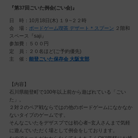
『第37回ごいた例会(ごい会)』
日 時：10月18日(木) １９~２２時
会 場：
ボードゲーム喫茶 デザート＊スプーン
２階和
スペース『saji』
参加費：５００円
定 員：２０名ほど(ご予約優先)
主 催：
能登ごいた保存会 大阪支部
【内容】
石川県能登町で100年以上前から遊ばれている「ごい
た」。
２対２のペア戦ならではの他のボードゲームになかなか
ないタイプのゲームです。
そんなごいたをデザスプでは初心者~玄人さんまで気軽
に遊んでいただく場として例会をしております。