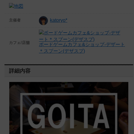
katoryo*
主催者
カフェ/店舗
ボードゲームカフェ&ショップ-デザート
＊スプーン(デザスプ)
詳細内容