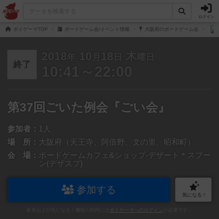
ログイン
ボドゲーマTOP
ボードゲーム会/イベント情報
大阪府のボードゲーム会
2018
10
18
木
年
月
日
曜日
終了
10:41～22:00
第37回ごいた例会『ごい会』
参加者：
1人
場 所：
大阪府（天王寺、阿倍野、文の里、昭和町）
会 場：
ボードゲームカフェ&ショップ-デザート＊スプー
ン(デザスプ)
参加する
気になる！
参加および気になる！機能の利用には
ボドゲーマへのログイン
が必要です。