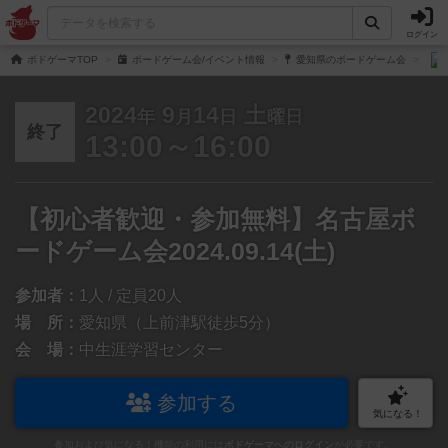
ログイン
ボドゲーマTOP
ボードゲーム会/イベント情報
愛知県のボードゲーム会
2024
9
14
土
年
月
日
曜日
終了
13:00～16:00
【初心者歓迎・参加無料】名古屋ボ
ードゲーム会2024.09.14(土)
参加者：
1人 / 定員20人
場 所：
愛知県（上前津駅徒歩5分）
会 場：
中生涯学習センター
参加する
気になる！
参加および気になる！機能の利用には
ボドゲーマへのログイン
が必要です。