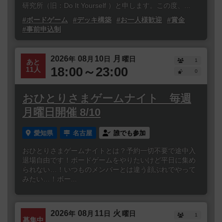
研究所（旧：Do It Yourself ）と申します。この度、...
#ボードゲーム
#デッキ構築
#お一人様歓迎
#賞金
#事前申込制
2026
08
10
月
年
月
日
曜日
1
あと
18:00～23:00
11人
0
おひとりさまゲームナイト 毎週
月曜日開催 8/10
愛知県
名古屋
誰でも参加
おひとりさまゲームナイトとは？予約一切不要で途中入
退場自由です！ボードゲームをやりたいけど平日に集め
られない…！いつものメンバーとは違う顔ぶれでやって
みたい…！ボー...
2026
08
11
火
年
月
日
曜日
1
募集中