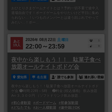
おひとりさまゲームナイトとは？予約一切不要で途中入
退場自由です！ボードゲームをやりたいけど平日に集め
られない…！いつものメンバーとは違う顔ぶれでやって
みたい…！ボー...
2026
08
22
土
年
月
日
曜日
1
あと
22:00～23:59
19人
0
夜中から楽しもう！！ 駄菓子食べ
放題オールナイトボドゲ会
愛知県
名古屋
誰でも参加
連れ添い登録
夜中から楽しもう！！駄菓子食べ放題オールナイトボド
ゲ会 ❶時間:22時～5時 ❷料金:(税込価格) 飲み放題
A➪３,３００円 （ソフトドリンク飲み放題...
#初心者歓迎
#ボードゲーム
#初参加歓迎
#どなたでも
#お一人様歓迎
#途中抜けOK