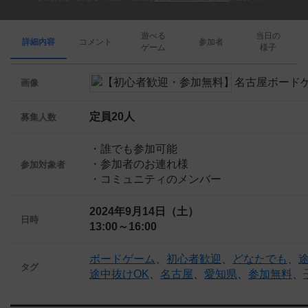
遊べる
当日の
詳細内容
コメント
参加者
ゲーム
様子
画像
定員20人
募集人数
・誰でも参加可能
・参加者のお連れ様
参加対象者
・コミュニティのメンバー
2024年9月14日（土）
日時
13:00～16:00
ボードゲーム
、
初心者歓迎
、
どなたでも
、
タグ
途中抜けOK
、
名古屋
、
愛知県
、
参加無料
、