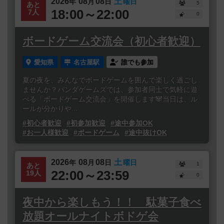
2026
08
08
土
年
月
日
曜日
5
あと
18:00～22:00
7人
0
ボードゲーム交流会（初心者歓迎）
愛知県
名古屋駅
誰でも参加
夏の夜を、みんなでボードゲームを囲んで楽しく過ごし
ませんか？パンダゲームズでは、参加者同士で気軽に遊
べる「ボードゲーム交流会」を開催します🐼当日は、ル
ールが分かりや...
#初心者歓迎
#初参加歓迎
#途中参加OK
#お一人様歓迎
#ボードゲーム
#途中抜けOK
2026
08
08
土
年
月
日
曜日
1
あと
22:00～23:59
19人
0
夜中から楽しもう！！ 駄菓子食べ
放題オールナイトボドゲ会