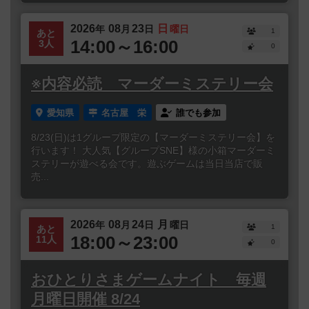
2026
08
23
日
年
月
日
曜日
1
あと
14:00～16:00
3人
0
※内容必読 マーダーミステリー会
愛知県
名古屋 栄
誰でも参加
8/23(日)は1グループ限定の【マーダーミステリー会】を
行います！ 大人気【グループSNE】様の小箱マーダーミ
ステリーが遊べる会です。遊ぶゲームは当日当店で販
売...
2026
08
24
月
年
月
日
曜日
1
あと
18:00～23:00
11人
0
おひとりさまゲームナイト 毎週
月曜日開催 8/24