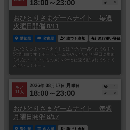
18:00～23:00
0
おひとりさまゲームナイト 毎週
火曜日開催 8/11
愛知県
名古屋
誰でも参加
連れ添い登録
おひとりさまゲームナイトとは？予約一切不要で途中入
退場自由です！ボードゲームをやりたいけど平日に集め
られない…！いつものメンバーとは違う顔ぶれでやって
みたい…！ボー...
2026
08
17
月
年
月
日
曜日
1
あと
18:00～23:00
11人
0
おひとりさまゲームナイト 毎週
月曜日開催 8/17
愛知県
名古屋
誰でも参加