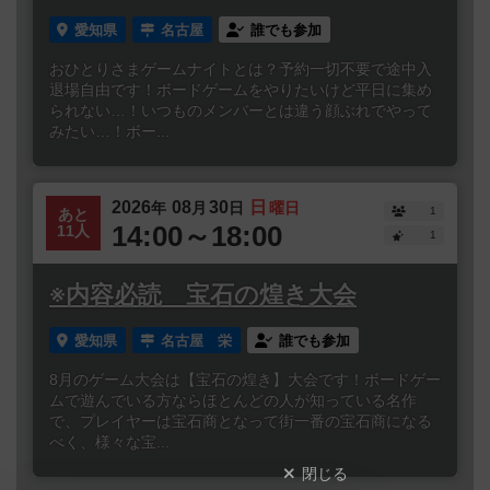
愛知県
名古屋
誰でも参加
おひとりさまゲームナイトとは？予約一切不要で途中入
退場自由です！ボードゲームをやりたいけど平日に集め
られない…！いつものメンバーとは違う顔ぶれでやって
みたい…！ボー...
2026
08
30
日
年
月
日
曜日
1
あと
14:00～18:00
11人
1
※内容必読 宝石の煌き大会
愛知県
名古屋 栄
誰でも参加
8月のゲーム大会は【宝石の煌き】大会です！ボードゲー
ムで遊んでいる方ならほとんどの人が知っている名作
で、プレイヤーは宝石商となって街一番の宝石商になる
べく、様々な宝...
閉じる