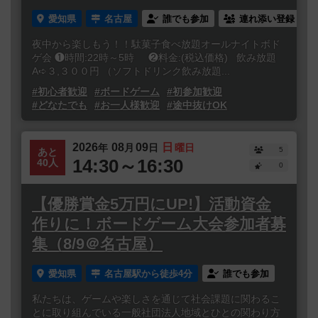
愛知県
名古屋
誰でも参加
連れ添い登録
夜中から楽しもう！！駄菓子食べ放題オールナイトボド
ゲ会 ❶時間:22時～5時 ❷料金:(税込価格) 飲み放題
A➪３,３００円 （ソフトドリンク飲み放題...
#初心者歓迎
#ボードゲーム
#初参加歓迎
#どなたでも
#お一人様歓迎
#途中抜けOK
2026
08
09
日
年
月
日
曜日
5
あと
14:30～16:30
40人
0
【優勝賞金5万円にUP!】活動資金
作りに！ボードゲーム大会参加者募
集（8/9＠名古屋）
愛知県
名古屋駅から徒歩4分
誰でも参加
私たちは、ゲームや楽しさを通じて社会課題に関わるこ
とに取り組んでいる一般社団法人地域とひとの関わり方