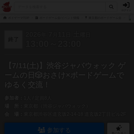
ログイン
ボドゲーマTOP
ボードゲーム会/イベント情報
東京都のボードゲーム会
2026
7
11
土
年
月
日
曜日
終了
13:00～23:00
【7/11(土)】渋谷ジャバウォック ゲ
ームの日🎲おさけ×ボードゲームで
ゆるく交流！
参加者：
1人 / 定員8人
場 所：
東京都（渋谷ジャバウォック）
会 場：
東京都渋谷区道玄坂2-14-18 道玄坂2丁目ビル2F
参加する
気になる！