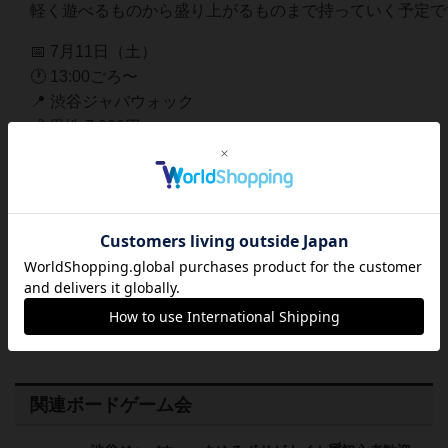
軽く遊べるものから盛り上がるものまで持っていく予定です
📅 7月11日（土）
🕐 13:00ごろ〜
📍 渋谷ジャバウォック
💰 男性 7,000円
👩 女性 無料
🍻 時間内フリードリンク
🚪 入退店自由・途中参加OK
飲みに来たら、なんかゲームが始まってる。
そんな感じのゆるい日です。
初めての方も、いつもの方も、
ぜひ気軽に遊びにきてください〜〜！🎲🍻
関連ボードゲーム会