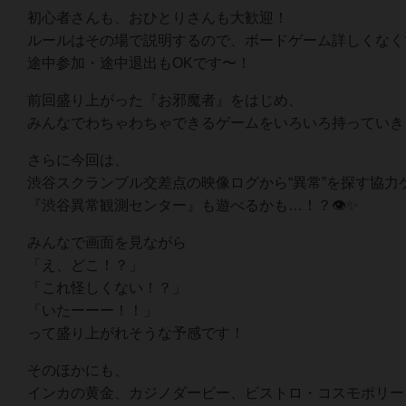
初心者さんも、おひとりさんも大歓迎！
ルールはその場で説明するので、ボードゲーム詳しくなく
途中参加・途中退出もOKです〜！
前回盛り上がった『お邪魔者』をはじめ、
みんなでわちゃわちゃできるゲームをいろいろ持っていき
さらに今回は、
渋谷スクランブル交差点の映像ログから“異常”を探す協力
『渋谷異常観測センター』も遊べるかも…！？👁️✨
みんなで画面を見ながら
「え、どこ！？」
「これ怪しくない！？」
「いたーーー！！」
って盛り上がれそうな予感です！
そのほかにも、
インカの黄金、カジノダービー、ビストロ・コスモポリー