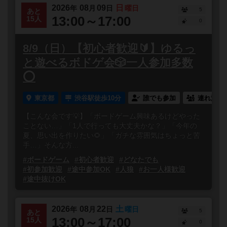
2026
08
09
日
年
月
日
曜日
5
あと
13:00～17:00
15人
0
8/9（日）【初心者歓迎🔰】ゆるっ
と遊べるボドゲ会🎲一人参加多数
⭕️
東京都
渋谷駅徒歩10分
誰でも参加
連れ添い
【こんな会です💡】「ボードゲーム興味あるけどやった
ことない…」「1人で行っても大丈夫かな？」「今年の
夏、思い出を作りたい🌻」「ガチな雰囲気はちょっと苦
手…」そんな方...
#ボードゲーム
#初心者歓迎
#どなたでも
#初参加歓迎
#途中参加OK
#人狼
#お一人様歓迎
#途中抜けOK
2026
08
22
土
年
月
日
曜日
5
あと
13:00～17:00
15人
0