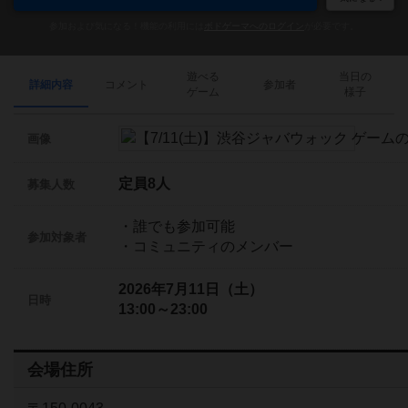
参加および気になる！機能の利用には
ボドゲーマへのログイン
が必要です。
遊べる
当日の
詳細内容
コメント
参加者
ゲーム
様子
画像
定員8人
募集人数
・誰でも参加可能
参加対象者
・コミュニティのメンバー
2026年7月11日（土）
日時
13:00～23:00
会場住所