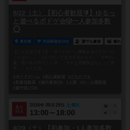
8/22（土）【初心者歓迎🔰】ゆるっ
と遊べるボドゲ会🎲一人参加多数
⭕️
東京都
渋谷駅徒歩10分
誰でも参加
連れ添い
【こんな会です💡】「ボードゲーム興味あるけどやった
ことない…」「1人で行っても大丈夫かな？」「今年の
夏、思い出を作りたい🌻」「ガチな雰囲気はちょっと苦
手…」そんな方...
#ボードゲーム
#初心者歓迎
#どなたでも
#初参加歓迎
#途中参加OK
#人狼
#お一人様歓迎
#途中抜けOK
2026
08
29
土
年
月
日
曜日
5
あと
13:00～18:00
15人
0
8/29（土）【初参加・1人参加多数