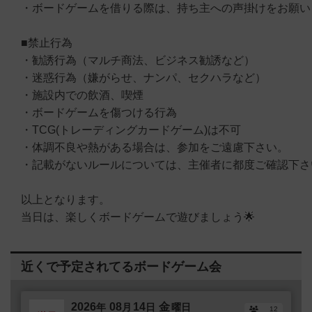
・ボードゲームを借りる際は、持ち主への声掛けをお願い
■禁止行為
・勧誘行為（マルチ商法、ビジネス勧誘など）
・迷惑行為（嫌がらせ、ナンパ、セクハラなど）
・施設内での飲酒、喫煙
・ボードゲームを傷つける行為
・TCG(トレーディングカードゲーム)は不可
・体調不良や熱がある場合は、参加をご遠慮下さい。
・記載がないルールについては、主催者に都度ご確認下さ
以上となります。
当日は、楽しくボードゲームで遊びましょう🌟
近くで予定されてるボードゲーム会
2026
08
14
金
年
月
日
曜日
12