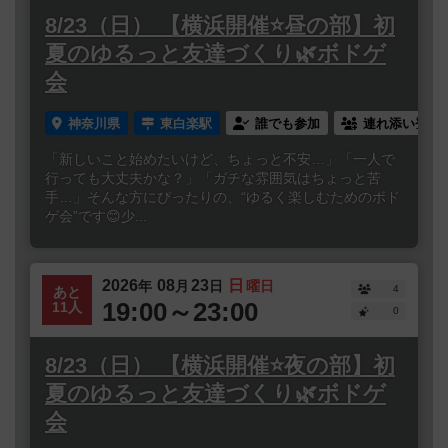
8/23（日） 【横浜開催⭐️昼の部】初
夏のゆるっと友達づくり🌿ボドゲ
会
神奈川県
東白楽駅
誰でも参加
連れ添い登録
「新しいこと始めたいけど、ちょっと不安…」「一人で
行っても大丈夫かな？」「ガチな雰囲気はちょっと苦
手…」そんな方にぴったりの、“ゆるく楽しむためのボド
ゲ会”です😊少...
2026
08
23
日
年
月
日
曜日
4
あと
19:00～23:00
11人
0
8/23（日） 【横浜開催⭐️夜の部】初
夏のゆるっと友達づくり🌿ボドゲ
会