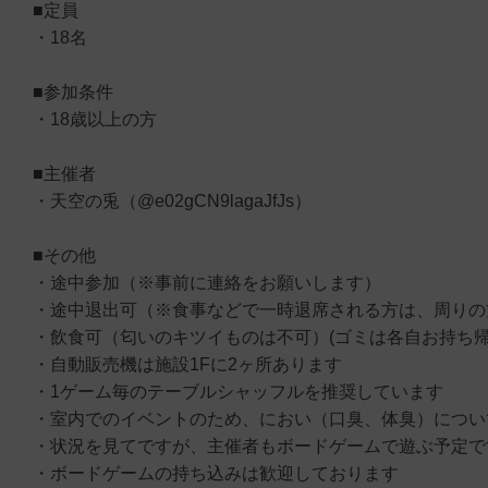
■定員
・18名
■参加条件
・18歳以上の方
■主催者
・天空の兎（@e02gCN9lagaJfJs）
■その他
・途中参加（※事前に連絡をお願いします）
・途中退出可（※食事などで一時退席される方は、周りの
・飲食可（匂いのキツイものは不可）(ゴミは各自お持ち帰
・自動販売機は施設1Fに2ヶ所あります
・1ゲーム毎のテーブルシャッフルを推奨しています
・室内でのイベントのため、におい（口臭、体臭）につい
・状況を見てですが、主催者もボードゲームで遊ぶ予定で
・ボードゲームの持ち込みは歓迎しております