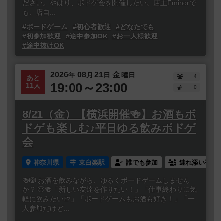
ださい。やはり、ボドゲ会を開催したい。店主Fminorで
も、店自...
#ボードゲーム
#初心者歓迎
#どなたでも
#初参加歓迎
#途中参加OK
#お一人様歓迎
#途中抜けOK
2026
08
21
金
年
月
日
曜日
4
あと
19:00～23:00
11人
0
8/21（金）【横浜開催🍻】お酒もボ
ドゲも楽しむ♪平日ゆる飲みボドゲ
会
神奈川県
東白楽駅
誰でも参加
連れ添い登録
🍻🎲 お酒を飲みながら、ゆるくボードゲームしません
か？ 🎲🍻「新しい友達を作りたい！」「仕事終わりに気
軽に飲みたい🍺」「ボードゲームもお酒も好き！」「一
人参加だけど...