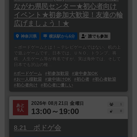
ながわ県民センター★初心者向け
イベント★初参加大歓迎！友達の輪
広げましょう！★
神奈川県
横浜駅から6分
誰でも参加
～ボードゲームとは！～テレビゲームではない、机の上
で遊ぶゲームです。日本では、ＵＮＯ、トランプ、将
棋、人生ゲーム等が有名ですが、実は海外では、そして
日本でも沢山の種...
#ボードゲーム
#初参加歓迎
#途中参加OK
#お一人様歓迎
#途中抜けOK
#初心者
#初心者歓迎
#初心者向け
#初心者に優しい
2026
08
21
金
年
月
日
曜日
1
あと
13:00～19:00
9人
0
8.21 ボドゲ会