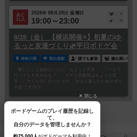
2026
08
28
金
年
月
日
曜日
4
あと
19:00～23:00
11人
0
8/28（金） 【横浜開催⭐️】初夏のゆ
るっと友達づくり🌿平日ボドゲ会
神奈川県
東白楽駅
誰でも参加
連れ添い登録
「新しいこと始めたいけど、ちょっと不安…」「一人で
行っても大丈夫かな？」「ガチな雰囲気はちょっと苦
手…」そんな方にぴったりの、“ゆるく楽しむためのボド
ゲ会”です😊少...
閉じる
Copyright (c)
ボードゲームのプレイ履歴を記録し
【ボドゲーマ】ボードゲームの総合情報サイト
て、
All rights reserved.
自分のデータを管理しませんか？
約75,000人
がボドゲーマを利用中！