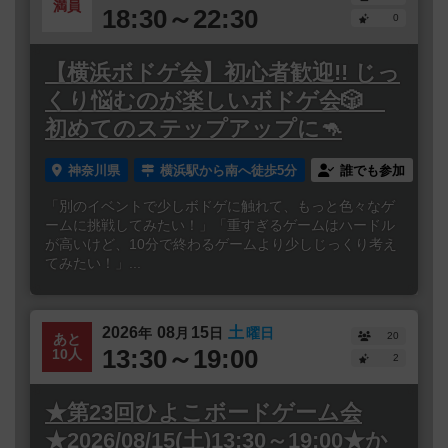
満員
18:30～22:30
0
【横浜ボドゲ会】初心者歓迎!! じっ
くり悩むのが楽しいボドゲ会🎲
初めてのステップアップに🦘
神奈川県
横浜駅から南へ徒歩5分
誰でも参加
「別のイベントで少しボドゲに触れて、もっと色々なゲ
ームに挑戦してみたい！」「重すぎるゲームはハードル
が高いけど、10分で終わるゲームより少しじっくり考え
てみたい！」...
2026
08
15
土
年
月
日
曜日
20
あと
13:30～19:00
10人
2
★第23回ひよこボードゲーム会
★2026/08/15(土)13:30～19:00★か