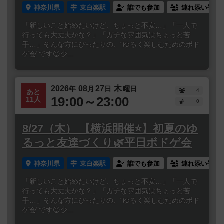
神奈川県
東白楽駅
誰でも参加
連れ添い登録
「新しいこと始めたいけど、ちょっと不安…」「一人で
行っても大丈夫かな？」「ガチな雰囲気はちょっと苦
手…」そんな方にぴったりの、“ゆるく楽しむためのボド
ゲ会”です😊少...
2026
08
27
木
年
月
日
曜日
4
あと
19:00～23:00
11人
0
8/27（木） 【横浜開催⭐️】初夏のゆ
るっと友達づくり🌿平日ボドゲ会
神奈川県
東白楽駅
誰でも参加
連れ添い登録
「新しいこと始めたいけど、ちょっと不安…」「一人で
行っても大丈夫かな？」「ガチな雰囲気はちょっと苦
手…」そんな方にぴったりの、“ゆるく楽しむためのボド
ゲ会”です😊少...