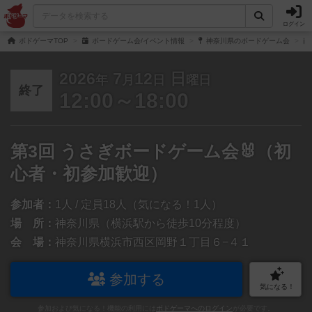
ログイン
ボドゲーマTOP
ボードゲーム会/イベント情報
神奈川県のボードゲーム会
2026
7
12
日
年
月
日
曜日
終了
12:00～18:00
第3回 うさぎボードゲーム会🐰（初
心者・初参加歓迎）
参加者：
1人 / 定員18人（気になる！1人）
場 所：
神奈川県（横浜駅から徒歩10分程度）
会 場：
神奈川県横浜市西区岡野１丁目６−４１
参加する
気になる！
参加および気になる！機能の利用には
ボドゲーマへのログイン
が必要です。