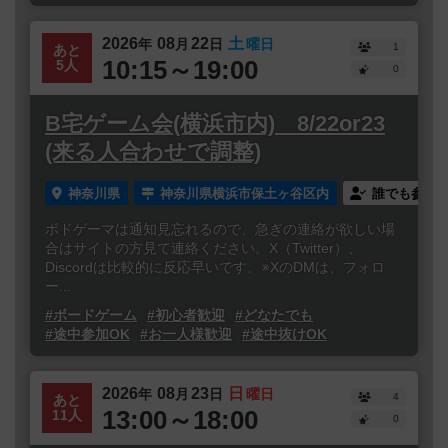
2026
08
22
土
年
月
日
曜日
1
あと
10:15～19:00
5人
0
B宅ゲーム会(横浜市内) 8/22or23
(来る人合わせで調整)
神奈川県
神奈川県横浜市保土ヶ谷区内
誰でも参加
ボドゲーマは通知見忘れるので、急ぎの連絡が欲しい場
合はサイトの方見て連絡ください。X（Twitter）、
Discordは比較的に反応早いです。※XのDMは、フォロ
ー...
#ボードゲーム
#初心者歓迎
#どなたでも
#途中参加OK
#お一人様歓迎
#途中抜けOK
2026
08
23
日
年
月
日
曜日
4
あと
13:00～18:00
11人
0