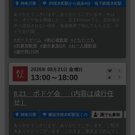
神奈川県
JR桜木町駅から徒歩4分 地下鉄桜木町駅 南1
ありがとうございます。ありがとうございます。やは
り、ボドゲ会を開催したい、店主Fminorでも、店自体が
中々認知されない現状。低価格帯で遊んでもらえる、ボ
ドゲ会の開...
#ボードゲーム
#初心者歓迎
#どなたでも
#初参加歓迎
#途中参加OK
#お一人様歓迎
#途中抜けOK
2026
08
21
金
年
月
日
曜日
1
あと
13:00～18:00
9人
0
8.21 ボドゲ会 （内容は成行任
せ）
神奈川県
横浜市桜木町駅近くの
誰でも参加
ありがとうございます。ありがとうございます。ご覧頂
きありがとうございます。このまま、最後まで読んでく