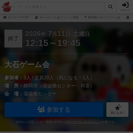
ログイン
ボドゲーマTOP
ボードゲーム会/イベント情報
静岡県のボードゲーム会
大
2026
7
11
土
年
月
日
曜日
終了
12:15～19:45
大石ゲーム会
参加者：
3人 / 定員20人（気になる！1人）
場 所：
静岡県（蒲協働センター 和室）
会 場：
蒲協働センター
参加する
気になる！
参加および気になる！機能の利用には
ボドゲーマへのログイン
が必要です。