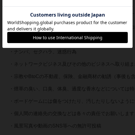
【禁止事項】
※下記内容を発見、発覚した際は、途中退出いただきます
（開催日以降も、参加者より申し出ありましたら、同様の
・ナンパ、セクハラ、迷惑行為
・ネットワークビジネス及びその他のビジネスへ取り組ま
・宗教やBtoCの不動産、保険、金融商材の勧誘（事後も
・煙草の臭い、口臭、体臭、過度な香水などについては特
・ボードゲームには傷をつけたり、汚したりしないように
・個人間の連絡先の交換などは各々の責任でお願いします
・風景写真や動画のSNS等への無許可投稿