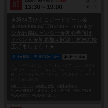
2026
09
06
日
年
月
日
曜日
2
あと
13:30～19:00
28人
1
★第24回ひよこボードゲーム会
★2026/09/06(日)13:30～19:00★か
ながわ県民センター★初心者向け
イベント★初参加大歓迎！友達の輪
広げましょう！★
神奈川県
横浜駅から6分
誰でも参加
～ボードゲームとは！～テレビゲームではない、机の上
で遊ぶゲームです。日本では、ＵＮＯ、トランプ、将
棋、人生ゲーム等が有名ですが、実は海外では、そして
日本でも沢山の種...
#ボードゲーム
#初参加歓迎
#途中参加OK
#お一人様歓迎
#途中抜けOK
#初心者
#初心者歓迎
#初心者向け
#初心者に優しい