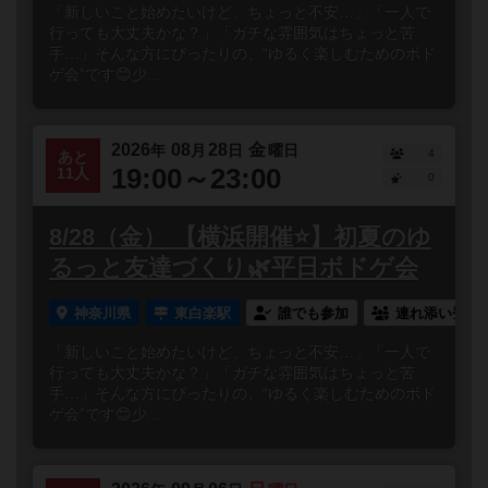
「新しいこと始めたいけど、ちょっと不安…」「一人で
行っても大丈夫かな？」「ガチな雰囲気はちょっと苦
手…」そんな方にぴったりの、“ゆるく楽しむためのボド
ゲ会”です😊少...
2026
08
28
金
年
月
日
曜日
4
あと
19:00～23:00
11人
0
8/28（金） 【横浜開催⭐️】初夏のゆ
るっと友達づくり🌿平日ボドゲ会
神奈川県
東白楽駅
誰でも参加
連れ添い登録
「新しいこと始めたいけど、ちょっと不安…」「一人で
行っても大丈夫かな？」「ガチな雰囲気はちょっと苦
手…」そんな方にぴったりの、“ゆるく楽しむためのボド
ゲ会”です😊少...