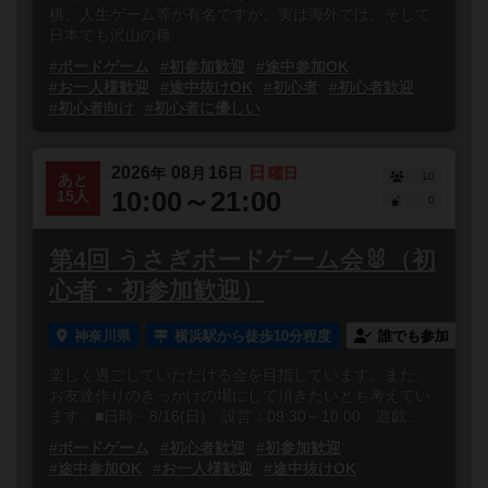
棋、人生ゲーム等が有名ですが、実は海外では、そして
日本でも沢山の種...
#ボードゲーム
#初参加歓迎
#途中参加OK
#お一人様歓迎
#途中抜けOK
#初心者
#初心者歓迎
#初心者向け
#初心者に優しい
2026
08
16
日
年
月
日
曜日
10
あと
10:00～21:00
15人
0
第4回 うさぎボードゲーム会🐰（初
心者・初参加歓迎）
神奈川県
横浜駅から徒歩10分程度
誰でも参加
楽しく過ごしていただける会を目指しています。また、
お友達作りのきっかけの場にして頂きたいとも考えてい
ます。■日時・8/16(日) 設営：09:30～10:00 遊戯...
#ボードゲーム
#初心者歓迎
#初参加歓迎
#途中参加OK
#お一人様歓迎
#途中抜けOK