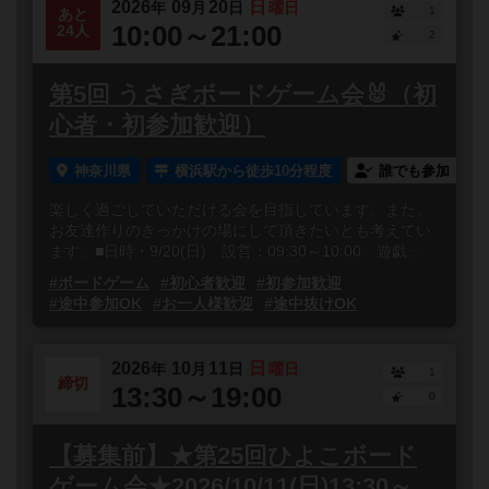
2026
09
20
日
年
月
日
曜日
1
あと
10:00～21:00
24人
2
第5回 うさぎボードゲーム会🐰（初
心者・初参加歓迎）
神奈川県
横浜駅から徒歩10分程度
誰でも参加
楽しく過ごしていただける会を目指しています。また、
お友達作りのきっかけの場にして頂きたいとも考えてい
ます。■日時・9/20(日) 設営：09:30～10:00 遊戯...
#ボードゲーム
#初心者歓迎
#初参加歓迎
#途中参加OK
#お一人様歓迎
#途中抜けOK
2026
10
11
日
年
月
日
曜日
1
締切
13:30～19:00
0
【募集前】★第25回ひよこボード
ゲーム会★2026/10/11(日)13:30～