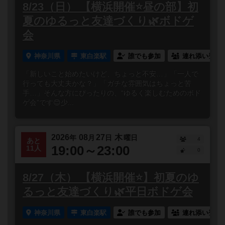
8/23（日） 【横浜開催⭐️昼の部】初
夏のゆるっと友達づくり🌿ボドゲ
会
神奈川県
東白楽駅
誰でも参加
連れ添い登録
「新しいこと始めたいけど、ちょっと不安…」「一人で
行っても大丈夫かな？」「ガチな雰囲気はちょっと苦
手…」そんな方にぴったりの、“ゆるく楽しむためのボド
ゲ会”です😊少...
2026
08
27
木
年
月
日
曜日
4
あと
19:00～23:00
11人
0
8/27（木） 【横浜開催⭐️】初夏のゆ
るっと友達づくり🌿平日ボドゲ会
神奈川県
東白楽駅
誰でも参加
連れ添い登録