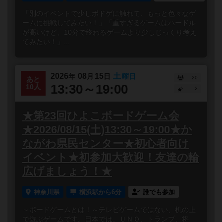
「別のイベントで少しボドゲに触れて、もっと色々なゲ
ームに挑戦してみたい！」「重すぎるゲームはハードル
が高いけど、10分で終わるゲームより少しじっくり考え
てみたい！」...
2026
08
15
土
年
月
日
曜日
20
あと
13:30～19:00
10人
2
★第23回ひよこボードゲーム会
★2026/08/15(土)13:30～19:00★か
ながわ県民センター★初心者向け
イベント★初参加大歓迎！友達の輪
広げましょう！★
神奈川県
横浜駅から6分
誰でも参加
～ボードゲームとは！～テレビゲームではない、机の上
で遊ぶゲームです。日本では、ＵＮＯ、トランプ、将