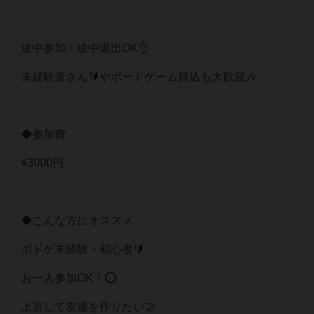
途中参加・途中退出OK👌
未経験者さん🔰やボードゲーム持込も大歓迎🎶
◆参加費
¥3000円
◆こんな方にオススメ
ボドゲ未経験・初心者🔰
お一人参加OK！⭕️
上京して友達を作りたい🤝