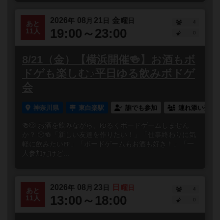
2026
08
21
金
年
月
日
曜日
4
あと
19:00～23:00
11人
0
8/21（金）【横浜開催🍻】お酒もボ
ドゲも楽しむ♪平日ゆる飲みボドゲ
会
神奈川県
東白楽駅
誰でも参加
連れ添い登録
🍻🎲 お酒を飲みながら、ゆるくボードゲームしません
か？ 🎲🍻「新しい友達を作りたい！」「仕事終わりに気
軽に飲みたい🍺」「ボードゲームもお酒も好き！」「一
人参加だけど...
2026
08
23
日
年
月
日
曜日
4
あと
13:00～18:00
11人
0