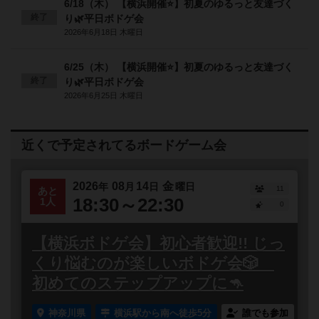
6/18（木） 【横浜開催⭐️】初夏のゆるっと友達づく
終了
り🌿平日ボドゲ会
2026年6月18日 木曜日
6/25（木） 【横浜開催⭐️】初夏のゆるっと友達づく
終了
り🌿平日ボドゲ会
2026年6月25日 木曜日
近くで予定されてるボードゲーム会
2026
08
14
金
年
月
日
曜日
11
あと
18:30～22:30
1人
0
【横浜ボドゲ会】初心者歓迎!! じっ
くり悩むのが楽しいボドゲ会🎲
初めてのステップアップに🦘
神奈川県
横浜駅から南へ徒歩5分
誰でも参加