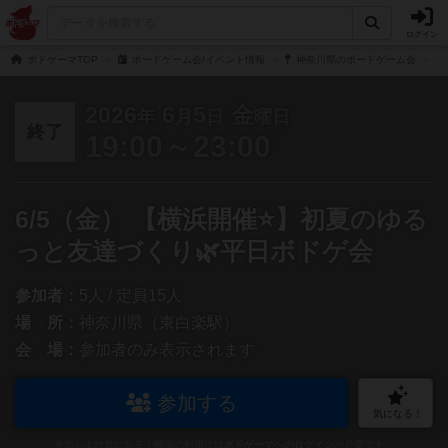
ログイン
ボドゲーマTOP
ボードゲーム会/イベント情報
神奈川県のボードゲーム会
2026
6
5
金
年
月
日
曜日
終了
19:00～23:00
6/5（金） 【横浜開催⭐️】初夏のゆる
っと友達づくり🌿平日ボドゲ会
参加者：
5人 / 定員15人
場 所：
神奈川県（東白楽駅）
会 場：
参加者のみ表示されます
参加する
気になる！
参加および気になる！機能の利用には
ボドゲーマへのログイン
が必要です。