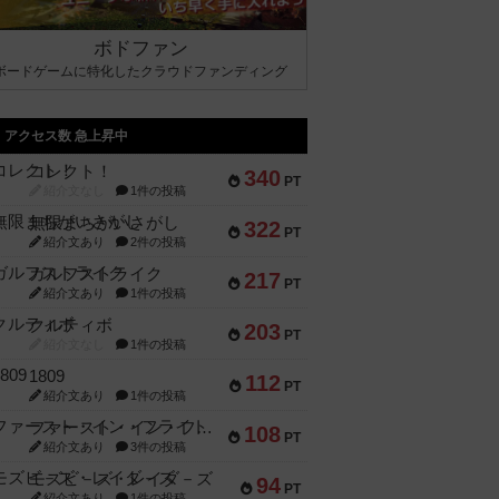
ボドファン
ボードゲームに特化したクラウドファンディング
アクセス数 急上昇中
コレクト！
340
PT
紹介文なし
1件の投稿
無限まちがいさがし
322
PT
紹介文あり
2件の投稿
ガルフストライク
217
PT
紹介文あり
1件の投稿
クルティボ
203
PT
紹介文なし
1件の投稿
1809
112
PT
紹介文あり
1件の投稿
ファースト・イン・フライト
108
PT
紹介文あり
3件の投稿
モズビ－ズ・レイダ－ズ
94
PT
紹介文あり
1件の投稿