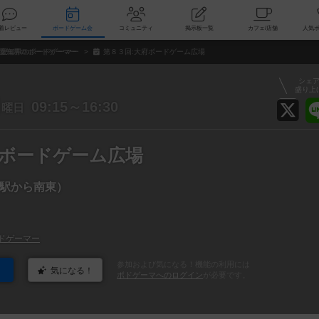
索
新着レビュー
ボードゲーム会
コミュニティ
掲示板一覧
カ
愛知県のボードゲーマー
第８３回:大府ボードゲーム広場
シェ
盛り上
日
09:15～16:30
曜日
府ボードゲーム広場
駅から南東）
ドゲーマー
参加および気になる！機能の利用には
気になる！
ボドゲーマへのログイン
が必要です。