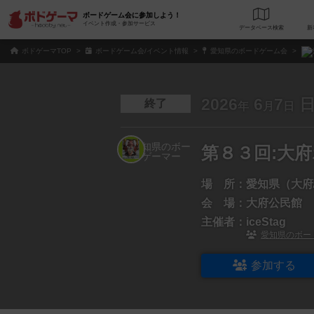
ボードゲーム会に参加しよう！
イベント作成・参加サービス
データベース
検
ボドゲーマTOP
ボードゲーム会/イベント情報
愛知県のボードゲーム会
2026
6
7
終了
年
月
日
第８３回:大
場 所：
愛知県（大府
会 場：
大府公民館
主催者：
iceStag
愛知県のボー
参加する