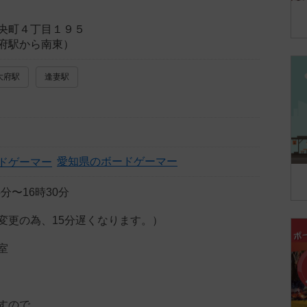
央町４丁目１９５
府駅から南東）
大府駅
逢妻駅
愛知県のボードゲーマー
5分〜16時30分
変更の為、15分遅くなります。）
室
すので