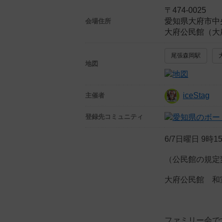
〒474-0025
愛知県大府市中
会場住所
大府公民館（大
尾張森岡駅
地図
iceStag
主催者
登録先
コミュニティ
6/7日曜日 9時1
（公民館の規定
大府公民館 和
ファミリー会で