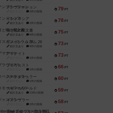
テンプテーション
79
PT
紹介文なし
2件の投稿
インドネシア
78
PT
紹介文あり
2件の投稿
宵と暁の呪文書
75
PT
紹介文あり
8件の投稿
リスボン・トラム 28
73
PT
紹介文あり
9件の投稿
アマナイト
73
PT
紹介文なし
1件の投稿
ブラヴェスト
66
PT
紹介文なし
1件の投稿
スペクタキュラー
60
PT
紹介文なし
1件の投稿
スモールワールド
59
PT
紹介文あり
13件の投稿
ギャンブラー
58
PT
紹介文なし
2件の投稿
Bitter End ブタペスト救出作戦