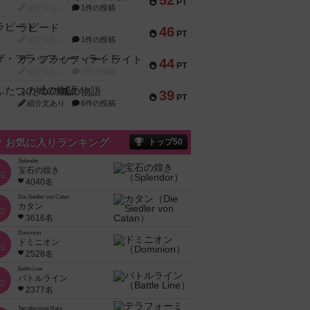
52
PT
紹介文なし
1件の投稿
ラピード
46
PT
紹介文なし
1件の投稿
ザ・フラッフィー・ライト
44
PT
紹介文なし
0件の投稿
ふたつの城の物語
39
PT
紹介文あり
6件の投稿
お気に入りランキング
トップ50
Splendor
宝石の煌き
位
4040名
Die Siedler von Catan
カタン
位
3616名
Dominion
ドミニオン
位
2528名
Battle Line
バトルライン
位
2377名
Terraforming Mars