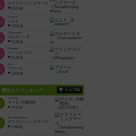
テラフォーミングマーズ
位
2370名
6 nimmt!
ニムト
位
2201名
Carcassonne
カルカソンヌ
位
2190名
Wingspan
ウイングスパン
位
2149名
Azul
アズール
位
1903名
興味ありランキング
トップ50
SCYTHE
サイズ -大鎌戦役-
位
2415名
Terraforming Mars
テラフォーミングマーズ
位
2394名