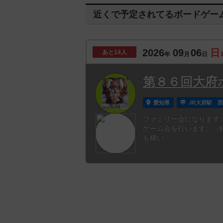
近くで予定されてるボードゲー
2026
09
06
日
あと
14人
年
月
日
第８６回大府
愛知県
JR大府駅 
ファミリー会になります。9
ゲーム会を行います。（
も構い...