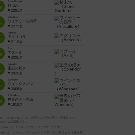
Stone Garden
枯山水
位
2281名
Viticulture
ワイナリーの四季
位
2272名
Agricola
アグリコラ
位
2119名
Azul
アズール
位
2035名
Splendor
宝石の煌き
位
2028名
Wingspan
ウイングスパン
位
2006名
7 Wonders
世界の七不思議
位
1919名
pple、Apple のロゴ は、米国および他の国々で登録された
ple Inc.の商標です。
p Store は、Apple Inc.のサービスマークです。
ndroid は、グーグル インコーポレイテッドの商標または登録商