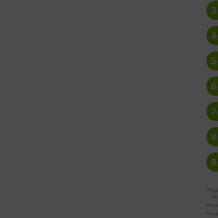
3
4
5
6
7
8
9
※A
Ap
※Ap
※A