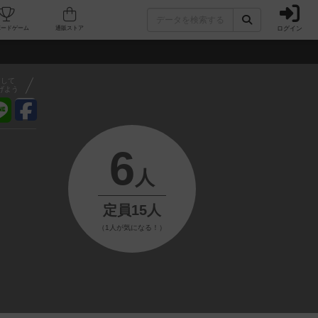
ログイン
フェ/店舗
人気ボードゲーム
通販ストア
アして
げよう
6
人
定員15人
（1人が気になる！）