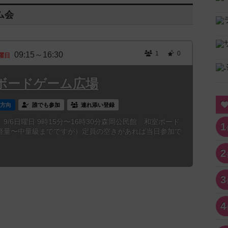
ム会
1
0
09:15～16:30
曜日
ボードゲーム広場
西方向
誰でも参加
連れ添い登録
/6日曜日 9時15分〜16時30分森岡公民館 和室ボード
1
軽量〜中量級までですが）定員の空きがあれば当日参加で
2
3
4