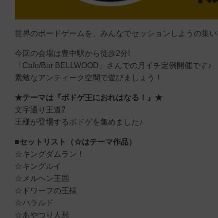
世界のボードゲームを、みんなでセッションしようの集い
今回の会場は豊中駅から徒歩2分!
「Cafe/Bar BELLWOOD」さんでの月イチ定例開催です♪
素敵なアンティーク空間で遊びましょう！
★テーマは『ボドゲ王におれはなる！』★
文字通り王道⁉
王様が登場するボドゲを集めました♪
■セットリスト（☆はテーマ作品）
☆キングダムラン！
☆キングルイ
☆メルヘン王国
☆ドワーフの王様
☆ハラルド
☆あやつり人形