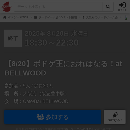
ログイン
ボドゲーマTOP
ボードゲーム会/イベント情報
大阪府のボードゲーム会
2025
8
20
水
年
月
日
曜日
終了
18:30～22:30
【8/20】ボドゲ王におれはなる！at
BELLWOOD
参加者：
5人 / 定員30人
場 所：
大阪府（阪急豊中駅）
会 場：
Cafe/Bar BELLWOOD
参加する
気になる！
参加および気になる！機能の利用には
ボドゲーマへのログイン
が必要です。