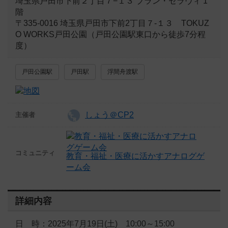
埼玉県戸田市下前２丁目７−１３ ブラン・セラヴィ 1
階
〒335-0016 埼玉県戸田市下前2丁目７-１３ TOKUZ
O WORKS戸田公園（戸田公園駅東口から徒歩7分程
度）
戸田公園駅
戸田駅
浮間舟渡駅
しょう＠CP2
主催者
コミュニティ
教育・福祉・医療に活かすアナログゲ
ーム会
詳細内容
日 時：2025年7月19日(土) 10:00～15:00