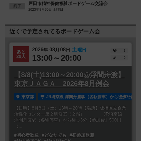
戸田市精神保健福祉ボードゲーム交流会
終了
2023年9月30日 土曜日
近くで予定されてるボードゲーム会
2026
08
08
土
年
月
日
曜日
1
あと
13:00～20:00
29人
0
【8/8(土)13:00～20:00@浮間舟渡】
東京ＪＡＧＡ 2026年8月例会
東京都
JR埼京線 浮間舟渡駅（各駅停車）から徒歩3分
【日時】8月8日（土）13時～20時【場所】板橋区立企業
活性化センター第２研修室（２階） JR埼京線
浮間舟渡駅（各駅停車）から徒歩3分【参加費】500円
（...
#初心者歓迎
#どなたでも
#初参加歓迎