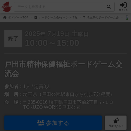
ログイン
ボドゲーマTOP
ボードゲーム会/イベント情報
埼玉県のボードゲーム会
2025
7
19
土
年
月
日
曜日
終了
10:00～15:00
戸田市精神保健福祉ボードゲーム交
流会
参加者：
1人 / 定員3人
場 所：
埼玉県（戸田公園駅東口から徒歩7分程度）
会 場：
〒335-0016 埼玉県戸田市下前2丁目７-１３
TOKUZO WORKS戸田公園
参加する
気になる！