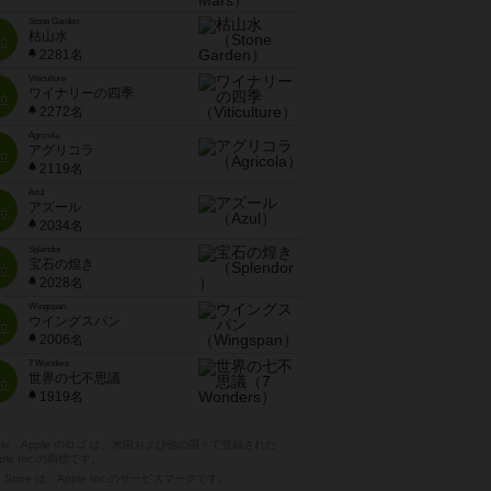
Stone Garden
枯山水
位
2281名
Viticulture
ワイナリーの四季
位
2272名
Agricola
アグリコラ
位
2119名
Azul
アズール
位
2034名
Splendor
宝石の煌き
位
2028名
Wingspan
ウイングスパン
位
2006名
7 Wonders
世界の七不思議
位
1919名
pple、Apple のロゴ は、米国および他の国々で登録された
ple Inc.の商標です。
p Store は、Apple Inc.のサービスマークです。