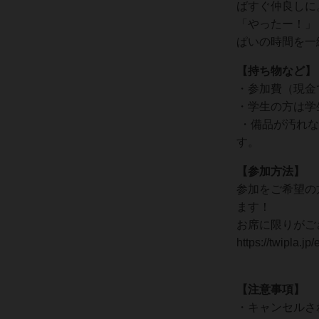
ばすぐ仲良しに
「やったー！」
ぱいの時間を一
【持ち物など】
・参加費（現金
・学生の方は学
・備品が汚れな
す。
【参加方法】
参加をご希望の
ます！
お席に限りがご
https://twipla.j
【注意事項】
・キャンセルさ