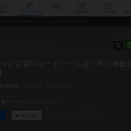
索
新着レビュー
ボードゲーム会
コミュニティ
掲示板一覧
カ
5/18(日)竹ノ塚✨お店貸切ボードゲーム会！初心者歓迎【ボドゲの森】
シェ
盛り上
日
09:00～16:00
曜日
竹ノ塚✨お店貸切ボードゲーム会！初心者歓
】
家居酒屋たけのぼり SEIYU近く）
ノ塚ボードゲームコミュニティ
参加および気になる！機能の利用には
気になる！
ボドゲーマへのログイン
が必要です。