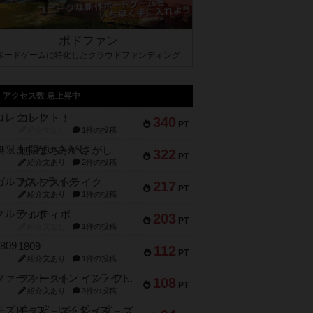
ボドファン
ボードゲームに特化したクラウドファンディング
アクセス数 急上昇中
コレクト！
340
PT
紹介文なし
1件の投稿
無限まちがいさがし
322
PT
紹介文あり
2件の投稿
ガルフストライク
217
PT
紹介文あり
1件の投稿
クルティボ
203
PT
紹介文なし
1件の投稿
1809
112
PT
紹介文あり
1件の投稿
ファースト・イン・フライト
108
PT
紹介文あり
3件の投稿
モズビ－ズ・レイダ－ズ