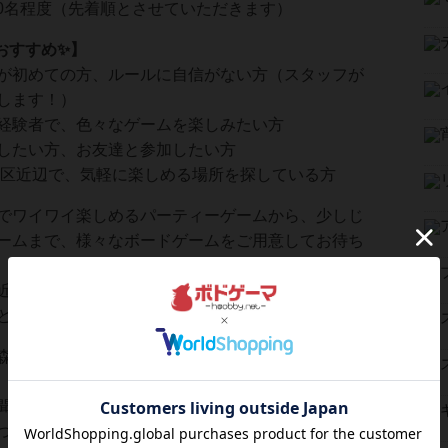
20名程度（先着順とさせていただきます）
おすすめ✨】
が初めての方、ルールに自信がない方（スタッフが
します！）
経験者で、色々なゲームを楽しみたい方
したい方、お友達と参加したい方
区近辺で、気軽に楽しめる場所を探している方
でワイワイ楽しめるパーティーゲームから、少しじ
ームまで、様々なボードゲームをご用意してお待ち
近くの居酒屋さんを貸し切りますので、周りを気に
とボードゲーム三昧の一日を過ごしましょう😊
の森」とは…🌳】 そこは、ボードゲームの魔法があふ
聞こえたら、もう冒険の始まり！
つながれる場所。初めてでも大丈夫、ゲームがあれ