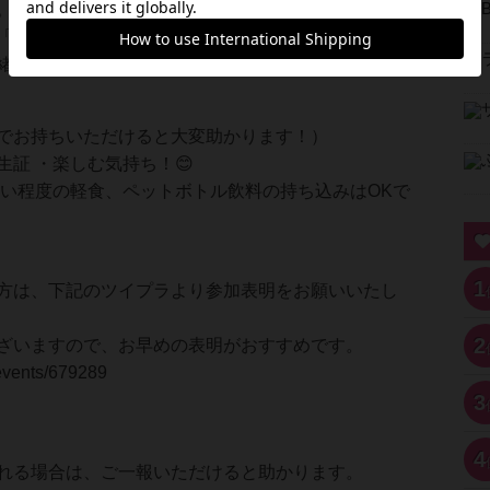
。
「もう一回！」そんな声が飛び交う、ワクワクいっ
緒に楽しめるボードゲームコミュニティです🎵
でお持ちいただけると大変助かります！）
生証 ・楽しむ気持ち！😊
い程度の軽食、ペットボトル飲料の持ち込みはOKで
1
方は、下記のツイプラより参加表明をお願いいたし
2
ざいますので、お早めの表明がおすすめです。
p/events/679289
3
4
れる場合は、ご一報いただけると助かります。