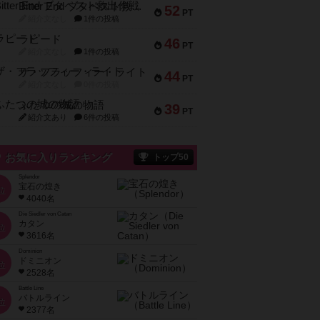
Bitter End ブタペスト救出作戦
52
PT
紹介文なし
1件の投稿
ラピード
46
PT
紹介文なし
1件の投稿
ザ・フラッフィー・ライト
44
PT
紹介文なし
0件の投稿
ふたつの城の物語
39
PT
紹介文あり
6件の投稿
お気に入りランキング
トップ50
Splendor
宝石の煌き
位
4040名
Die Siedler von Catan
カタン
位
3616名
Dominion
ドミニオン
位
2528名
Battle Line
バトルライン
位
2377名