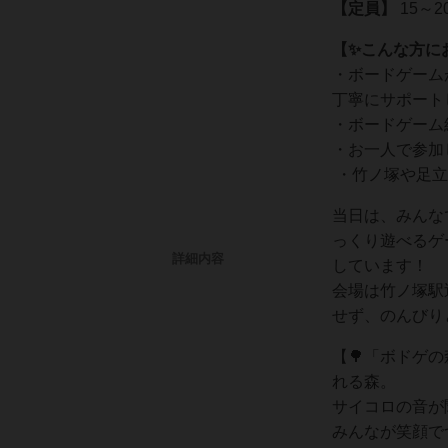
【定員】
15～
【✨こんな方に
・ボードゲーム
丁寧にサポート
・ボードゲーム
・お一人で参加
・竹ノ塚や足立
当日は、みんな
っくり遊べるゲ
詳細内容
しています！
会場は竹ノ塚駅
せず、のんびり
【🌳「ボドゲ
れる森。
サイコロの音が
みんなが笑顔で