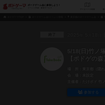
ボードゲーム会に参加しよう！
イベント作成・参加サービス
データベース
検
ボドゲーマTOP
ボードゲーム会/イベント情報
東京都のボードゲーム会
2025
5
18
終了
年
月
日
5/18(日)
【ボドゲの森
場 所：
東京都（隠れ
会 場：
未設定
主催者：
たけボド 竹
参加する