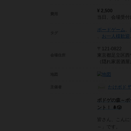
¥ 2,500
費用
当日、会場受付
ボードゲーム
、
タグ
、
お一人様歓迎
〒121-0822
東京都足立区西
会場住所
（隠れ家居酒屋
地図
たけボド 
主催者
ボドゲの森～ボ
ント！ 🌲🎲
皆さん、こんに
～」です。