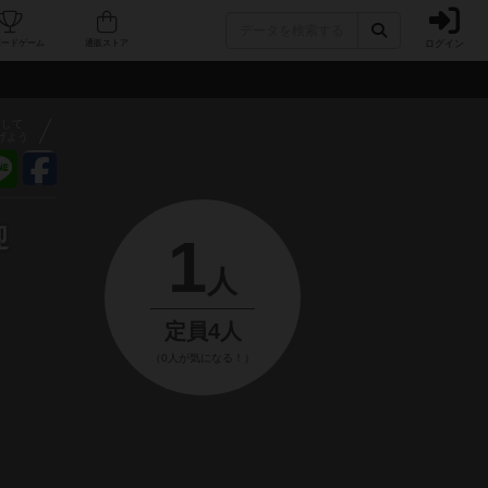
ログイン
フェ/店舗
人気ボードゲーム
通販ストア
アして
げよう
迎
1
人
定員4人
（0人が気になる！）