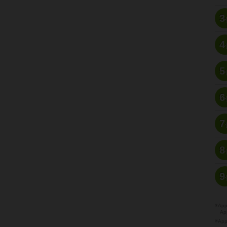
3
4
5
6
7
8
9
※A
Ap
※Ap