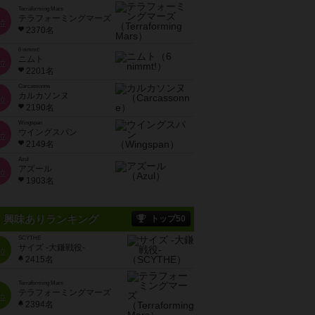
Terraforming Mars
テラフォーミングマーズ
位
2370名
6 nimmt!
ニムト
位
2201名
Carcassonne
カルカソンヌ
位
2190名
Wingspan
ウイングスパン
位
2149名
Azul
アズール
位
1903名
興味ありランキング
トップ50
SCYTHE
サイズ -大鎌戦役-
位
2415名
Terraforming Mars
テラフォーミングマーズ
位
2394名