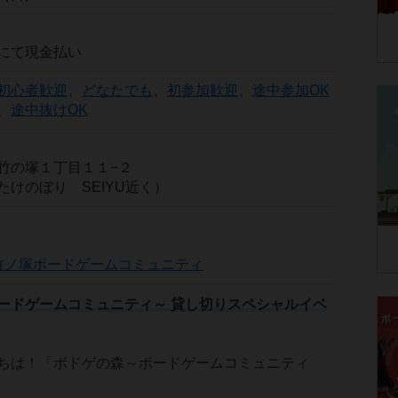
にて現金払い
初心者歓迎
、
どなたでも
、
初参加歓迎
、
途中参加OK
、
途中抜けOK
竹の塚１丁目１１−２
たけのぼり SEIYU近く）
竹ノ塚ボードゲームコミュニティ
ードゲームコミュニティ～ 貸し切りスペシャルイベ
ちは！「ボドゲの森～ボードゲームコミュニティ