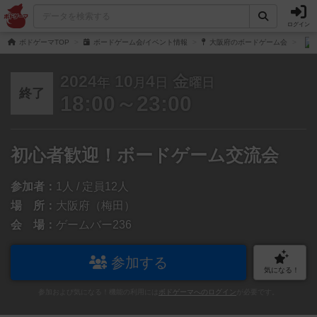
ログイン
ボドゲーマTOP
ボードゲーム会/イベント情報
大阪府のボードゲーム会
2024
10
4
金
年
月
日
曜日
終了
18:00～23:00
初心者歓迎！ボードゲーム交流会
参加者：
1人 / 定員12人
場 所：
大阪府（梅田）
会 場：
ゲームバー236
参加する
気になる！
参加および気になる！機能の利用には
ボドゲーマへのログイン
が必要です。