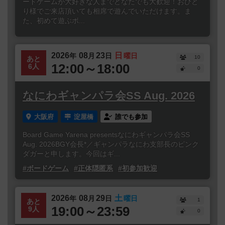
ードゲームが大好きな人までどなたでも大歓迎！おひと
り様でご来店頂いても相席で遊んでいただけます。ま
た、初めて遊ぶボ...
2026
08
23
日
年
月
日
曜日
10
あと
12:00～18:00
6人
0
なにわギャンパラ会SS Aug. 2026
大阪府
淀屋橋
誰でも参加
Board Game Yarena presentsなにわギャンパラ会SS
Aug. 2026BGY会長*／ギャンパラなにわ支部長のピンク
ダガーと申します。今回はギ...
#ボードゲーム
#正体隠匿系
#初参加歓迎
2026
08
29
土
年
月
日
曜日
1
あと
19:00～23:59
9人
0