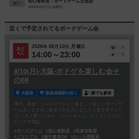
初心者歓迎！ボードゲーム交流会
終了
2024年9月27日 金曜日
近くで予定されてるボードゲーム会
2026
08
10
月
年
月
日
曜日
6
あと
14:00～23:00
4人
0
8/10(月)-大阪-ボドゲを楽しむ会そ
の69
大阪府
阪急淡路駅の近く
誰でも参加
身内、友達、フォロワーさんと集まって楽しくボードゲ
ームをします🎲ご参加できる方いましたら是非来てくだ
さい♪大人数でスカル、コードネーム、ストライクなどし
たいです🥰あ...
#ボードゲーム
#初心者歓迎
#初参加歓迎
#どなたでも
#途中参加OK
#お一人様歓迎