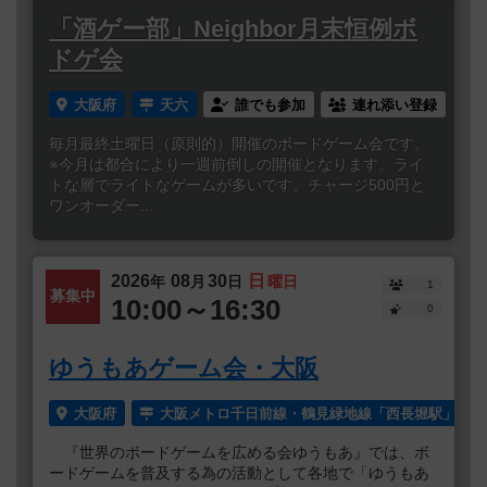
「酒ゲー部」Neighbor月末恒例ボ
ドゲ会
大阪府
天六
誰でも参加
連れ添い登録
毎月最終土曜日（原則的）開催のボードゲーム会です。
※今月は都合により一週前倒しの開催となります。ライ
トな層でライトなゲームが多いです。チャージ500円と
ワンオーダー...
2026
08
30
日
年
月
日
曜日
1
募集中
10:00～16:30
0
ゆうもあゲーム会・大阪
大阪府
大阪メトロ千日前線・鶴見緑地線「西長堀駅」より
『世界のボードゲームを広める会ゆうもあ』では、ボ
ードゲームを普及する為の活動として各地で「ゆうもあ