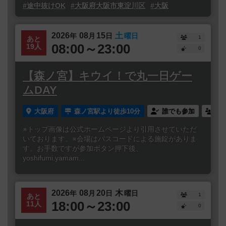
#途中抜けOK
#大阪府大阪市東淀川区
#大阪
2026
08
15
土
年
月
日
曜日
1
あと
08:00～23:00
19人
0
【森ノ宮】キウイ！で丸一日ゲー
ムDAY
大阪府
森ノ宮駅より徒歩10分
誰でも参加
連
※トップ画像は公式ホームページより引用させていただ
いております。※会場はパスコードによる施錠がありま
す。お手数ですが参加ボタン押下後、
yoshifumi.yamam...
2026
08
20
木
年
月
日
曜日
1
あと
18:00～23:00
11人
0