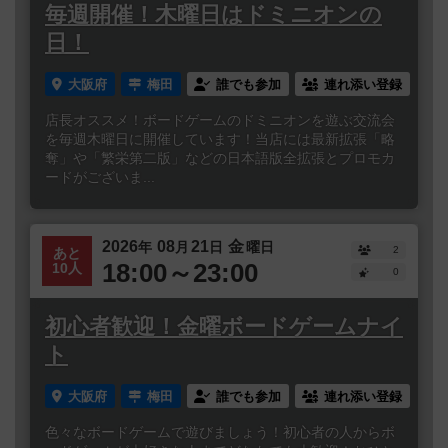
毎週開催！木曜日はドミニオンの
日！
大阪府
梅田
誰でも参加
連れ添い登録
店長オススメ！ボードゲームのドミニオンを遊ぶ交流会
を毎週木曜日に開催しています！当店には最新拡張「略
奪」や「繁栄第二版」などの日本語版全拡張とプロモカ
ードがございま...
2026
08
21
金
年
月
日
曜日
2
あと
18:00～23:00
10人
0
初心者歓迎！金曜ボードゲームナイ
ト
大阪府
梅田
誰でも参加
連れ添い登録
色々なボードゲームで遊びましょう！初心者の人からボ