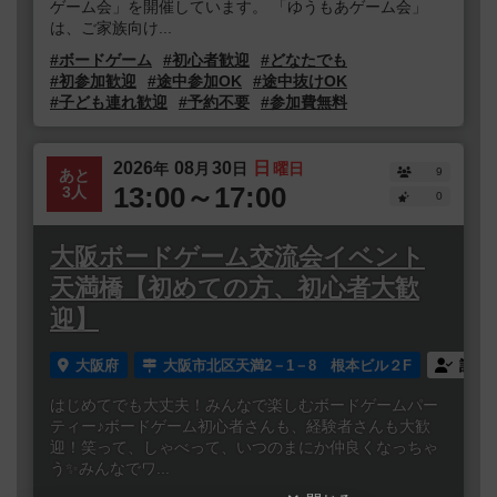
ゲーム会」を開催しています。 「ゆうもあゲーム会」
は、ご家族向け...
#ボードゲーム
#初心者歓迎
#どなたでも
#初参加歓迎
#途中参加OK
#途中抜けOK
#子ども連れ歓迎
#予約不要
#参加費無料
2026
08
30
日
年
月
日
曜日
9
あと
13:00～17:00
3人
0
大阪ボードゲーム交流会イベント
天満橋【初めての方、初心者大歓
迎】
大阪府
大阪市北区天満2－1－8 根本ビル２F
誰で
はじめてでも大丈夫！みんなで楽しむボードゲームパー
ティー♪ボードゲーム初心者さんも、経験者さんも大歓
迎！笑って、しゃべって、いつのまにか仲良くなっちゃ
う✨みんなでワ...