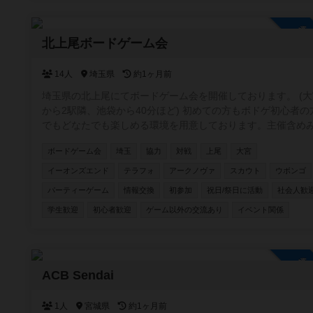
参
北上尾ボードゲーム会
14人
埼玉県
約1ヶ月前
埼玉県の北上尾にてボードゲーム会を開催しております。 (大
から2駅隣、池袋から40分ほど) 初めての方もボドゲ初心者の方
でもどなたでも楽しめる環境を用意しております。主催含め
なが持ってきてくれるゲームは新旧含め100種類以上のゲー
ボードゲーム会
埼玉
協力
対戦
上尾
大宮
ご用意しております。 駐車場は200台ほどで無料です。 6年1月
10日現在/114回の開催をしており 平均30人ほどの方にご参加
イーオンズエンド
テラフォ
アークノヴァ
スカウト
ウボンゴ
ただいております。 是非一緒に遊んでください！✨✨
パーティーゲーム
情報交換
初参加
祝日/祭日に活動
社会人歓
学生歓迎
初心者歓迎
ゲーム以外の交流あり
イベント関係
参
ACB Sendai
1人
宮城県
約1ヶ月前