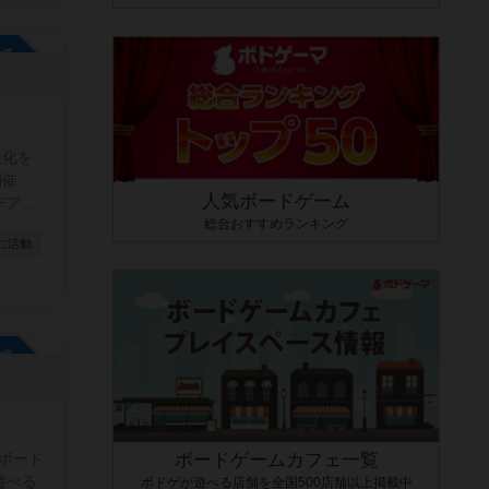
参加自由
性化を
開催
人気ボードゲーム
デアが
総合おすすめランキング
 ・テ
に活動
加くだ
参加自由
ボードゲームカフェ一覧
のボード
遊べる
ボドゲが遊べる店舗を全国500店舗以上掲載中