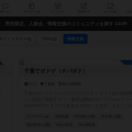
索
新着レビュー
ボードゲーム会
コミュニティ
掲示板一覧
男性限定、人狼会、情報交換のコミュニティを探す 144件
ダーミステリー会
TRPG会
情報交換
加自由
千葉でボドゲ（チバボド）
37人
千葉県
約11時間前
千葉のボードゲームコミュニティです！ ボドゲ会や相席
どご自由に投稿下さい！ 運営は南柏のボードゲームスペースAQ
LOUNGEのスタッフであるオカがやってます。よろしく
ます！ #柏 ＃松戸 ＃船橋
ボードゲーム会
情報交換
平日/夜に活動
平日/昼に活動
祝日/祭日に活動
社会人歓迎
初心者歓迎