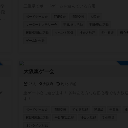
🎲
三重県でボードゲームを遊んでいる方用
作段
ボードゲーム会
TRPG会
情報交換
人狼会
人達
テ
マーダーミステリー会
平日/昼に活動
平日/夜に活動
祝日/祭日に活動
イベント関係
社会人歓迎
学生歓迎
初心
ゲーム制作者
加自由
大阪重ゲー会
25人
大阪府
約1ヶ月前
ゲ
重ゲー中心に遊びます！ 興味ある方なら初心者でも大歓
ョ
す！
ボードゲーム会
情報交換
初心者歓迎
軽量級
中量級
重
祝日/祭日に活動
平日/夜に活動
社会人歓迎
学生歓迎
オンライン対戦