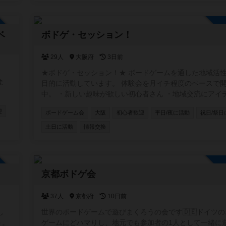
加自由
ベ
ボドゲ・セッション！
29人
大阪府
3日前
★ボドゲ・セッション！★ ボードゲームを通した地域活
ま
目的に活動しています。 体験会を月イチ程度のペースで
中。 ・新しい趣味が欲しい初心者さん ・地域交流にアイ
欲しい店舗オーナーさん ・卓をお任せできるベテランさん
迎
ボードゲーム会
大阪
初心者歓迎
平日/夜に活動
祝日/祭日
ストプレイヤーが欲しいクリエーターさん お気軽にご参
さい！ https://www.instagram.com/boardgamesession/
土日に活動
情報交換
加自由
京都ボドゲ会
37人
京都府
10日前
し
世界のボードゲームで遊びまくろうの会です🇩🇪ドイツ
う。
ゲームにどハマりし、地元でも参加者の1人として一緒に