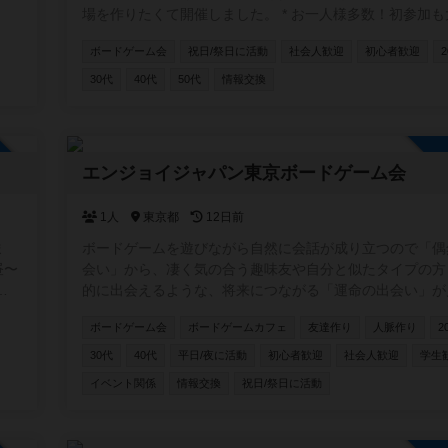
場を作りたくて開催しました。 * お一人様多数！初参加も大歓迎
* 手ぶらOK！ボドゲ持ち込み大歓迎 * 入退室時間は自由 もちろ
ボードゲーム会
祝日/祭日に活動
社会人歓迎
初心者歓迎
ん、市外・府外の方も大歓迎です。 月1回程度、公共施設
プン会を開催しています。 お気軽にご参加お待ちしています🐈
30代
40代
50代
情報交換
※2025.12月より、オープン会を休止しております。ぼち
示板から再開していきますので、気長によろしくです〜🐈
加自由
エンジョイジャパン東京ボードゲーム会
1人
東京都
12日前
ま
ボードゲームを遊びながら自然に会話が成り立つので「偶
昼〜
会い」から、凄く気の合う趣味友や自分と似たタイプの方
的に出会えるような、将来につながる「運命の出会い」が
ジ
る事への願いも込めた交流イベントを企画しています✨ 公式ペー
ボードゲーム会
ボードゲームカフェ
友達作り
人脈作り
2
ボ
ジ https://enjoyjp.jp/
30代
40代
平日/夜に活動
初心者歓迎
社会人歓迎
学生
イベント関係
情報交換
祝日/祭日に活動