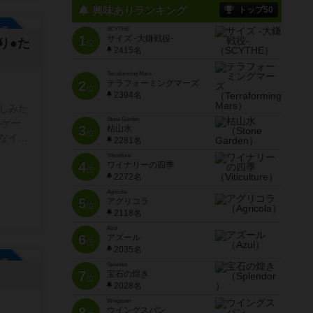
興味ありランキング
トップ50
参加自由
SCYTHE
1
サイズ -大鎌戦役-
り●た
位
2415名
Terraforming Mars
2
テラフォーミングマーズ
位
2394名
しみた
Stone Garden
いゲー
3
枯山水
位
なイベ
2281名
です
Viticulture
4
ワイナリーの四季
すめも
位
2272名
Agricola
5
アグリコラ
位
2118名
Azul
6
アズール
位
2035名
参加自由
Splendor
7
宝石の煌き
位
2028名
Wingspan
8
ウイングスパン