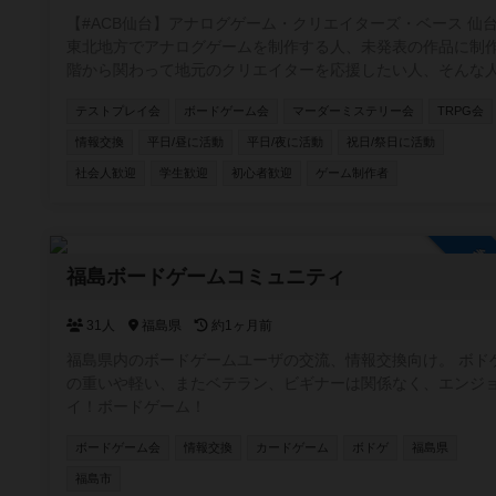
【#ACB仙台】アナログゲーム・クリエイターズ・ベース 仙台
東北地方でアナログゲームを制作する人、未発表の作品に制
階から関わって地元のクリエイターを応援したい人、そんな
を集めて仙台を中心に活動するアナログゲーム制作コミュニ
テストプレイ会
ボードゲーム会
マーダーミステリー会
TRPG会
ィ!!
情報交換
平日/昼に活動
平日/夜に活動
祝日/祭日に活動
社会人歓迎
学生歓迎
初心者歓迎
ゲーム制作者
参
福島ボードゲームコミュニティ
31人
福島県
約1ヶ月前
福島県内のボードゲームユーザの交流、情報交換向け。 ボド
の重いや軽い、またベテラン、ビギナーは関係なく、エンジ
イ！ボードゲーム！
ボードゲーム会
情報交換
カードゲーム
ボドゲ
福島県
福島市