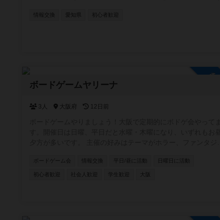
情報交換
愛知県
初心者歓迎
参
ボードゲームヤリーナ
3人
大阪府
12日前
ボードゲームやりましょう！大阪で定期的にボドゲ会やって
す。開催日は日曜、平日だと水曜・木曜になり、いずれもお
夕方が多いです。 主催の好みはテーマがホラー、ファンタジ
ー、SFもの。正体隠匿、推理、おバカ系の軽量〜中量級でメ
ボードゲーム会
情報交換
平日/昼に活動
日曜日に活動
ャー作品よりは同人ゲームやマイナーなのが好き。 ちなみに
ードゲームアリーナとは関係ありません😆
初心者歓迎
社会人歓迎
学生歓迎
大阪