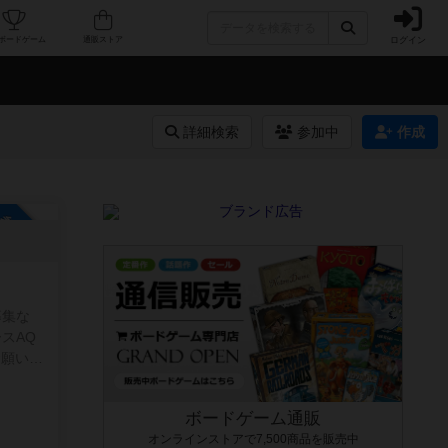
ログイン
カフェ/店舗
人気ボードゲーム
通販ストア
詳細検索
参加中
作成
参加自由
募集な
お願いし
ボードゲーム通販
オンラインストアで7,500商品を販売中