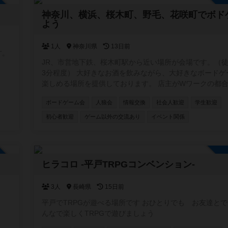
加自由
神奈川、横浜、桜木町、野毛、花咲町でボド
よう
1人
神奈川県
13日前
す。
JR、市営地下鉄、桜木町駅から近い場所が会場です。（徒
3分程度） 大好きなお酒を飲みながら、大好きなボードゲ
楽しめる場所を提供しております。 店主がWワークの都合上、営
業が不定休です。ですが、レンタルとしてスペースを貸し
ボードゲーム会
人狼会
情報交換
社会人歓迎
学生歓迎
はできます。要するに、店主不在の時は、お酒や食事の提
ードゲームのルール説明ができません。 少しずつお客様が集ま
初心者歓迎
ゲーム以外の交流あり
イベント関係
り始め、店内に3組4組入り相席で一緒のゲームを楽しん
る機会も増えました。 店内には約２００種類のボドゲ、
かの人狼系、クトゥルフ神話TRPGのルールブックがござ
加自由
す。 ボドゲ会、、人狼会、それぞれにお酒のありなし、平日、
ヒラコロ -平戸TRPGコンベンション-
土日祝のカテゴリに分けて参加を募っていきます。 これ
先、マダミス会、TRPGのでGM担当になっていけるよう
3人
長崎県
15日前
いきます。一日店長権なんていうのもいいかもしれません。
ずれにせよ、皆さんの協力が必要です。コミュニティに参
平戸でTRPGが遊べる場所です おひとりでも お友達とで
だき、開催の連絡ができる人数を増やさせてください。そ
んなで楽しくTRPGで遊びましょう
ご要望に応えられるような大会運営を致します。