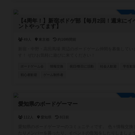
参
【4周年！】新宿ボドゲ部【毎月2回！週末にイ
ントやってます】
49人
東京都
約16時間前
新宿・中野・高田馬場 周辺のボードゲーム仲間を募集してい
す！ ぜひお気軽に遊びに来てください！
ボードゲーム会
情報交換
祝日/祭日に活動
社会人歓迎
学生歓
初心者歓迎
ゲーム制作者
参
愛知県のボードゲーマー
112人
愛知県
8日前
愛知県のボードゲーマーのコミュニティです。 色々情報交換
たりメンバーを募ったり、イベントの告知をしたりしましょ