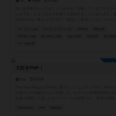
3人
大阪府
22日前
主に弁天町のシェアオフィスを中心に活動しているアナログ
ム会です。たまにほかの会場でも開催することもあります。
自由のゆるい集まりですので、気軽にご参加ください！カー
ーム・ボードゲームのほか、希望者がいればTRPGやマダミ
ボードゲーム会
マーダーミステリー会
TRPG会
情報交換
開催しています。一緒に企画してくれる仲間も募集中です。
平日/夜に活動
祝日/祭日に活動
社会人歓迎
学生歓迎
初心者歓
ゲーム制作者
参
大好きPNP！
13人
28日前
Print And Play(以下PNP)に関するコミュニティです！ PNPと
作者さんや出版社さんが公開しているデータ(有償無償問わず
自身で印刷して楽しむボードゲームの形態です。 新作の情報
換や翻訳の相談等の交流を目的としたコミュニティにしたい
PrintAndPlay
PNP
情報交換
す！