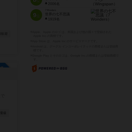
位
2006名
7 Wonders
9
世界の七不思議
位
1919名
※Apple、Apple のロゴ は、米国および他の国々で登録された
者歓迎
Apple Inc.の商標です。
※App Store は、Apple Inc.のサービスマークです。
※Android は、グーグル インコーポレイテッドの商標または登録商
標です。
※Google Play とそのロゴは、Google Inc.の商標または登録商標で
す。
参加自由
迎で
量級