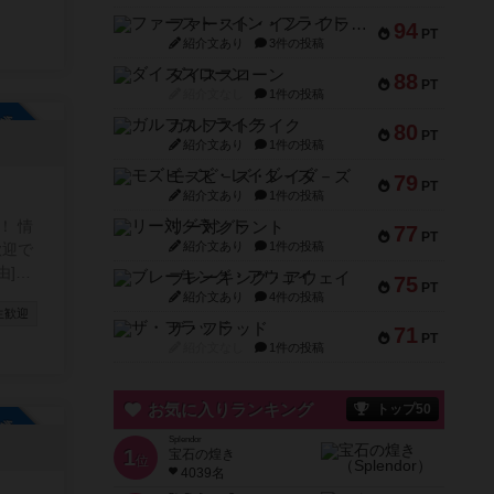
ファースト・イン・フライト
94
PT
紹介文あり
3件の投稿
ダイススローン
88
PT
紹介文なし
1件の投稿
参加自由
ガルフストライク
80
PT
紹介文あり
1件の投稿
モズビ－ズ・レイダ－ズ
79
PT
紹介文あり
1件の投稿
！ 情
リー対グラント
77
PT
紹介文あり
1件の投稿
歓迎で
ブレーキング・アウェイ
75
PT
す)
紹介文あり
4件の投稿
生歓迎
ザ・フラッド
71
PT
paign=
紹介文なし
1件の投稿
お気に入りランキング
トップ50
参加自由
Splendor
1
宝石の煌き
位
4039名