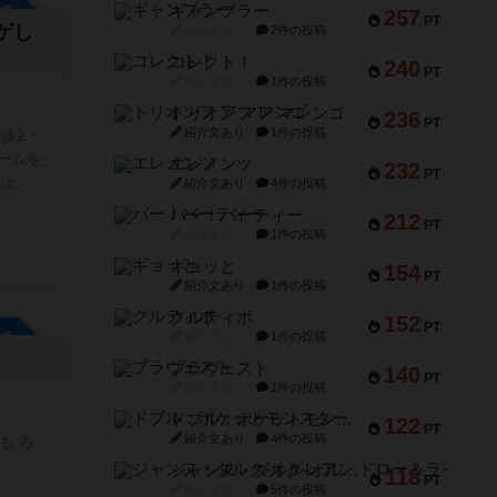
参加自由
ギャンブラー
257
PT
ゲし
紹介文なし
2件の投稿
コレクト！
240
PT
紹介文なし
1件の投稿
トリオンフ ア マレンゴ
236
PT
紹介文あり
1件の投稿
歩2・
ームを
エレメンツ
232
PT
紹介文あり
4件の投稿
出す事
バー！パーティー
212
PT
供、ボ
紹介文なし
1件の投稿
ギョッと
154
でもらえ
PT
紹介文あり
1件の投稿
いくつ
クルティボ
152
いま
PT
参加自由
紹介文なし
1件の投稿
から
ブラヴェスト
140
PT
紹介文なし
1件の投稿
にして
 い
ドブル：ポケットモンスター
122
PT
加いた
紹介文あり
4件の投稿
も み
して、
ジャンヌ・ダルク-オルレアン ドロー＆ライト
118
PT
紹介文なし
5件の投稿