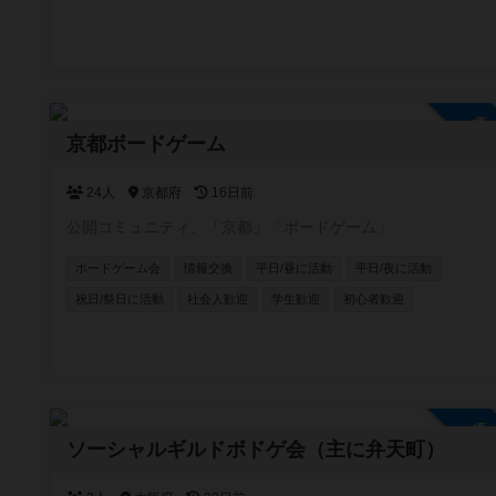
参
京都ボードゲーム
24人
京都府
16日前
公開コミュニティ、「京都」「ボードゲーム」
ボードゲーム会
情報交換
平日/昼に活動
平日/夜に活動
祝日/祭日に活動
社会人歓迎
学生歓迎
初心者歓迎
参
ソーシャルギルドボドゲ会（主に弁天町）