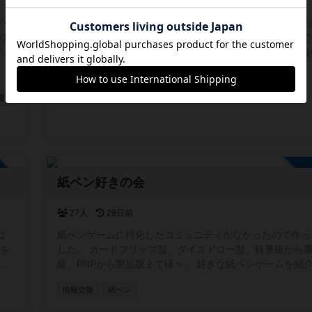
1人
静岡県
24日前
ゲー
静岡県東部、いわゆる“駿河の東側”を中心に、ボードゲー
参加
ショップイベントの情報を共有するためのコミュニティで
ドゲ
士・沼津・御殿場・三島・伊豆の国市あたり周辺を取り扱
スも
す。 この地域には個人主催の小さな会から店舗イベント
ボードゲーム会
情報交換
広い場がありますが、情報が点在していて見つけにくいこ
ります。 そこで、参加者同士が「こんな会があるよ」「
迎
ベントやります」と気軽に投稿できる場として、このコミ
ィを作りました。初心者歓迎の会、重ゲー中心、親子向け
体験会など、ジャンルや規模は問いません。主催者・参加
らでも自由に情報を共有できます。 また、みんなが安心
加自由
用できるよう、宗教やマルチ商法など、ボードゲームと関
紙ペン好きの会
い勧誘目的での利用はお控えいただけると助かります。 
所を探している方、仲間を増やしたい方に、ゆるく活用し
だければうれしいです。
27人
29日前
は
紙ペンゲームに特化したコミュニティがなかったので作っ
)を
した。 カードフリップ型、ダイスドロー型、軽量級から
交
級、PNPから製品版まで様々。 好きな紙ペンゲームを紹
で
り知らないゲームの発見ができたらいいなと思います。 掲示板
情報交換
紙ペン
とか特に制限はないので自由に作成してください。 無言
OKです。お気軽にどうぞ。