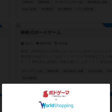
TRPG会
情報交換
マーダーミステリー会
祝日/祭日に活動
社会人歓迎
学生歓迎
初心者歓迎
ゲーム制作者
加自由
神奈川ボードゲーム
167人
神奈川県
19日前
横浜・川崎周辺で土日祝にボードゲーム会やっていきます
報交換や雑談もやってます！！ イベントの告知なども大
す！！ 興味あれば気軽に登録お願いします！！！ [参加自由]
LINE オープンチャット (イベントの通知や雑談に使ってま
ボードゲーム会
情報交換
祝日/祭日に活動
社会人歓迎
学
https://line.me/ti/g2/5_rzkfTnDYAR87LOQV7Vcw?
utm_source=invitation&utm_medium=link_copy&utm_cam
初心者歓迎
default
加自由
駿河ボードゲームハブ