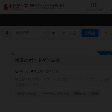
世界のボードゲームを楽しもう！
ボードゲーム専門の総合情報サイト
データベース
検
ボードゲーム会
人狼会
マー
参
埼玉のボードゲーム会
161人
埼玉県
17分前
埼玉県内でのボードゲーム交流用コミュニティです。 ご自由に
ご参加ください。
ボードゲーム会
マーダーミステリー会
情報交換
埼玉県