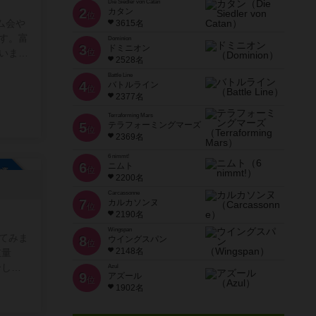
Die Siedler von Catan
2
カタン
位
ム会や
3615名
す。富
Dominion
3
ドミニオン
いま
位
2528名
まで幅
Battle Line
ともあ
4
バトルライン
位
今度イ
2377名
ュニテ
Terraforming Mars
5
テラフォーミングマーズ
、新作
位
2369名
者どち
して利
6 nimmt!
6
ニムト
参加自由
位
係のな
2200名
遊ぶ場
Carcassonne
ていた
7
カルカソンヌ
位
2190名
Wingspan
てみま
8
ウイングスパン
位
2148名
重量
介した
Azul
9
アズール
位
1902名
参加も