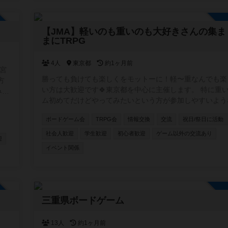
加自由
【JMA】軽いのも重いのも大好きさんの集ま
まにTRPG
4人
東京都
約1ヶ月前
宮
勝っても負けても楽しくをモットーに！軽〜重なんでも楽
い方は大歓迎です🍀東京都を中心に主催します。 特に重
みん
ム初めてだけどやってみたいという方が参加しやすいよう
ムを
ントを目指しています。 ボドゲ界隈では新参者の主催者
ボードゲーム会
TRPG会
情報交換
交流
祝日/祭日に活動
が、毎月新しいボドゲ開拓しているのでリクエストやおす
い
受け付けます✨
社会人歓迎
学生歓迎
初心者歓迎
ゲーム以外の交流あり
迎
イベント関係
加自由
三重県ボードゲーム
13人
約1ヶ月前