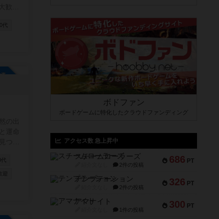
20代
でオー
ぼち掲
参加自由
ボドファン
ボードゲームに特化したクラウドファンディング
然の出
と運命
アクセス数 急上昇中
見つか
スチームローラーズ
686
0代
PT
紹介文なし
2件の投稿
歓迎
テンプテーション
326
PT
紹介文なし
2件の投稿
アマナイト
300
PT
紹介文なし
1件の投稿