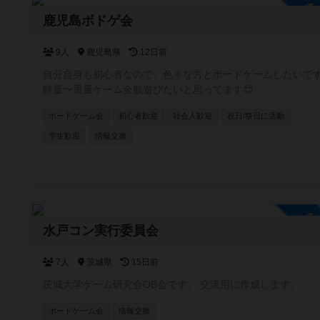
参
鹿児島ボドゲ会
9人
鹿児島県
12日前
自分自身も初心者なので、色々な方とボードゲームしたいで
軽量〜重量ゲーム全般遊びたいと思ってます😊
ボードゲーム会
初心者歓迎
社会人歓迎
祝日/祭日に活動
学生歓迎
情報交換
参
水戸コン実行委員会
7人
茨城県
15日前
茨城大学ゲーム研究会OB会です。 交流用に作成します。
ボードゲーム会
情報交換