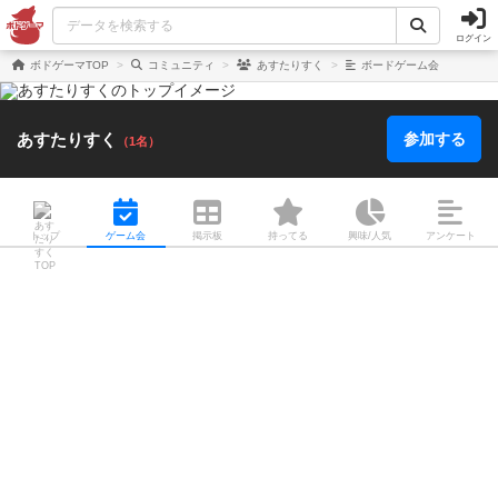
ログイン
ボドゲーマTOP
コミュニティ
あすたりすく
ボードゲーム会
あすたりすく
参加する
（1名）
トップ
ゲーム会
掲示板
持ってる
興味/人気
アンケート