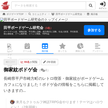
ログイン
ボドゲーマTOP
コミュニティ
田平ボードゲーム研究会
掲示板
田平ボードゲーム研究会
（3名）
参加する
ボードゲーム会
情報交換
平日/夜に活動
祝日/祭日に活動
社会人歓迎
学生歓迎
初心者歓迎
ゲーム制作者
イベント関係
TRPG会
トップ
ゲーム会
掲示板
持ってる
興味/人気
アンケート
OFF
99名
が閲覧
2年弱前
御家紋ボドゲ会
（
4）
長崎県平戸市崎方町のレトロ喫茶・御家紋がボードゲーム
カフェになりました！ボドゲ会の情報をこちらに掲載して
いきますの...
来月もクトゥルフ神話TRPG会やります！テーマはハロウ
ィン！
（2年弱前）