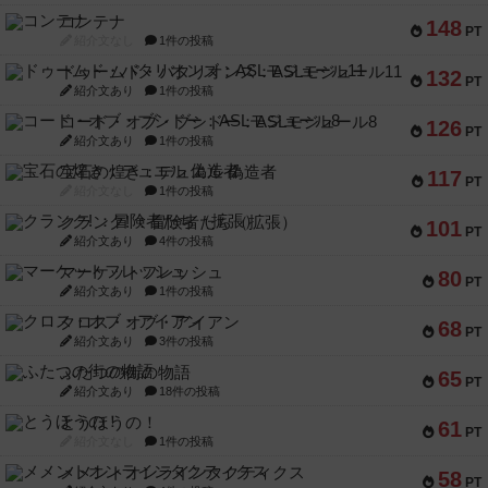
コンテナ
148
PT
紹介文なし
1件の投稿
ドゥームド・バタリオンズ：ASLモジュール11
132
PT
紹介文あり
1件の投稿
コード・オブ・ブシドー：ASLモジュール8
126
PT
紹介文あり
1件の投稿
宝石の煌き：デュエル 偽造者
117
PT
紹介文なし
1件の投稿
クランク! ：冒険者たち（拡張）
101
PT
紹介文あり
4件の投稿
マーケットフレッシュ
80
PT
紹介文あり
1件の投稿
クロス・オブ・アイアン
68
PT
紹介文あり
3件の投稿
ふたつの街の物語
65
PT
紹介文あり
18件の投稿
とうほうの！
61
PT
紹介文なし
1件の投稿
メメントオンラインタクティクス
58
PT