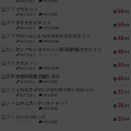
紹介文あり
4件の投稿
ブリックス
56
PT
紹介文あり
4件の投稿
ダグエイトチェス
50
PT
紹介文あり
11件の投稿
アズール：シントラのステンドグラス
48
PT
紹介文あり
18件の投稿
ロシアン・キャンペーン：第5版デラックス
46
PT
紹介文あり
0件の投稿
マスクメン
40
PT
紹介文あり
16件の投稿
世界の七不思議：都市
40
PT
紹介文あり
3件の投稿
トリックギア - ペルソナ5 ザ・ロイヤル-
37
PT
紹介文あり
6件の投稿
ノームズ・アット・ナイト
35
PT
紹介文なし
1件の投稿
フィッシェン2
33
PT
紹介文なし
1件の投稿