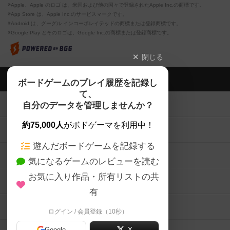
※Apple、Apple のロゴ は、米国および他の国々で登録されたApple Inc.の商標です。
※App Store は、Apple Inc.のサービスマークです。
※Android は、グーグル インコーポレイテッドの商標または登録商標です。
※Google Play とそのロゴは、Google Inc.の商標または登録商標です。
閉じる
ボドゲーマTOP
ボードゲームのプレイ履歴を記録し
て、
ボードゲームを検索する
自分のデータを管理しませんか？
約75,000人
がボドゲーマを利用中！
ボードゲームの新着レビュー
遊んだボードゲームを記録する
ボードゲーム会情報
気になるゲームのレビューを読む
お気に入り作品・所有リストの共
メカニクス特集
有
掲示板・トピックス
ログイン / 会員登録（10秒）
Google
X