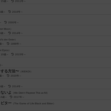
15歳～
2011年～
）
14歳～
2016年～
歳～
2000年～
ret Moon）
10歳～
2014年～
ol's der Geier）
8歳～
1988年～
t Epics）
10歳～
2015年～
0歳～
をする方法〜
（IKEKOI）
8歳～
2020年～
10歳～
2014年～
てないよ
（We Didn't Playtest This at All）
13歳～
2017年～
＆ビター
（The Game of Life:Black and Bitter）