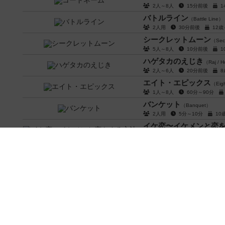
2人～8人
15分前後
バトルライン
（Battle Line）
2人用
30分前後
12
シークレットムーン
（Sec
5人～8人
10分前後
ハゲタカのえじき
（Raj / H
2人～6人
20分前後
エイト・エピックス
（Eigh
1人～8人
60分～90分
バンケット
（Banquet）
2人用
5分～10分
1
イケ恋〜イケメンと恋
3人～4人
15分前後
マギアレーナ
（Magi-Arena）
3人～6人
30分前後
テストプレイなんてし
2人～10人
1分～5分