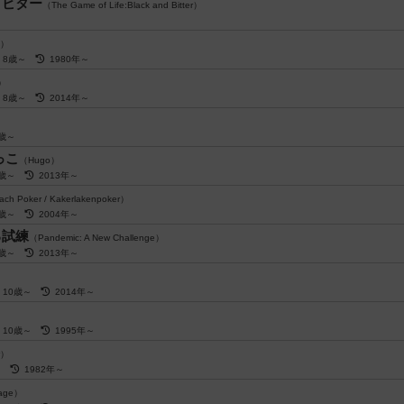
＆ビター
（The Game of Life:Black and Bitter）
b）
8歳～
1980年～
p）
8歳～
2014年～
）
8歳～
っこ
（Hugo）
8歳～
2013年～
ch Poker / Kakerlakenpoker）
8歳～
2004年～
る試練
（Pandemic: A New Challenge）
8歳～
2013年～
10歳～
2014年～
）
10歳～
1995年～
r）
～
1982年～
age）