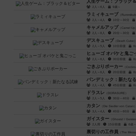
人生ゲーム：ブラック
2人～6人
9歳～
ラミィキューブ
（Rummiku
2人～4人
10分～30分
キャメルアップ
（Camel U
2人～8人
20分～30分
デスキューブ
（Death Cube
2人～5人
10分前後
ヒューゴ オバケと鬼ご
2人～8人
30分前後
ごきぶりポーカー
（Cockroa
2人～6人
20分前後
パンデミック：新たな
2人～4人
45分前後
ドラスレ
（DORASURE）
2人～5人
30分～40分
カタン
（Die Siedler von Catan
3人～4人
40分～60分
ガイスター
（Ghosts! / Geiste
2人用
15分前後
6歳
裏切りの工作員
（The Mess