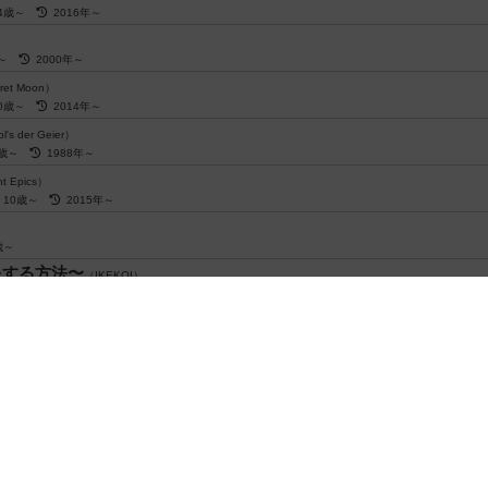
14歳～
2016年～
歳～
2000年～
ret Moon）
10歳～
2014年～
ol's der Geier）
8歳～
1988年～
t Epics）
10歳～
2015年～
0歳～
をする方法〜
（IKEKOI）
8歳～
2020年～
10歳～
2014年～
てないよ
（We Didn't Playtest This at All）
13歳～
2017年～
閉じる