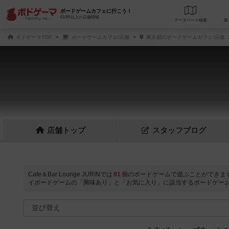
ボードゲームカフェに行こう！
610件以上の店舗情報
データベース
検
ボドゲーマTOP
ボードゲームカフェ/店舗
東京都のボードゲームカフェ/店舗
店舗
トップ
スタッフ
ブログ
Cafe＆Bar Lounge JURINでは
91
個のボードゲームで遊ぶことができま
イボードゲームの「興味あり」と「お気に入り」に該当するボードゲー