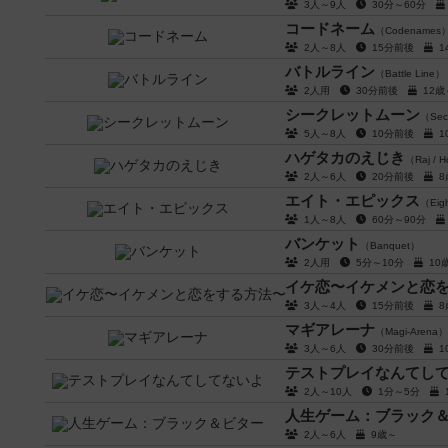
3人～9人
30分～60分
コードネーム
（Codenames
2人～8人
15分前後
バトルライン
（Battle Line）
2人用
30分前後
12
シークレットムーン
（Sec
5人～8人
10分前後
ハゲタカのえじき
（Raj / H
2人～6人
20分前後
エイト・エピックス
（Eigh
1人～8人
60分～90分
バンケット
（Banquet）
2人用
5分～10分
1
イケ恋〜イケメンと恋
3人～4人
15分前後
マギアレーナ
（Magi-Arena）
3人～6人
30分前後
テストプレイなんてし
2人～10人
1分～5分
人生ゲーム：ブラック
2人～6人
9歳～