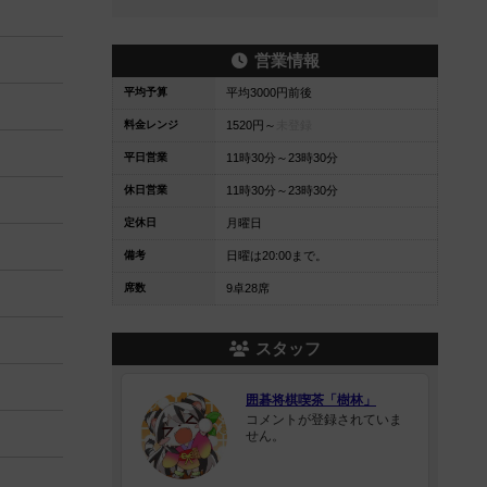
営業情報
平均予算
平均3000円前後
料金レンジ
1520円～
未登録
平日営業
11時30分～23時30分
休日営業
11時30分～23時30分
定休日
月曜日
備考
日曜は20:00まで。
席数
9卓28席
スタッフ
囲碁将棋喫茶「樹林」
コメントが登録されていま
せん。