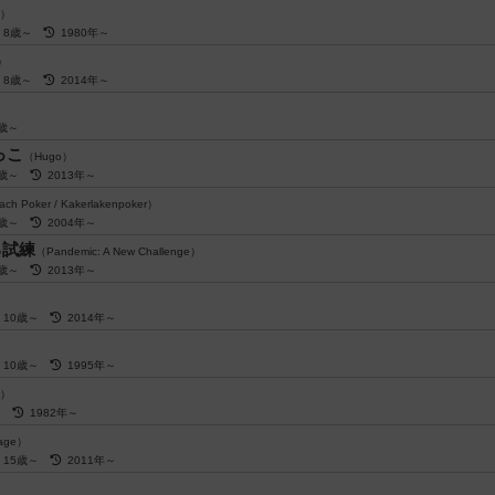
b）
8歳～
1980年～
p）
8歳～
2014年～
）
8歳～
っこ
（Hugo）
8歳～
2013年～
ch Poker / Kakerlakenpoker）
8歳～
2004年～
る試練
（Pandemic: A New Challenge）
8歳～
2013年～
10歳～
2014年～
）
10歳～
1995年～
r）
～
1982年～
age）
15歳～
2011年～
）