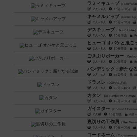
ラミィキューブ
（Rummiku
2人～4人
10分～30分
キャメルアップ
（Camel U
2人～8人
20分～30分
デスキューブ
（Death Cube
2人～5人
10分前後
ヒューゴ オバケと鬼ご
2人～8人
30分前後
ごきぶりポーカー
（Cockroa
2人～6人
20分前後
パンデミック：新たな
2人～4人
45分前後
ドラスレ
（DORASURE）
2人～5人
30分～40分
カタン
（Die Siedler von Catan
3人～4人
40分～60分
ガイスター
（Ghosts! / Geiste
2人用
15分前後
6歳
裏切りの工作員
（The Mess
3人～9人
30分～60分
コードネーム
（Codenames