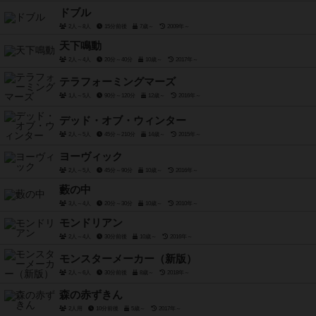
ドブル
2人～8人
15分前後
7歳～
2009年～
天下鳴動
2人～4人
20分～40分
10歳～
2017年～
テラフォーミングマーズ
1人～5人
90分～120分
12歳～
2016年～
デッド・オブ・ウィンター
2人～5人
45分～210分
14歳～
2015年～
ヨーヴィック
2人～5人
45分～90分
10歳～
2016年～
藪の中
3人～4人
20分～30分
10歳～
2010年～
モンドリアン
2人～4人
30分前後
10歳～
2016年～
モンスターメーカー（新版）
2人～6人
30分前後
8歳～
2018年～
森の赤ずきん
2人用
10分前後
5歳～
2017年～