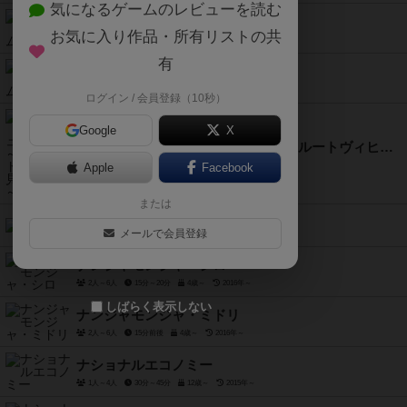
気になるゲームのレビューを読む
はぁって言うゲーム
お気に入り作品・所有リストの共
3人～8人
15分前後
2018年～
有
はぁって言うゲーム２
8歳～
ログイン / 会員登録（10秒）
Google
X
ノイシュヴァンシュタイン城 ～狂王ルートヴィヒの見果てぬ夢～
Apple
1人～4人
90分前後
13歳～
Facebook
2014年～
または
ニムト
メールで会員登録
2人～10人
30分前後
8歳～
1994年～
ナンジャモンジャ・シロ
2人～6人
15分～20分
4歳～
2016年～
しばらく表示しない
ナンジャモンジャ・ミドリ
2人～6人
15分前後
4歳～
2016年～
ナショナルエコノミー
1人～4人
30分～45分
12歳～
2015年～