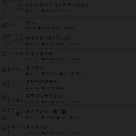
ナショナルエコノミー・メセナ
1人～4人
30分～60分
2017年～
てへ。
2人用
5分前後
6歳～
2020年～
ナインタイルパニック
2人～5人
20分前後
7歳～
2019年～
ナインタイル
2人～4人
15分前後
6歳～
2015年～
ドワスレ
1人～4人
15分～30分
9歳～
2017年～
ドリーマツリー
1人～6人
30分前後
5歳～
ドラフトサウルス
2人～5人
15分前後
8歳～
2019年～
ドミニオン：第二版
2人～4人
30分前後
14歳～
2016年～
トマトマト
3人～6人
20分前後
6歳～
2018年～