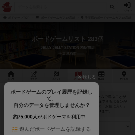
ログイン
ボドゲーマTOP
ボードゲームカフェ/店舗
千葉県のボードゲームカフェ/店舗
ボードゲームリスト 283個
JELLY JELLY STATION 柏駅前店
千葉県柏市
閉じる
トップ
ブログ
イベント
ゲーム
一覧
料金
表
アクセス
ボードゲームのプレイ履歴を記録し
JELLY JELLY STATION 柏駅前店では
283
個のボードゲームで遊ぶことが
て、
できます。ログインすると自分のマイボードゲームに登録できるボタンが
自分のデータを管理しませんか？
表示されます。また、マイボードゲームの「興味あり」と「お気に入り」
に該当するボードゲームがピックアップされるようになります。
約75,000人
がボドゲーマを利用中！
遊んだボードゲームを記録する