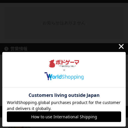
お知らせはありません
営業情報
平均予算
平均1100円前後
料金レンジ
5時間1100円～
未登録
平日営業
10時00分～21時00分
休日営業
10時00分～21時00分
定休日
登録されていません
席数
7卓28席
スタッフ
たかとら