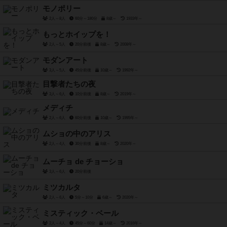
モノポリー
2人～8人
60分～180分
8歳～
1933年～
もっとホイップを！
2人～5人
20分前後
8歳～
2008年～
モダンアート
3人～5人
45分前後
10歳～
1992年～
目撃者たちの夜
3人～6人
10分前後
8歳～
2019年～
メディチ
2人～6人
60分前後
10歳～
1995年～
ムショの中のアリス
2人～4人
30分前後
8歳～
2020年～
ムーチョ de チョーショ
3人～6人
20分前後
ミツカルタ
2人～6人
5分～10分
6歳～
2020年～
ミスティック・ベール
2人～4人
45分～60分
14歳～
2016年～