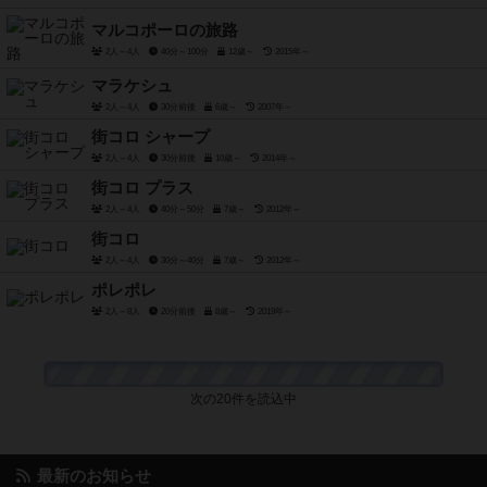
マルコポーロの旅路
2人～4人
40分～100分
12歳～
2015年～
マラケシュ
2人～4人
30分前後
6歳～
2007年～
街コロ シャープ
2人～4人
30分前後
10歳～
2014年～
街コロ プラス
2人～4人
40分～50分
7歳～
2012年～
街コロ
2人～4人
30分～40分
7歳～
2012年～
ポレポレ
2人～8人
20分前後
8歳～
2019年～
次の20件を読込中
最新のお知らせ