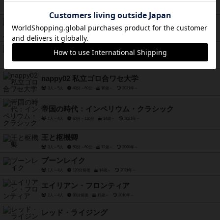
2人～5人
15分～30分
14歳～
2021年～
ラッキー・ナンバー
2人～4人
20分前後
8歳～
2012年～
タイガー＆ドラゴン
2人～5人
20分前後
8歳～
2021年～
nappy02 私立ゴロ合ワセ大学
3人～5人
40分～60分
10歳～
2021年～
帝国の時代：インペリウム・クラシック
1人～4人
60分～120分
14歳～
2021年～
王と枢機卿
3人～5人
50分～60分
12歳～
2000年～
ブーンレイク
1人～4人
120分前後
14歳～
2021年～
エイリアン・フロンティア
2人～4人
90分前後
13歳～
2010年～
レッド・ライジング