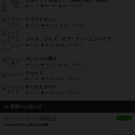
エルドラドを探して：英雄と呪い（拡張）
2人～4人
30分～60分
10歳～
2018年～
クラウドエイジ
1人～4人
60分～100分
10歳～
2020年～
コーラ：ライズ・オブ・アン・エンパイア
2人～4人
75分前後
14歳～
2021年～
ガンジスの藩王
2人～4人
45分～75分
12歳～
2017年～
クルード
2人～6人
45分前後
8歳～
2012年～
すりかえダイヤ
3人～5人
20分前後
9歳～
2021年～
最新のお知らせ
ボドゲエンター一周年記念
イベント
2020年3月16日 14時21分の投稿