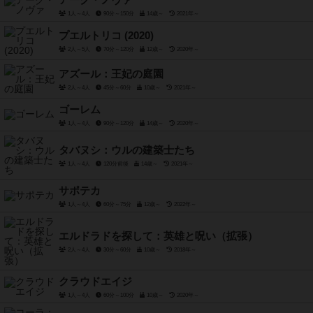
アーク・ノヴァ
1人～4人
90分～150分
14歳～
2021年～
プエルトリコ (2020)
2人～5人
70分～120分
12歳～
2020年～
アズール：王妃の庭園
2人～4人
45分～60分
10歳～
2021年～
ゴーレム
1人～4人
90分～120分
14歳～
2020年～
タバヌシ：ウルの建築士たち
1人～4人
120分前後
14歳～
2021年～
サポテカ
1人～4人
60分～75分
12歳～
2022年～
エルドラドを探して：英雄と呪い（拡張）
2人～4人
30分～60分
10歳～
2018年～
クラウドエイジ
1人～4人
60分～100分
10歳～
2020年～