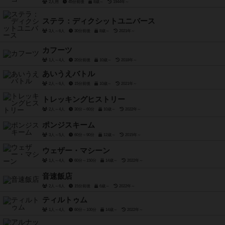
2人用
45分前後
8歳～
1944年～
ステラ：ディクシットユニバース
3人～6人
30分前後
8歳～
2021年～
カフーツ
1人～4人
20分前後
10歳～
2018年～
あいうえバトル
2人～6人
15分前後
10歳～
2021年～
トレッキングヒストリー
2人～4人
30分～60分
10歳～
2022年～
ポンジスキーム
3人～5人
60分～90分
12歳～
2015年～
ウェザー・マシーン
1人～4人
60分～150分
14歳～
2022年～
音速飯店
2人～6人
15分前後
6歳～
2022年～
ティルトゥム
1人～4人
60分～100分
14歳～
2022年～