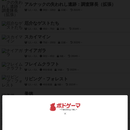
アルナックの失われし遺跡：調査隊長（拡張）
1人～4人
30分～120分
12歳～
2021年～
厄介なゲストたち
1人～8人
45分～75分
12歳～
2016年～
スカイマイン
1人～4人
75分～150分
12歳～
2022年～
ナイアガラ
3人～5人
30分～45分
8歳～
2004年～
フレイムクラフト
1人～5人
60分前後
14歳～
2022年～
リビング・フォレスト
2人～4人
40分前後
8歳～
2021年～
美徳
1人～4人
120分前後
12歳～
2021年～
ハドリアヌスの長城
1人～6人
45分～60分
12歳～
2020年～
ワーリング・ウィッチクラフト