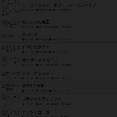
コーラ：ライズ・オブ・アン・エンパイア
2人～4人
75分前後
14歳～
2021年～
ガンジスの藩王
2人～4人
45分～75分
12歳～
2017年～
クルード
2人～6人
45分前後
8歳～
2012年～
すりかえダイヤ
3人～5人
20分前後
9歳～
2021年～
オジサンメッセージ
3人～5人
15分～30分
13歳～
2021年～
ファーストラット
1人～5人
30分～75分
10歳～
2022年～
惑星Xの探索
1人～4人
60分前後
13歳～
2020年～
プラネットアンノウン
1人～6人
60分～80分
13歳～
2020年～
ナッツアゴーゴー