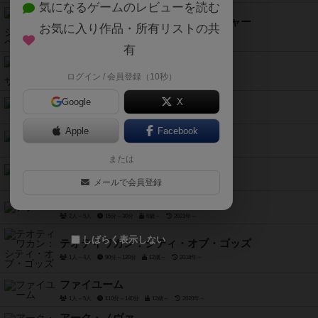
気になるゲームのレビューを読む
アンロック！：ミシックアドベンチャー
お気に入り作品・所有リストの共
1人～6人
60分前後
10歳～
2020年～
有
ビヨンド・ザ・サン
ログイン / 会員登録（10秒）
2人～4人
60分～120分
14歳～
2020年～
カスカディア
Google
X
1人～4人
30分～45分
14歳～
2021年～
Apple
Facebook
ウミガメのスープ
2人用
10歳～
2019年～
または
プロジェクトL
メールで会員登録
1人～4人
20分～40分
8歳～
2019年～
ナナ
2人～5人
15分～30分
6歳～
2021年～
しばらく表示しない
テオティワカン：シティ・オブ・ゴッズ
1人～4人
90分～120分
12歳～
2018年～
ファイユーム
1人～5人
110分～140分
12歳～
2020年～