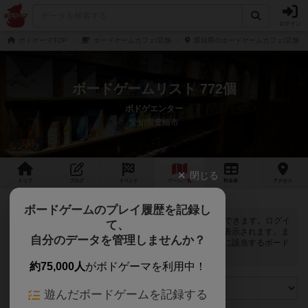
ログイン
ボドゲーマTOP
ボードゲームカフェ/店舗
愛知県のボードゲームカフェ/店舗
ボードゲームリスト 772個
ボドゲエンター
愛知県豊橋市
閉じる
トップ
ブログ
イベント
ゲーム
一覧
料金
表
アクセス
ボードゲームのプレイ履歴を記録し
ボドゲエンターでは
772
個のボードゲームで遊ぶことができます。ログイ
て、
ンすると自分のマイボードゲームに登録できるボタンが表示されます。ま
自分のデータを管理しませんか？
た、マイボードゲームの「興味あり」と「お気に入り」に該当するボード
ゲームがピックアップされるようになります。
約75,000人
がボドゲーマを利用中！
遊んだボードゲームを記録する