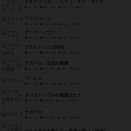
テオティワカン：シティ・オブ・ゴッズ
1人～4人
90分～120分
12歳～
2018年～
ファイユーム
1人～5人
110分～140分
12歳～
2020年～
アーク・ノヴァ
1人～4人
90分～150分
14歳～
2021年～
プエルトリコ (2020)
2人～5人
70分～120分
12歳～
2020年～
アズール：王妃の庭園
2人～4人
45分～60分
10歳～
2021年～
ゴーレム
1人～4人
90分～120分
14歳～
2020年～
タバヌシ：ウルの建築士たち
1人～4人
120分前後
14歳～
2021年～
サポテカ
1人～4人
60分～75分
12歳～
2022年～