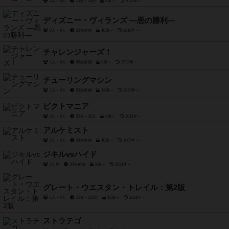
2人～6人
10分～20分
6歳～
2022年～
ディズニー・ヴィランズ ―悪の勝利―
2人～6人
50分前後
10歳～
2018年～
チャレンジャーズ！
1人～8人
45分前後
8歳～
2022年～
チューリングマシン
1人～4人
20分前後
14歳～
2022年～
ピクトマニア
3人～6人
25分～35分
9歳～
2011年～
アルケミスト
2人～5人
40分前後
10歳～
2007年～
ジキルvsハイド
2人用
30分前後
8歳～
2021年～
グレート・ウエスタン・トレイル：第2版
1人～4人
75分～150分
12歳～
2021年～
ストラテゴ