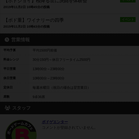
【ボドジョイ】桜降る世に決闘を体験会
2019年11月2日 10時45分の投稿
【ボド重】ワイナリーの四季
イベント
2019年11月2日 10時43分の投稿
営業情報
平均予算
平均1500円前後
料金レンジ
30分150円～休日フリータイム2500円
平日営業
13時00分～23時00分
休日営業
10時00分～23時00分
定休日
毎週水曜日（祝日の場合は翌営業日）
席数
9卓36席
スタッフ
ボドゲエンター
コメントが登録されていません。