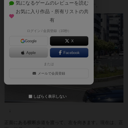
気になるゲームのレビューを読む
駅前ロータリーを正面に見て左に向かいます。
お気に入り作品・所有リストの共
有
ログイン / 会員登録（10秒）
Google
X
Apple
Facebook
または
メールで会員登録
しばらく表示しない
↓
正面にある横断歩道を渡って、左を向きます。現在は、正