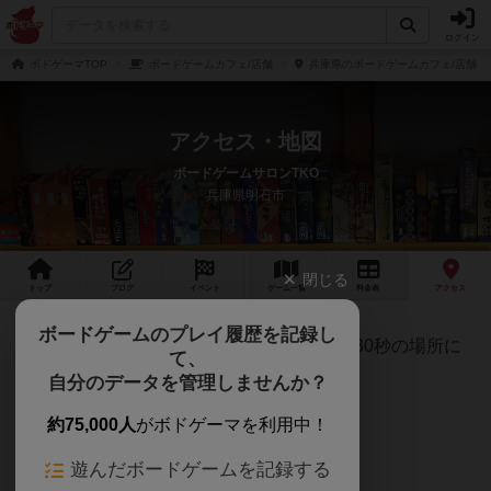
ログイン
ボドゲーマTOP
ボードゲームカフェ/店舗
兵庫県のボードゲームカフェ/店舗
アクセス・地図
ボードゲームサロンTKO
兵庫県明石市
閉じる
トップ
ブログ
イベント
ゲーム
一覧
料金
表
アクセス
ボードゲームのプレイ履歴を記録し
JR西明石駅 東改札口を北側に出て、徒歩30秒の場所に
て、
あります。
自分のデータを管理しませんか？
約75,000人
がボドゲーマを利用中！
■ルート■
遊んだボードゲームを記録する