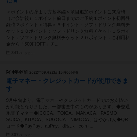
た★
＜ポイントの貯まり方基本編＞項目追加ポイントご来店時
（ご会計後）１ポイント前日までのご予約１ポイント初回登
録時２ポイント＜特典＞５ポイント：ソフトドリンク無料チ
ケット１０ポイント：ソフトドリンク無料チケット１５ポイ
ント：ソフトドリンク無料チケット２０ポイント：ご利用料
金から「500円OFF」チ...
341
ページビュー
4年弱前
2022年09月22日 15時06分頃
電子マネー・クレジットカードが使用できま
す
9月中旬より、電子マネーやクレジットカードでのお支払い
が可能となりました。一部審査中のものがあります。◆交通
系電子マネー◆ICOCA、TOICA、MANACA、PASMO、
SUICA、KITACA、SUGOCA、NIMOCA、はやかけん◆QR
コード◆PayPay、auPay、d払い、coin+...
307
ページビュー