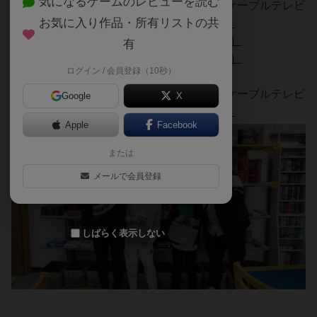
気になるゲームのレビューを読む
兵庫県住みます芸人『モンスーン』 明石ケーブルテレビ
お気に入り作品・所有リストの共
あかし歩きますーん（2025/1/1～1/12放送）
あかし歩きますーん（2025/1/13～1/19放送）
有
あかし歩きますーん（2025/1/20～1/26放送）
ログイン / 会員登録（10秒）
兵庫県住みます芸人『モンスーン』 明石ケーブルテレビ
Google
X
あかし歩きますーん（2024/2/26～3/3放送）
Apple
Facebook
または
メールで会員登録
しばらく表示しない