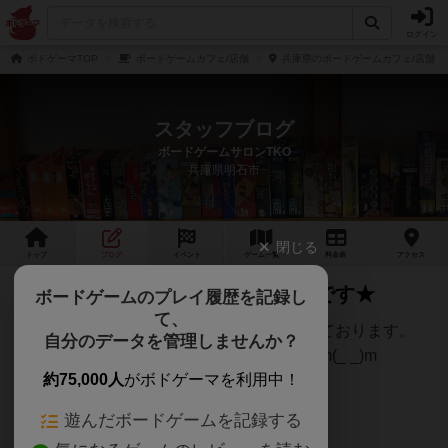
ログイン
ボドゲーマTOP
ボードゲームカフェ/店舗
兵庫県のボードゲームカフェ/店舗
スタッフブログ
ボードゲームサロンTKO
兵庫県明石市
閉じる
トップ
ブログ
イベント
ゲーム
一覧
料金
表
アクセス
★過去に掲載された記事はこちらです★
ボードゲームのプレイ履歴を記録し
て、
過去にメディアに掲載された情報をまとめております。
自分のデータを管理しませんか？
ご興味のある方は、ご閲覧くださいませ。m(_ _)m
約75,000人
がボドゲーマを利用中！
遊んだボードゲームを記録する
↓Youtube↓