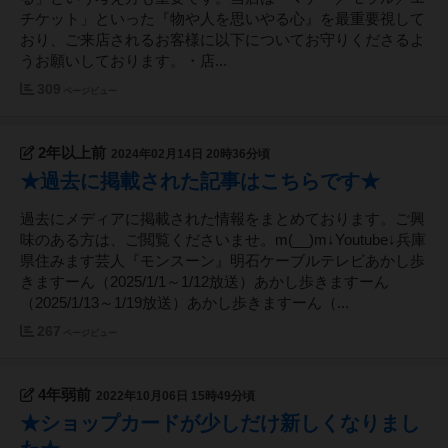
チケット」といった『物や人を思いやる心』を最重要視して
おり、ご来店されるお客様に以下についてお守りくださるよ
うお願いしております。・店...
309
ページビュー
2年以上前
2024年02月14日 20時36分頃
★過去に掲載された記事はこちらです★
過去にメディアに掲載された情報をまとめております。ご興
味のある方は、ご閲覧くださいませ。m(__)m↓Youtube↓兵庫
県住みます芸人『モンスーン』明石ケーブルテレビあかし歩
きますーん（2025/1/1～1/12放送）あかし歩きますーん
（2025/1/13～1/19放送）あかし歩きますーん（...
267
ページビュー
4年弱前
2022年10月06日 15時49分頃
★ショップカードが少しだけ新しくなりまし