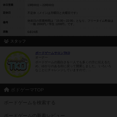
休日営業
13時00分～22時00分
定休日
不定休（メインは月曜日と火曜日です）
休前日の営業時間は「15:00～22:00」となり、フリータイム料金は
備考
「一般 2000円／学生 1200円」です。
席数
6卓24席
スタッフ
ボードゲームサロンTKO
オーナー
ボードゲームの面白さを一人でも多くの方に伝えるた
め、ゆかりのある街に戻って開業しました。 いろいろ
なことにチャレンジしていますので、...
ボドゲーマTOP
ボードゲームを検索する
ボードゲームの新着レビュー