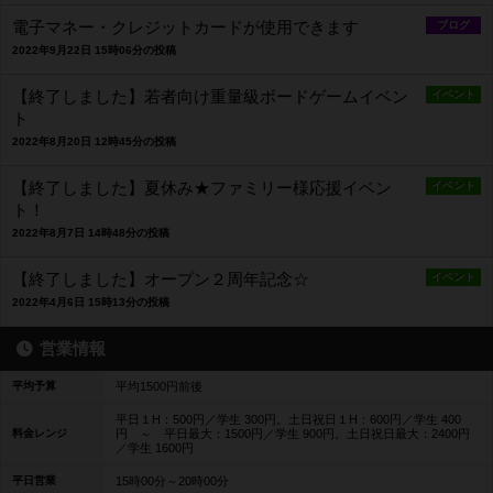
電子マネー・クレジットカードが使用できます
ブログ
2022年9月22日 15時06分の投稿
【終了しました】若者向け重量級ボードゲームイベン
イベント
ト
2022年8月20日 12時45分の投稿
【終了しました】夏休み★ファミリー様応援イベン
イベント
ト！
2022年8月7日 14時48分の投稿
【終了しました】オープン２周年記念☆
イベント
2022年4月6日 15時13分の投稿
営業情報
平均予算
平均1500円前後
平日１H：500円／学生 300円。土日祝日１H：600円／学生 400
料金レンジ
円 ～ 平日最大：1500円／学生 900円。土日祝日最大：2400円
／学生 1600円
平日営業
15時00分～20時00分