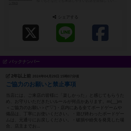
様でもどなたでも来店しやすいお店を目指していま
ンTKO
す。 皆様のご来店をお待ちしておりますm(_ _)m
シェアする
バックナンバー
2年以上前
2024年04月29日 15時07分頃
ご協力のお願いと禁止事項
当店には、ご来店の皆様に「楽しかった」と感じてもらうた
め、お守りいただきたいルールが何点かあります。m(__)m
＜ご協力のお願い＞(*'▽')・店内にある全てボードゲームや
備品は、丁寧にお使いください。・遊び終わったボードゲー
ムは、元通りにお戻しください。・破損や紛失を発見した場
合、店主までお...