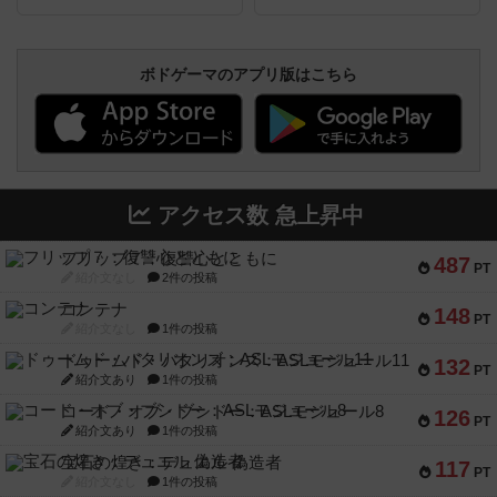
ボドゲーマのアプリ版はこちら
アクセス数 急上昇中
フリップ７：復讐心とともに
487
PT
紹介文なし
2件の投稿
コンテナ
148
PT
紹介文なし
1件の投稿
ドゥームド・バタリオンズ：ASLモジュール11
132
PT
紹介文あり
1件の投稿
コード・オブ・ブシドー：ASLモジュール8
126
PT
紹介文あり
1件の投稿
宝石の煌き：デュエル 偽造者
117
PT
紹介文なし
1件の投稿