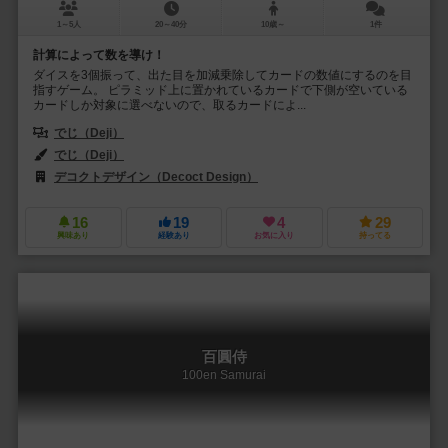
1～5人
20～40分
10歳～
1件
計算によって数を導け！
ダイスを3個振って、出た目を加減乗除してカードの数値にするのを目
指すゲーム。 ピラミッド上に置かれているカードで下側が空いている
カードしか対象に選べないので、取るカードによ...
でじ（Deji）
でじ（Deji）
デコクトデザイン（Decoct Design）
16
19
4
29
興味あり
経験あり
お気に入り
持ってる
百圓侍
100en Samurai