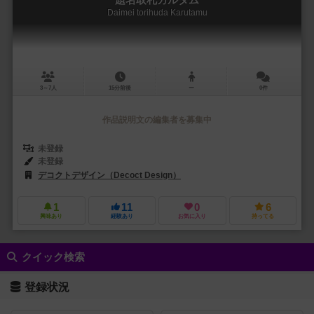
Daimei torihuda Karutamu
3～7人
15分前後
ー
0件
作品説明文の編集者を募集中
未登録
未登録
デコクトデザイン（Decoct Design）
1
11
0
6
興味あり
経験あり
お気に入り
持ってる
クイック検索
登録状況