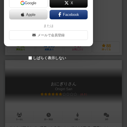
Google
X
作品説明文の編集者を募集中
Apple
Facebook
出嶋 勉（Tsutomu Dejima）
または
出嶋 勉（Tsutomu Dejima）
デコクトデザイン（Decoct Design）
メールで会員登録
32
149
27
88
興味あり
経験あり
お気に入り
持ってる
しばらく表示しない
おにぎりさん
Onigiri San
6.0
3～4人
10～30分
8歳～
3件