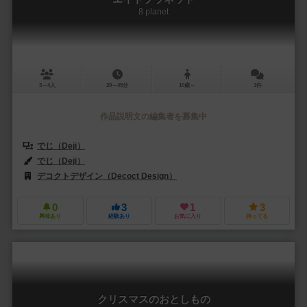
8 planet
3～4人
20～45分
10歳～
1件
作品説明文の編集者を募集中
でじ（Deji）
でじ（Deji）
デコクトデザイン（Decoct Design）
0
3
1
3
興味あり
経験あり
お気に入り
持ってる
クリスマスのおとしもの