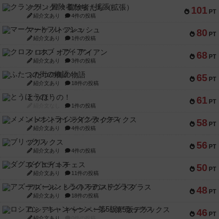
クランク! ：冒険者たち（拡張）
101
PT
紹介文あり
4件の投稿
マーケットフレッシュ
80
PT
紹介文あり
1件の投稿
クロス・オブ・アイアン
68
PT
紹介文あり
3件の投稿
ふたつの街の物語
65
PT
紹介文あり
18件の投稿
とうほうの！
61
PT
紹介文なし
1件の投稿
メメントオンラインタクティクス
58
PT
紹介文あり
4件の投稿
ブリックス
56
PT
紹介文あり
4件の投稿
ダグエイトチェス
50
PT
紹介文あり
11件の投稿
アズール：シントラのステンドグラス
48
PT
紹介文あり
18件の投稿
ロシアン・キャンペーン：第5版デラックス
46
PT
紹介文あり
0件の投稿