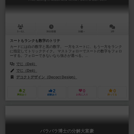
3～4人
30分前後
10歳～
1件
スートもランクも数字のトリテ
カードには白の数字と黒の数字。 一方をスートに、もう一方をランク
に指定してトリックテイク。 マストフォローでスートの数字をフォロ
ーする。フォローできないなら強さが選べる。...
でじ（Deji）
でじ（Deji）
デコクトデザイン（Decoct Design）
2
2
0
0
興味あり
経験あり
お気に入り
持ってる
バラバラ博士の分解大富豪