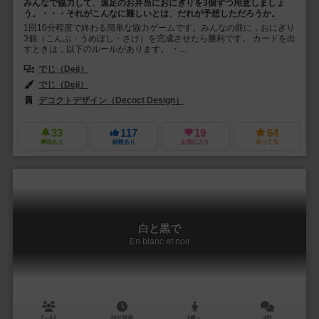
みんなで協力して、遠足のお弁当におにぎりを3個ずつ用意しましょ
う。・・・それがこんなに難しいとは、だれが予想しただろうか。
1回10分程度で終わる簡単な協力ゲームです。みんなの前に，おにぎり
3個（こんぶ・うめぼし・さけ）を完成させたら勝利です。 カードを出
すときは，以下のルールがあります。 ・...
でじ（Deji）
でじ（Deji）
デコクトデザイン（Decoct Design）
33
117
19
64
興味あり
経験あり
お気に入り
持ってる
白と黒で
En blanc et noir
2～4人
20分前後
8歳～
4件