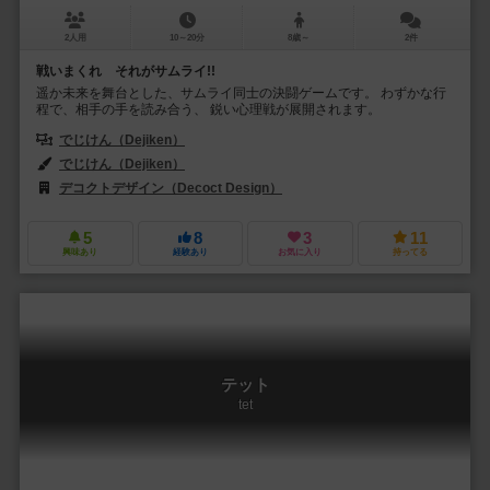
2人用
10～20分
8歳～
2件
戦いまくれ それがサムライ!!
遥か未来を舞台とした、サムライ同士の決闘ゲームです。 わずかな行
程で、相手の手を読み合う、 鋭い心理戦が展開されます。
でじけん（Dejiken）
でじけん（Dejiken）
デコクトデザイン（Decoct Design）
5
8
3
11
興味あり
経験あり
お気に入り
持ってる
テット
tet