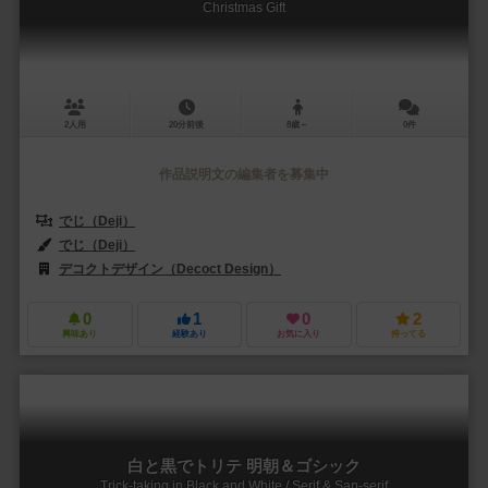
Christmas Gift
2人用
20分前後
8歳～
0件
作品説明文の編集者を募集中
でじ（Deji）
でじ（Deji）
デコクトデザイン（Decoct Design）
0
1
0
2
興味あり
経験あり
お気に入り
持ってる
白と黒でトリテ 明朝＆ゴシック
Trick-taking in Black and White / Serif & San-serif