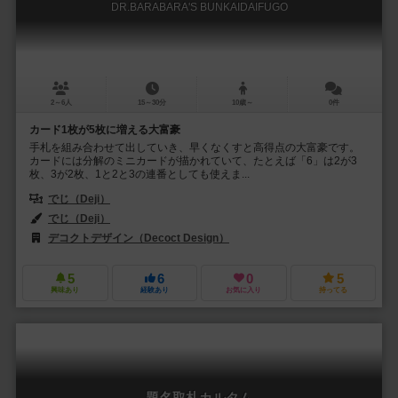
DR.BARABARA'S BUNKAIDAIFUGO
2～6人
15～30分
10歳～
0件
カード1枚が5枚に増える大富豪
手札を組み合わせて出していき、早くなくすと高得点の大富豪です。
カードには分解のミニカードが描かれていて、たとえば「6」は2が3
枚、3が2枚、1と2と3の連番としても使えま...
でじ（Deji）
でじ（Deji）
デコクトデザイン（Decoct Design）
5
6
0
5
興味あり
経験あり
お気に入り
持ってる
題名取札カルタム