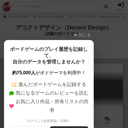
ログイン
ボドゲーマTOP
ボードゲームの検索
デコクトデザイン（Decoct Design） 
デコクトデザイン（Decoct Design）
12個のボードゲーム
閉じる
ボードゲームのプレイ履歴を記録し
検索メニュー
て、
自分のデータを管理しませんか？
約75,000人
がボドゲーマを利用中！
遊んだボードゲームを記録する
白と黒でトリテ
気になるゲームのレビューを読む
Trick-taking in Black and White
6.1
お気に入り作品・所有リストの共
有
ログイン / 会員登録（10秒）
2～4人
20～30分
8歳～
2件