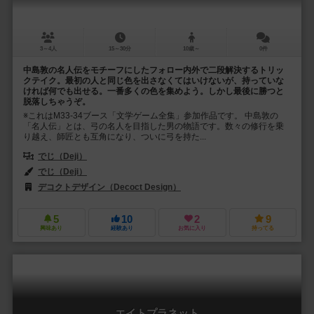
3～4人
15～30分
10歳～
0件
中島敦の名人伝をモチーフにしたフォロー内外で二段解決するトリッ
クテイク。最初の人と同じ色を出さなくてはいけないが、持っていな
ければ何でも出せる。一番多くの色を集めよう。しかし最後に勝つと
脱落しちゃうぞ。
※これはM33-34ブース「文学ゲーム全集」参加作品です。 中島敦の
「名人伝」とは、弓の名人を目指した男の物語です。数々の修行を乗
り越え、師匠とも互角になり、ついに弓を持た...
でじ（Deji）
でじ（Deji）
デコクトデザイン（Decoct Design）
文学ゲーム全集（Bungaku G
5
10
2
9
興味あり
経験あり
お気に入り
持ってる
エイトプラネット