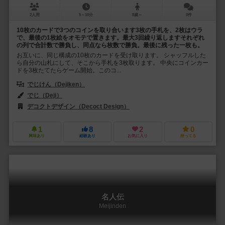
2人用
5～10分
8歳～
0件
10枚のカードで3つのコインを取り合います3枚の手札を、2枚はウラ
で、最後の1枚絵をオモテで置きます。最大3回繰り返しますそれぞれ
の列で合計数で勝負し、同点なら枚数で勝負。最後に残った一枚も。
お互いに、同じ構成の10枚のカードを受け取ります。 シャッフルした
ら自分の山札にして、そこから手札を3枚取ります。 中央にコインカー
ドを3枚たてたらゲーム開始。このコ...
でじけん（Dejiken）
でじ（Deji）
デコクトデザイン（Decoct Design）
1
8
2
0
興味あり
経験あり
お気に入り
持ってる
名人伝
Meijinden