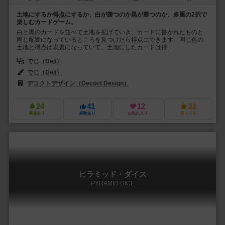
土地にするか得点にするか、白が勝つのか黒が勝つのか、多重の2択で
楽しむカードゲーム。
白と黒のカードを並べて土地を拡げていき、カードに書かれたものと
同じ配置になっているところを見つけたら得点にできます。同じ色の
土地と得点は表裏になっていて、土地にしたカードは得...
でじ（Deji）
でじ（Deji）
デコクトデザイン（Decoct Design）
24
41
12
22
興味あり
経験あり
お気に入り
持ってる
ピラミッド・ダイス
PYRAMID DICE