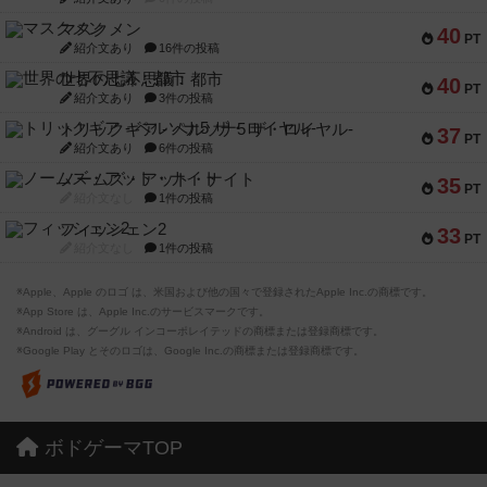
マスクメン
40
PT
紹介文あり
16件の投稿
世界の七不思議：都市
40
PT
紹介文あり
3件の投稿
トリックギア - ペルソナ5 ザ・ロイヤル-
37
PT
紹介文あり
6件の投稿
ノームズ・アット・ナイト
35
PT
紹介文なし
1件の投稿
フィッシェン2
33
PT
紹介文なし
1件の投稿
※Apple、Apple のロゴ は、米国および他の国々で登録されたApple Inc.の商標です。
※App Store は、Apple Inc.のサービスマークです。
※Android は、グーグル インコーポレイテッドの商標または登録商標です。
※Google Play とそのロゴは、Google Inc.の商標または登録商標です。
ボドゲーマTOP