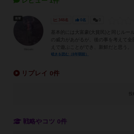
レビュー 1件
将軍
348名
0名
0
基本的には大富豪(大貧民)と同じル
の威力があがるが、後の事を考えて全
えで遊ぶことができ、新鮮だと思う。ト
Hiroaki
続きを読む（8年弱前）
リプレイ 0件
投
戦略やコツ 0件