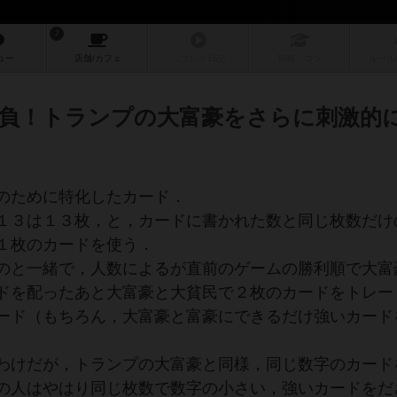
2
ュー
店舗/
カフェ
リプレイ
日記
戦略
・コツ
ルール
負！トランプの大富豪をさらに刺激的
のために特化したカード．
１３は１３枚，と，カードに書かれた数と同じ枚数だけ
１枚のカードを使う．
のと一緒で，人数によるが直前のゲームの勝利順で大富
ドを配ったあと大富豪と大貧民で２枚のカードをトレー
ード（もちろん，大富豪と富豪にできるだけ強いカード
わけだが，トランプの大富豪と同様，同じ数字のカード
の人はやはり同じ枚数で数字の小さい，強いカードをだ