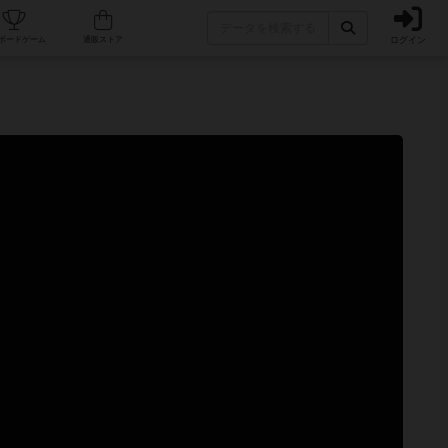
ログイン
カフェ/店舗
人気ボードゲーム
通販ストア