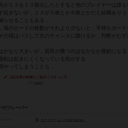
民が１３を１３枚出したとすると他のプレイヤーは誰も
ず起きないが，１３が５枚とか６枚とかだと結構ありう
減らせることもある．
，場のカードの枚数がそれより少ないと，手持ちカード
その場はパスして次のチャンスに賭けるか，判断がむず
はかなり大きいが，貧民が勝つのはなかなか微妙になる
逆転は起きにくくなっている気がする．
間やってしまうことも．
上記文章の執筆にご協力くださった方
yossy
ーマ/フレーバー
カードゲーム（Card Game）
コンセプト