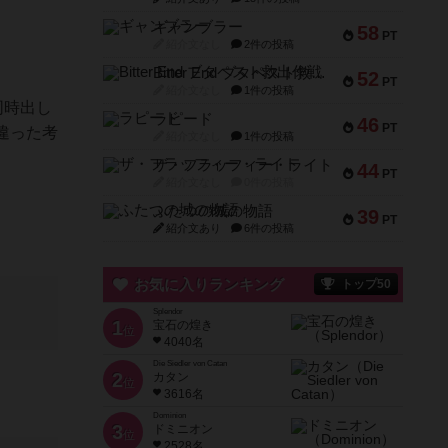
ギャンブラー
58
PT
紹介文なし
2件の投稿
Bitter End ブタペスト救出作戦
52
PT
紹介文なし
1件の投稿
同時出し
ラピード
46
PT
違った考
紹介文なし
1件の投稿
ザ・フラッフィー・ライト
44
PT
紹介文なし
0件の投稿
ふたつの城の物語
39
PT
紹介文あり
6件の投稿
お気に入りランキング
トップ50
Splendor
1
宝石の煌き
位
4040名
Die Siedler von Catan
2
カタン
位
3616名
Dominion
3
ドミニオン
位
2528名