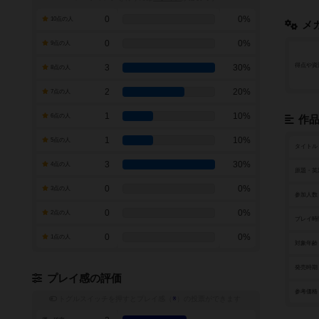
0
0%
10点の人
メ
0
0%
9点の人
得点や資
3
30%
8点の人
2
20%
7点の人
1
10%
6点の人
作
1
10%
5点の人
タイトル
3
30%
4点の人
原題・英
0
0%
3点の人
参加人数
0
0%
2点の人
プレイ時
0
0%
1点の人
対象年齢
発売時期
プレイ感の評価
参考価格
トグルスイッチを押すとプレイ感（
※
）の投票ができます