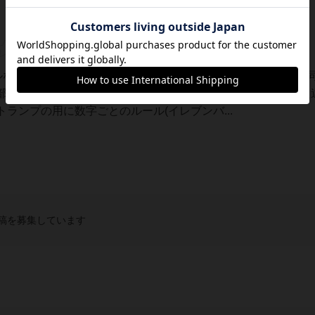
ールなので誰でもすぐに遊べる。弱いカードほど枚数があるので
部出し切らないという戦略もあり、トランプでやるのとはまた
ランプの用に数字ごとのルール(イレブンバ...
稿を募集しています