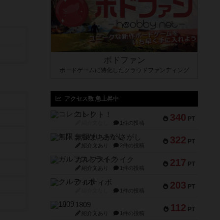
ボドファン
ボードゲームに特化したクラウドファンディング
アクセス数 急上昇中
コレクト！
340
PT
紹介文なし
1件の投稿
無限まちがいさがし
322
PT
紹介文あり
2件の投稿
ガルフストライク
217
PT
紹介文あり
1件の投稿
クルティボ
203
PT
紹介文なし
1件の投稿
1809
112
PT
紹介文あり
1件の投稿