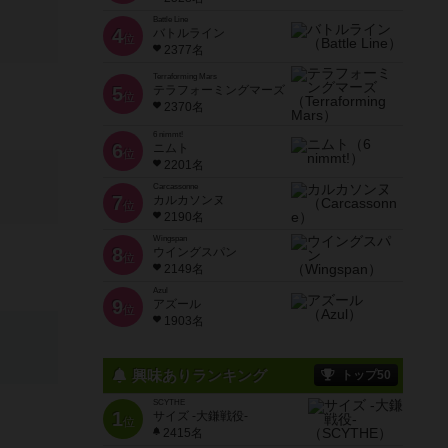
Battle Line
4
バトルライン
位
2377名
Terraforming Mars
5
テラフォーミングマーズ
位
2370名
6 nimmt!
6
ニムト
位
2201名
Carcassonne
7
カルカソンヌ
位
2190名
Wingspan
8
ウイングスパン
位
2149名
Azul
9
アズール
位
1903名
興味ありランキング
トップ50
SCYTHE
1
サイズ -大鎌戦役-
位
2415名