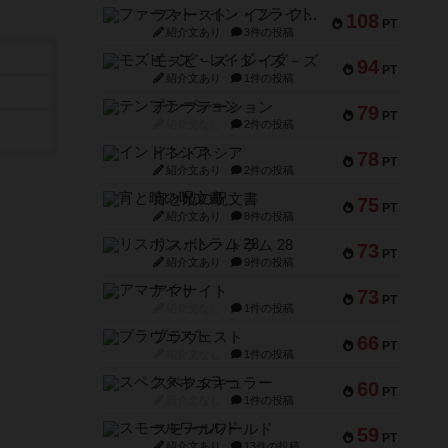
ファースト・イン・フライト
108
PT
紹介文あり
3件の投稿
モズビ－ズ・レイダ－ズ
94
PT
紹介文あり
1件の投稿
テンプテーション
79
PT
紹介文なし
2件の投稿
インドネシア
78
PT
紹介文あり
2件の投稿
宵と暁の呪文書
75
PT
紹介文あり
8件の投稿
リスボン・トラム 28
73
PT
紹介文あり
9件の投稿
アマナイト
73
PT
紹介文なし
1件の投稿
ブラヴェスト
66
PT
紹介文なし
1件の投稿
スペクタキュラー
60
PT
紹介文なし
1件の投稿
スモールワールド
59
PT
紹介文あり
13件の投稿