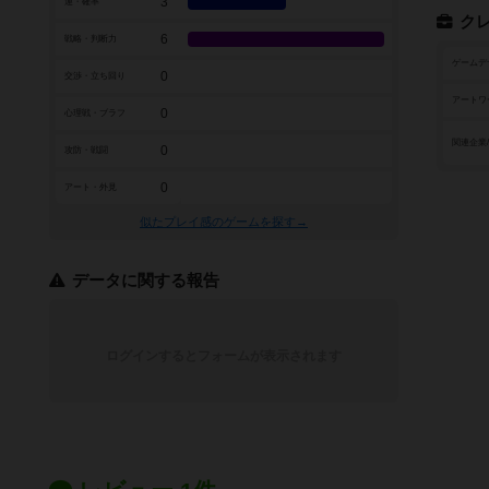
3
運・確率
ク
6
戦略・判断力
ゲームデ
0
交渉・立ち回り
アートワ
0
心理戦・ブラフ
関連企業
0
攻防・戦闘
0
アート・外見
似たプレイ感のゲームを探す→
データに関する報告
ログインするとフォームが表示されます