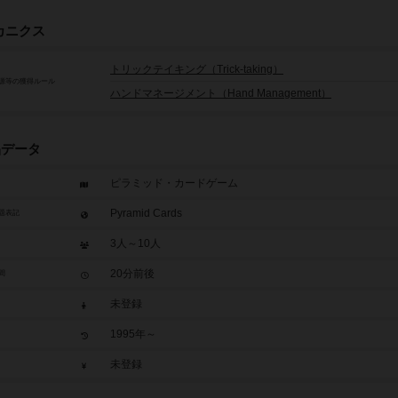
カニクス
トリックテイキング（Trick-taking）
源等の獲得ルール
ハンドマネージメント（Hand Management）
品データ
ピラミッド・カードゲーム
Pyramid Cards
題表記
3人～10人
20分前後
間
未登録
1995年～
未登録