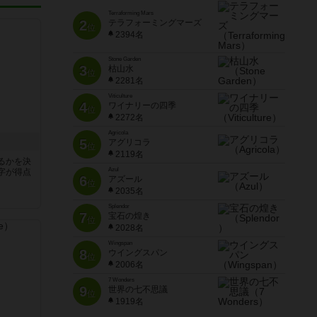
Terraforming Mars
2
テラフォーミングマーズ
位
2394名
Stone Garden
3
枯山水
位
2281名
Viticulture
4
ワイナリーの四季
位
2272名
Agricola
5
アグリコラ
位
2119名
るかを決
Azul
字が得点
6
アズール
位
2035名
Splendor
7
宝石の煌き
位
2028名
Wingspan
8
ウイングスパン
位
2006名
7 Wonders
9
世界の七不思議
位
1919名