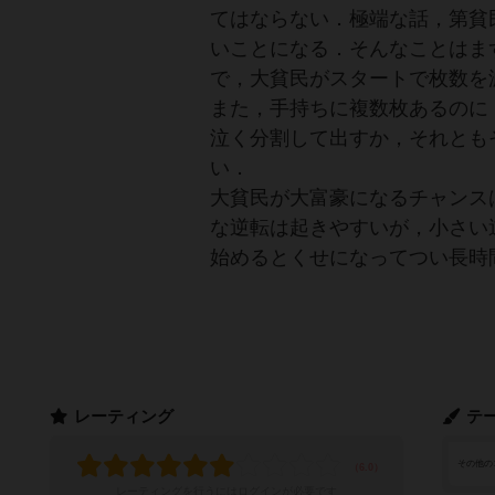
てはならない．極端な話，第貧
いことになる．そんなことはま
で，大貧民がスタートで枚数を
また，手持ちに複数枚あるのに
泣く分割して出すか，それとも
い．
大貧民が大富豪になるチャンス
な逆転は起きやすいが，小さい
始めるとくせになってつい長時
レーティング
テ
その他の
レーティングを行うには
ログイン
が必要です