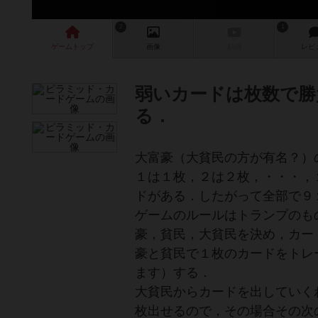
2
1
ゲーム
トップ
画像
動画
レビ
弱いカードは枚数で勝
る．
大富豪（大貧民の方が有名？）
１は１枚，２は２枚，・・・，
ドがある．したがって全部で９
ゲームのルールはトランプのも
豪，貧民，大貧民を決め，カー
豪と貧民で１枚のカードをトレ
ます）する．
大貧民からカードを出していく
枚出せるので，その場合その次