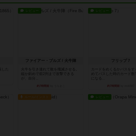
レビュー
レビュー
ファイアー・ブルズ / 火牛陣
フリップ７
出版した
火牛を引き連れて敵を殲滅させる。
カードをめくるかパスをす
縦か斜めで前2列まで攻撃できる
めてパスした時のカード数
が、自分...
になる...
約7時間前
by うらまこ
約7時間前
by mob567
ルール/インスト
レビュー