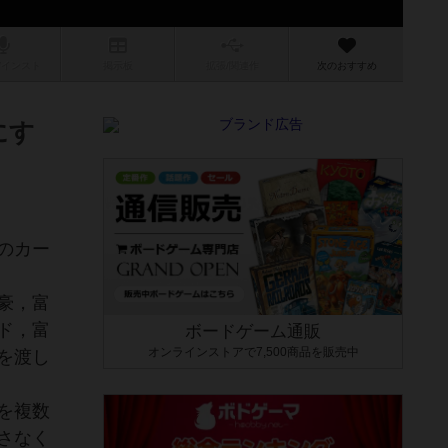
/インスト
掲示板
拡張/関連
作
次のおすすめ
にす
のカー
豪，富
ド，富
ボードゲーム通販
オンラインストアで7,500商品を販売中
を渡し
を複数
さなく