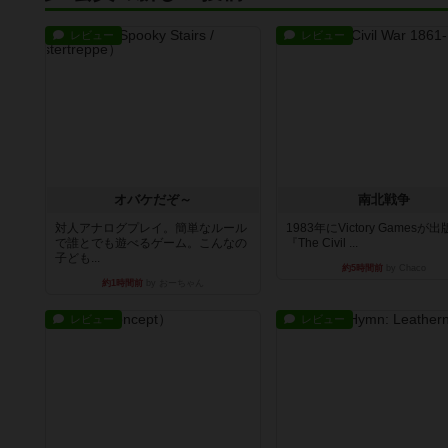
レビュー
レビュー
オバケだぞ～
南北戦争
対人アナログプレイ。簡単なルール
1983年にVictory Gamesが
で誰とでも遊べるゲーム。こんなの
『The Civil ...
子ども...
約5時間前
by Chaco
約1時間前
by おーちゃん
レビュー
レビュー