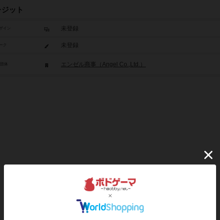
レジット
未登録
ザイン
未登録
ーク
エンゼル商事（Angel Co.,Ltd.）
/団体