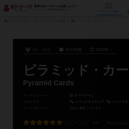
世界のボードゲームを楽しもう！
ボードゲーム専門の総合情報サイト
データベース
検
ボドゲーマTOP
ボードゲームの検索
ピラミッド・カードゲーム
3人～10人
20分前後
1995年～
ピラミッド・カー
Pyramid Cards
テーマ/フレーバー
：
カードゲーム
メカニクス
：
トリックテイキング
ハンドマネ
ゲームデザイナー
：
登録を募集しています
レーティング