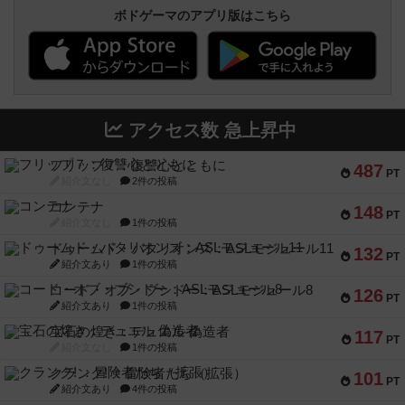
ボドゲーマのアプリ版はこちら
アクセス数 急上昇中
フリップ７：復讐心とともに
487
PT
紹介文なし
2件の投稿
コンテナ
148
PT
紹介文なし
1件の投稿
ドゥームド・バタリオンズ：ASLモジュール11
132
PT
紹介文あり
1件の投稿
コード・オブ・ブシドー：ASLモジュール8
126
PT
紹介文あり
1件の投稿
宝石の煌き：デュエル 偽造者
117
PT
紹介文なし
1件の投稿
クランク! ：冒険者たち（拡張）
101
PT
紹介文あり
4件の投稿