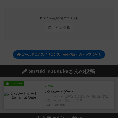
ログイン/会員登録でコメント
ログインする
ゴールドエクスペリエンス～黄金体験～のトップに戻る
Suzuki Yuusukeさんの投稿
レビュー
充実
バハムートゲート
コンポーネントが可愛くて遊んでいる盤面も美し
いゲームため、割とジャケ買...
8年以上前
の投稿