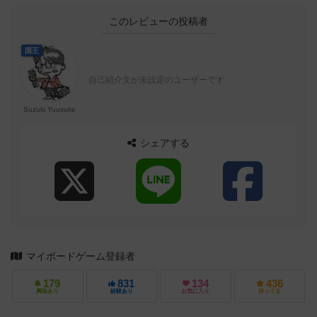
このレビューの投稿者
国王
自己紹介文が未設定のユーザーです
Suzuki Yuusuke
シェアする
マイボードゲーム登録者
179
831
134
436
興味あり
経験あり
お気に入り
持ってる