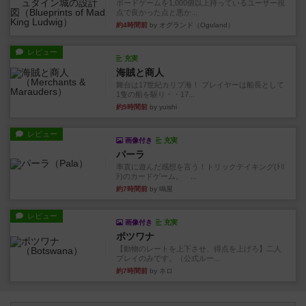
ボードゲームを1,000個以上持っているユーザー視
点で良かった点と悪か...
約4時間前
by オグランド（Oguland）
レビュー
充実
海賊と商人
舞台は17世紀カリブ海！ プレイヤーは船長として
1隻の船を駆り・・17...
約5時間前
by yuishi
レビュー
画像付き
充実
パーラ
率直に遊んだ感想を言う！トリックテイキング(ﾄﾘ
ﾃ)のカードゲーム。 ...
約7時間前
by 鳴屋
レビュー
画像付き
充実
ボツワナ
【動物のレートを上下させ、得点を上げろ】二人
プレイのみです。（公式ルー...
約7時間前
by ネロ