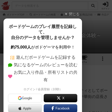
ログイン
閉じる
ボドゲーマTOP
ボードゲームの検索
黄金体験の通販/商品詳細
作品デー
ボードゲームのプレイ履歴を記録し
て、
ゴールドエクスペリエンス～黄金体験～
自分のデータを管理しませんか？
Suzuki Yuusukeさんのレビュー
約75,000人
がボドゲーマを利用中！
遊んだボードゲームを記録する
4
1
13
108
トップ
画像
動画
レビュー
カフェ
気になるゲームのレビューを読む
お気に入り作品・所有リストの共
187名
1名
0
8年弱前
有
ログイン / 会員登録（10秒）
所属組織で利用する自己開示のアクティビティとしてボー
ドゲームを物色しているときに、リゴレ@中華街の店長さ
Google
X
んからお勧めいただきました。
Apple
Facebook