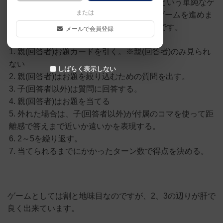
解答者が札を当てるまでのターン数を競うという単純なゲ
または
ームで、親(回答者)と1～5名の子に別れてゲームを進めま
す。ゲームの手番としては下記に示す通りです。
メールで会員登録
親(回答者)お題カードを引く。※親(回答者)のみ見られ
ない
しばらく表示しない
親(回答者)はお題を絞り込むための質問を出す。
子(回答者以外)は質問に回答する。
親(回答者)はお題を当てる
外れた場合は、子(回答者以外)が付属のコマを使って距
離感で答えまで近いか遠いかを表現する。
2～5を繰り返す。
当てられるまでにかかったターン数で得点を決める。
ゲームとしては割と地味目なのですが、2、3の辺りが肝で
良く出来ています。