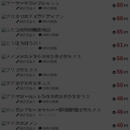
マーケットフレッシュ
80
PT
紹介文あり
1件の投稿
クロス・オブ・アイアン
68
PT
紹介文あり
3件の投稿
ふたつの街の物語
65
PT
紹介文あり
18件の投稿
とうほうの！
61
PT
紹介文なし
1件の投稿
メメントオンラインタクティクス
58
PT
紹介文あり
4件の投稿
ブリックス
56
PT
紹介文あり
4件の投稿
ダグエイトチェス
50
PT
紹介文あり
11件の投稿
アズール：シントラのステンドグラス
48
PT
紹介文あり
18件の投稿
ロシアン・キャンペーン：第5版デラックス
46
PT
紹介文あり
0件の投稿
マスクメン
40
PT
紹介文あり
16件の投稿