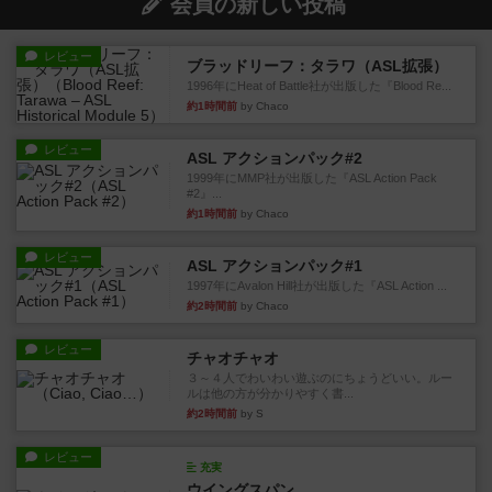
会員の新しい投稿
レビュー
ブラッドリーフ：タラワ（ASL拡張）
1996年にHeat of Battle社が出版した『Blood Re...
約1時間前
by Chaco
レビュー
ASL アクションパック#2
1999年にMMP社が出版した『ASL Action Pack
#2』...
約1時間前
by Chaco
レビュー
ASL アクションパック#1
1997年にAvalon Hill社が出版した『ASL Action ...
約2時間前
by Chaco
レビュー
チャオチャオ
３～４人でわいわい遊ぶのにちょうどいい。ルー
ルは他の方が分かりやすく書...
約2時間前
by S
レビュー
充実
ウイングスパン