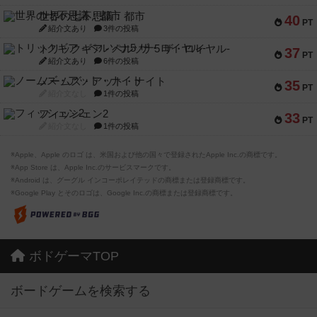
世界の七不思議：都市
40
PT
紹介文あり
3件の投稿
トリックギア - ペルソナ5 ザ・ロイヤル-
37
PT
紹介文あり
6件の投稿
ノームズ・アット・ナイト
35
PT
紹介文なし
1件の投稿
フィッシェン2
33
PT
紹介文なし
1件の投稿
※Apple、Apple のロゴ は、米国および他の国々で登録されたApple Inc.の商標です。
※App Store は、Apple Inc.のサービスマークです。
※Android は、グーグル インコーポレイテッドの商標または登録商標です。
※Google Play とそのロゴは、Google Inc.の商標または登録商標です。
ボドゲーマTOP
ボードゲームを検索する