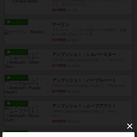
お気に入りのplayte製です。オラパスペースから
やり、気に入りました...
約6時間前
by くみ
レビュー
マーリン
４人プレイ。インスト1時間プレイ2時間半。結構
ダイス運と手札のカード運...
約7時間前
by oliber
レビュー
アンブッシュ！：シルバースター
1987年にVictory Gamesが出版した『Silver Sta...
約7時間前
by Chaco
レビュー
アンブッシュ！：パープルハート
1985年にVictory Gamesが出版した『Purple Hea...
約7時間前
by Chaco
レビュー
アンブッシュ！：ムーブアウト！
1984年にVictory Gamesが出版した『Move
Out！』...
約8時間前
by Chaco
レビュー
スカルキング