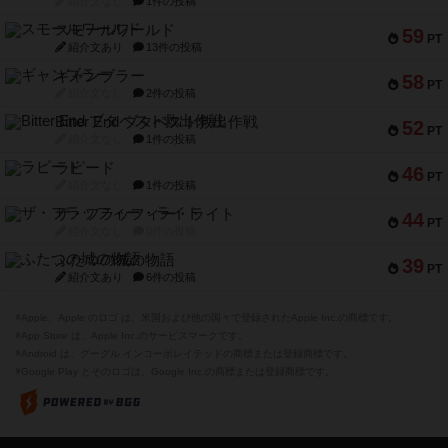
紹介文なし
1件の投稿
スモールワールド
59
PT
紹介文あり
13件の投稿
ギャンブラー
58
PT
紹介文なし
2件の投稿
Bitter End ブタペスト救出作戦
52
PT
紹介文なし
1件の投稿
ラピード
46
PT
紹介文なし
1件の投稿
ザ・フラッフィー・ライト
44
PT
紹介文なし
0件の投稿
ふたつの城の物語
39
PT
紹介文あり
6件の投稿
※Apple、Apple のロゴ は、米国および他の国々で登録されたApple Inc.の商標です。
※App Store は、Apple Inc.のサービスマークです。
※Android は、グーグル インコーポレイテッドの商標または登録商標です。
※Google Play とそのロゴは、Google Inc.の商標または登録商標です。