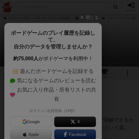
ログイン
閉じる
ボドゲーマTOP
ボードゲームの検索
フラックス
フラックス v5.0の通販
ボードゲームのプレイ履歴を記録し
て、
フラックス V5.0
自分のデータを管理しませんか？
タイヤマンさんのレビュー
約75,000人
がボドゲーマを利用中！
遊んだボードゲームを記録する
2
3
17
トップ
画像
動画
レビュー
カフェ
気になるゲームのレビューを読む
お気に入り作品・所有リストの共
111名
1名
0
約3年前
有
ログイン / 会員登録（10秒）
まず初期ルールが単純明快でインストが楽。
そこから先はテキストをどれだけ読み込んで理解できるか
Google
X
と、ゴールの要件をどれだけ早く満たせるかという運。
Apple
Facebook