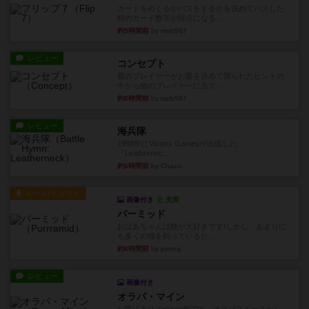
カードをめくるかパスをするかを決めてパスした
時のカード数字が得点になる...
約5時間前
by mob567
レビュー
コンセプト
親のプレイヤーがお題を決めて限られたヒントの
中から他のプレイヤーに当て...
約6時間前
by mob567
レビュー
海兵隊
1988年にVictory Gamesが出版した
『Leathernec...
約6時間前
by Chaco
ルール/インスト
画像付き
充実
パーミッド
おばあちゃんは猫が大好きです!しかし、あまりに
も多くの猫を飼っているた...
約6時間前
by jurong
レビュー
画像付き
オラパ・マイン