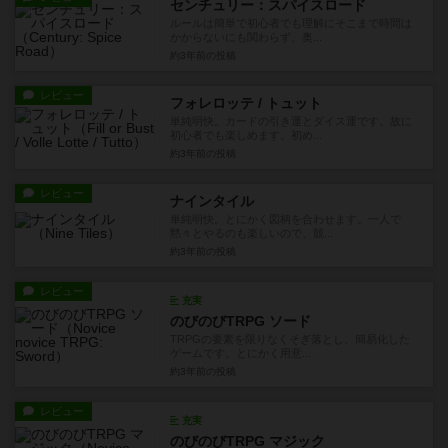
センチュリー：スパイスロード
ルールは簡単で初心者でも理解にそこまで時間は
かからないにも関わらず、奥...
約3年前
の投稿
レビュー
フォレロッテ / トュット
単純明快。カードの引き運とダイス運です。故に
初心者でも楽しめます。初め...
約3年前
の投稿
レビュー
ナインタイル
単純明快。とにかく図柄を合わせます。一人で
黙々とやるのも楽しいので、競...
約3年前
の投稿
レビュー
充実
のびのびTRPG ソード
TRPGの要素を限りなくそぎ落とし、簡易化した
ゲームです。とにかく用意...
約3年前
の投稿
レビュー
充実
のびのびTRPG マジック