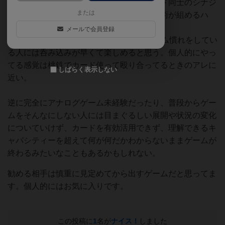
戦略が組めるようなものではないが、カード同士のシナジ
または
ーもあり、手札次第では小手先で即興の戦術が組めるハ
ズ。そういったあたりがまさしく運ゲー。
メールで会員登録
アナログゲーム未経験でも、TCG等のゲーム慣れをしてい
る人には呑み込みが早くて楽しめると思う。個人的にやっ
てる感覚は桃鉄でカード使って殴り合ってるときのアレに
しばらく表示しない
近い。
逆に完全にアナログゲーム未経験だったり、普段からゲー
ムをそんなにしない人には目まぐるしい展開や状況の変化
についていけず、カードを有効活用できず、理解できるキ
ャパシティーを超えて何が何だかわからないままゲームが
終わるみたいなこともあるかもしれない。
勧める相手は慎重に見定めてから出すゲームだと思ってま
す。個人的にはお気に入りです。
この投稿に
1
名が
ナイス！
しました