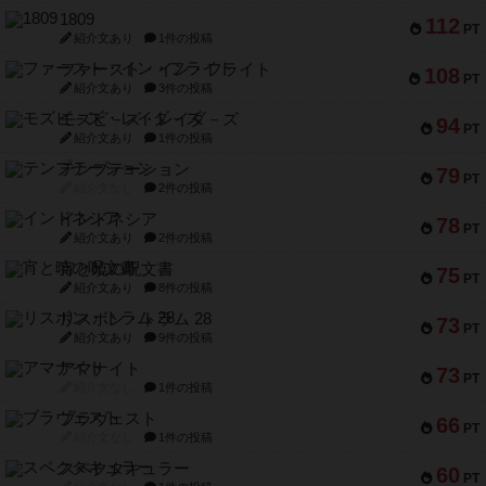
1809
112
PT
紹介文あり
1件の投稿
ファースト・イン・フライト
108
PT
紹介文あり
3件の投稿
モズビ－ズ・レイダ－ズ
94
PT
紹介文あり
1件の投稿
テンプテーション
79
PT
紹介文なし
2件の投稿
インドネシア
78
PT
紹介文あり
2件の投稿
宵と暁の呪文書
75
PT
紹介文あり
8件の投稿
リスボン・トラム 28
73
PT
紹介文あり
9件の投稿
アマナイト
73
PT
紹介文なし
1件の投稿
ブラヴェスト
66
PT
紹介文なし
1件の投稿
スペクタキュラー
60
PT