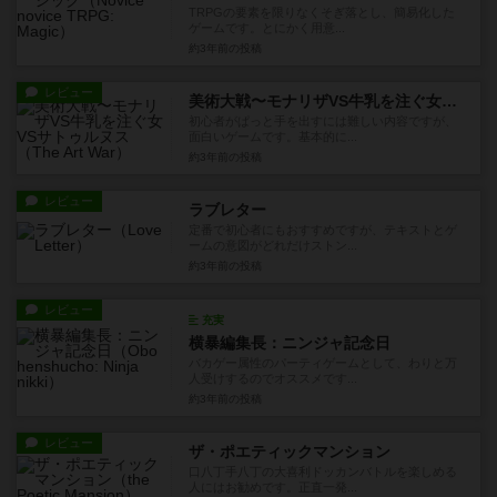
TRPGの要素を限りなくそぎ落とし、簡易化した
ゲームです。とにかく用意...
約3年前
の投稿
レビュー
美術大戦〜モナリザVS牛乳を注ぐ女VSサトゥルヌス
初心者がぱっと手を出すには難しい内容ですが、
面白いゲームです。基本的に...
約3年前
の投稿
レビュー
ラブレター
定番で初心者にもおすすめですが、テキストとゲ
ームの意図がどれだけストン...
約3年前
の投稿
レビュー
充実
横暴編集長：ニンジャ記念日
バカゲー属性のパーティゲームとして、わりと万
人受けするのでオススメです...
約3年前
の投稿
レビュー
ザ・ポエティックマンション
口八丁手八丁の大喜利ドッカンバトルを楽しめる
人にはお勧めです。正直一発...