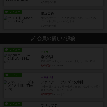
約3年前
の投稿
レビュー
街コロ通
今作ではサマリーが人数分追加されているため、
インストが楽というのは非常...
約3年前
の投稿
会員の新しい投稿
レビュー
充実
南北戦争
1983年にVictory Gamesが出版した『The Civil ...
約3時間前
by Chaco
レビュー
画像付き
ファイアー・ブルズ / 火牛陣
火牛を引き連れて敵を殲滅させる。縦か斜めで前2
列まで攻撃できるが、自分...
約5時間前
by うらまこ
レビュー
フリップ７