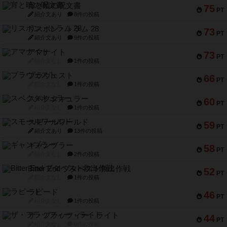
宵と暁の呪文書
75
PT
紹介文あり
8件の投稿
リスボン・トラム 28
73
PT
紹介文あり
9件の投稿
アマナイト
73
PT
紹介文なし
1件の投稿
ブラヴェスト
66
PT
紹介文なし
1件の投稿
スペクタキュラー
60
PT
紹介文なし
1件の投稿
スモールワールド
59
PT
紹介文あり
13件の投稿
ギャンブラー
58
PT
紹介文なし
2件の投稿
Bitter End ブタペスト救出作戦
52
PT
紹介文なし
1件の投稿
ラピード
46
PT
紹介文なし
1件の投稿
ザ・フラッフィー・ライト
44
PT
紹介文なし
0件の投稿