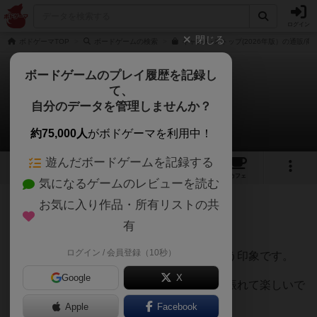
ログイン
閉じる
ボドゲーマTOP
ボードゲームの検索
キャント･ストップ(2026年版）の通販/商
ボードゲームのプレイ履歴を記録し
て、
キャントストップ
自分のデータを管理しませんか？
オレンジさんのレビュー
約75,000人
がボドゲーマを利用中！
遊んだボードゲームを記録する
20
3
38
236
トップ
画像
動画
レビュー
カフェ
気になるゲームのレビューを読む
お気に入り作品・所有リストの共
127名
0名
0
約6年前
有
ログイン / 会員登録（10秒）
対戦ゲームというよりパーティゲームという印象です。
Google
X
サイコロを振るのが好きなので、たくさん振れて楽しいで
す。
Apple
Facebook