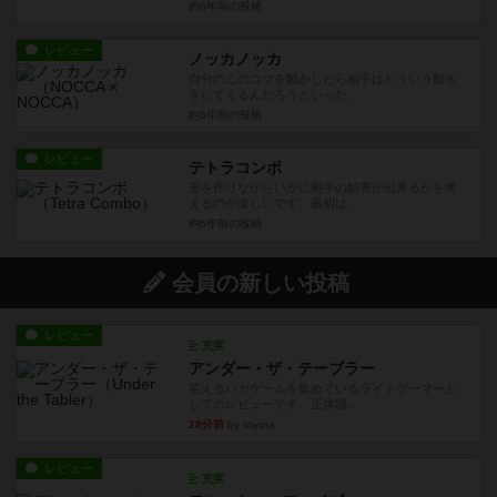
約6年前
の投稿
レビュー
ノッカノッカ
自分のこのコマを動かしたら相手はどういう動き
をしてくるんだろうといった...
約6年前
の投稿
レビュー
テトラコンボ
形を作りながらいかに相手の妨害が出来るかを考
えるのが楽しいです。最初は...
約6年前
の投稿
会員の新しい投稿
レビュー
充実
アンダー・ザ・テーブラー
笑えるバカゲームを集めているライトゲーマーと
してのレビューです。正体隠...
28分前
by toyota
レビュー
充実