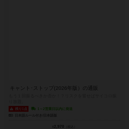
キャント･ストップ(2026年版）の通販
もう１回振るべきか否か！？リスクを冒せばサイコロ振
り放題。
残り1点
1～2営業日以内に発送
日本語ルール付き/日本語版
2,970
¥
（税込）