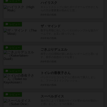
レビュー
ハイリスク
キャントストップに似たボードゲームですがこち
らの方が運要素が高めだと思...
約6年前
の投稿
レビュー
ザ・マインド
数字を昇順に出していくだけのシンプルな協力ゲ
ームです。お互い持っている...
約6年前
の投稿
レビュー
ごきぶりデュエル
相手との心理戦が楽しめるいいゲームだと思いま
す。相手の顔色やコマを置く...
約6年前
の投稿
レビュー
トイレの香夜子さん
パッケージとコンセプトに惹かれて購入しまし
た。ファーストインプレッショ...
約6年前
の投稿
レビュー
スーベルダイス
進め方によって盤面のサイズが変わるのが面白い
と思いました。１つの見落と...