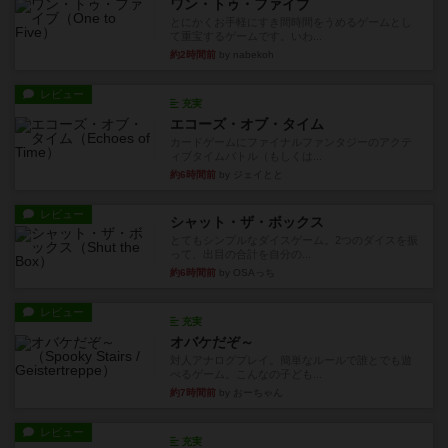
ワン・トゥ・ファイブ
とにかくお手軽にすき間時間をうめるゲームとし
て重宝するゲームです。いわ...
約2時間前
by nabekoh
レビュー
充実
エコーズ・オブ・タイム
カードゲームにファイナルファンタジーのアクテ
ィブタイムバトル（もしくは...
約6時間前
by ジェイとと
レビュー
シャット・ザ・ボックス
とてもシンプルなダイスゲーム。2つのダイスを振
って、出目の合計を自分の...
約6時間前
by OSAっち
レビュー
充実
オバケだぞ～
対人アナログプレイ。簡単なルールで誰とでも遊
べるゲーム。こんなの子ども...
約7時間前
by おーちゃん
レビュー
充実