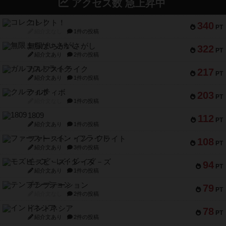
アクセス数 急上昇中
コレクト！
340
PT
紹介文なし
1件の投稿
無限まちがいさがし
322
PT
紹介文あり
2件の投稿
ガルフストライク
217
PT
紹介文あり
1件の投稿
クルティボ
203
PT
紹介文なし
1件の投稿
1809
112
PT
紹介文あり
1件の投稿
ファースト・イン・フライト
108
PT
紹介文あり
3件の投稿
モズビ－ズ・レイダ－ズ
94
PT
紹介文あり
1件の投稿
テンプテーション
79
PT
紹介文なし
2件の投稿
インドネシア
78
PT
紹介文あり
2件の投稿