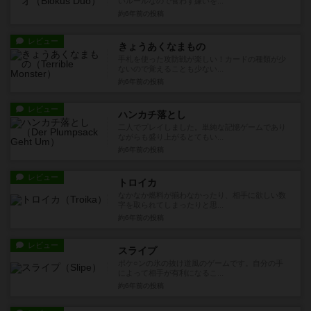
いルールなので食わず嫌いを...
約6年前
の投稿
レビュー
きょうあくなまもの
手札を使った攻防戦が楽しい！カードの種類が少
ないので覚えることも少ない...
約6年前
の投稿
レビュー
ハンカチ落とし
二人でプレイしました。単純な記憶ゲームであり
ながらも盛り上がるとてもい...
約6年前
の投稿
レビュー
トロイカ
なかなか燃料が揃わなかったり、相手に欲しい数
字を取られてしまったりと思...
約6年前
の投稿
レビュー
スライプ
ポケ○ンの氷の抜け道風のゲームです。自分の手
によって相手が有利になるこ...
約6年前
の投稿