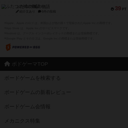
ふたつの城の物語
39
PT
紹介文あり
6件の投稿
※Apple、Apple のロゴ は、米国および他の国々で登録されたApple Inc.の商標です。
※App Store は、Apple Inc.のサービスマークです。
※Android は、グーグル インコーポレイテッドの商標または登録商標です。
※Google Play とそのロゴは、Google Inc.の商標または登録商標です。
ボドゲーマTOP
ボードゲームを検索する
ボードゲームの新着レビュー
ボードゲーム会情報
メカニクス特集