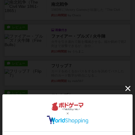
南北戦争
1983年にVictory Gamesが出版した『The Civil ...
約11時間前
by Chaco
レビュー
画像付き
ファイアー・ブルズ / 火牛陣
火牛を引き連れて敵を殲滅させる。縦か斜めで前2
列まで攻撃できるが、自分...
約13時間前
by うらまこ
レビュー
フリップ７
カードをめくるかパスをするかを決めてパスした
時のカード数字が得点になる...
約13時間前
by mob567
レビュー
コンセプト
親のプレイヤーがお題を決めて限られたヒントの
中から他のプレイヤーに当て...
約13時間前
by mob567
レビュー
海兵隊
1988年にVictory Gamesが出版した
『Leathernec...