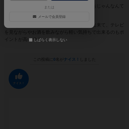
リードしてたのに止め時が分からなくなりおじゃんなんて
または
こともあります。
メールで会員登録
サイコロを降るだけなのでながらプレイも出来て、テレビ
を見ながらやお酒を飲みながら軽い気持ちで出来るのもポ
イントが高いです。
しばらく表示しない
この投稿に
0
名が
ナイス！
しました
ナイス！