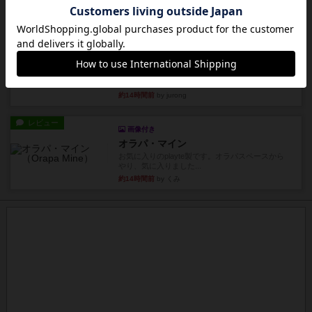
約14時間前
by Chaco
ルール/インスト
画像付き
充実
パーミッド
おばあちゃんは猫が大好きです!しかし、あまりに
も多くの猫を飼っているた...
約14時間前
by jurong
レビュー
画像付き
オラパ・マイン
お気に入りのplayte製です。オラパスペースから
やり、気に入りました...
約14時間前
by くみ