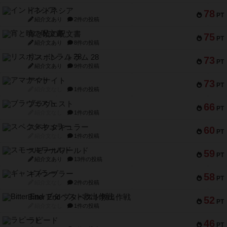
インドネシア
78
PT
紹介文あり
2件の投稿
宵と暁の呪文書
75
PT
紹介文あり
8件の投稿
リスボン・トラム 28
73
PT
紹介文あり
9件の投稿
アマナイト
73
PT
紹介文なし
1件の投稿
ブラヴェスト
66
PT
紹介文なし
1件の投稿
スペクタキュラー
60
PT
紹介文なし
1件の投稿
スモールワールド
59
PT
紹介文あり
13件の投稿
ギャンブラー
58
PT
紹介文なし
2件の投稿
Bitter End ブタペスト救出作戦
52
PT
紹介文なし
1件の投稿
ラピード
46
PT