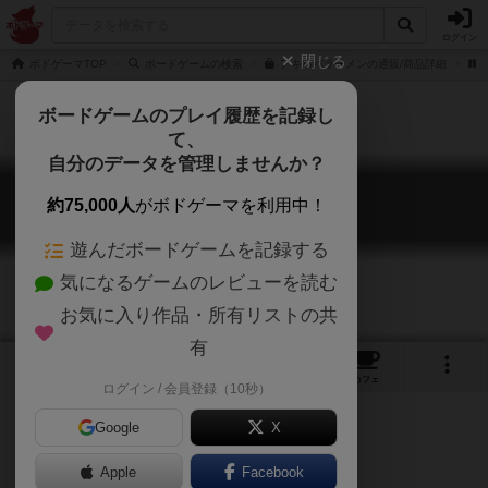
ログイン
閉じる
ボドゲーマTOP
ボードゲームの検索
アキハバラーメンの通販/商品詳細
ボードゲームのプレイ履歴を記録し
て、
自分のデータを管理しませんか？
アキハバラーメン
約75,000人
がボドゲーマを利用中！
Akihabaramen
遊んだボードゲームを記録する
気になるゲームのレビューを読む
お気に入り作品・所有リストの共
有
8
1
2
14
トップ
画像
動画
レビュー
カフェ
ログイン / 会員登録（10秒）
Google
X
Apple
Facebook