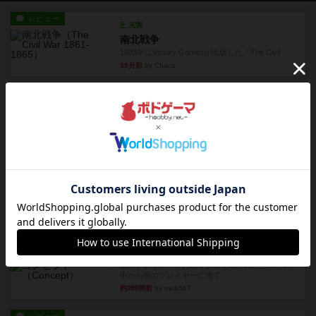
レビュー
充実
南北戦争
1983年にVictory Gamesが出版した『The Civil ...
39分前
by Chaco
レビュー
画像付き
ファイアー・ブルズ / 火牛陣
火牛を引き連れて敵を殲滅させる。縦か斜めで前2
列まで攻撃できるが、自分...
約3時間前
by うらまこ
レビュー
フリップ７
カードをめくるかパスをするかを決めてパスした
時のカード数字が得点になる...
約3時間前
by mob567
レビュー
コンセプト
親のプレイヤーがお題を決めて限られたヒントの
中から他のプレイヤーに当て...
約3時間前
by mob567