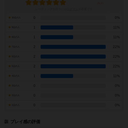
レーティングを行うには
ログイン
が必要です
0
0%
10点の人
1
11%
9点の人
1
11%
8点の人
2
22%
7点の人
2
22%
6点の人
2
22%
5点の人
1
11%
4点の人
0
0%
3点の人
0
0%
2点の人
0
0%
1点の人
プレイ感の評価