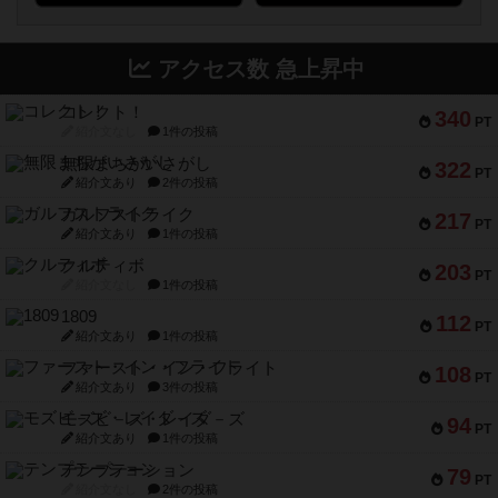
アクセス数 急上昇中
コレクト！
340
PT
紹介文なし
1件の投稿
無限まちがいさがし
322
PT
紹介文あり
2件の投稿
ガルフストライク
217
PT
紹介文あり
1件の投稿
クルティボ
203
PT
紹介文なし
1件の投稿
1809
112
PT
紹介文あり
1件の投稿
ファースト・イン・フライト
108
PT
紹介文あり
3件の投稿
モズビ－ズ・レイダ－ズ
94
PT
紹介文あり
1件の投稿
テンプテーション
79
PT
紹介文なし
2件の投稿