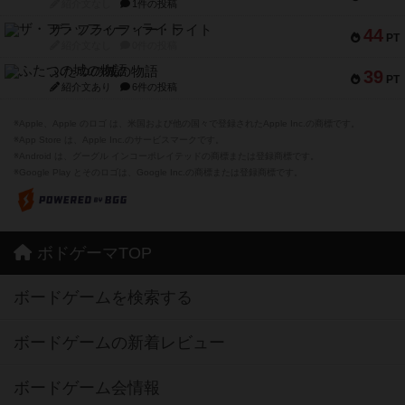
紹介文なし
1件の投稿
ザ・フラッフィー・ライト
44
PT
紹介文なし
0件の投稿
ふたつの城の物語
39
PT
紹介文あり
6件の投稿
※Apple、Apple のロゴ は、米国および他の国々で登録されたApple Inc.の商標です。
※App Store は、Apple Inc.のサービスマークです。
※Android は、グーグル インコーポレイテッドの商標または登録商標です。
※Google Play とそのロゴは、Google Inc.の商標または登録商標です。
ボドゲーマTOP
ボードゲームを検索する
ボードゲームの新着レビュー
ボードゲーム会情報