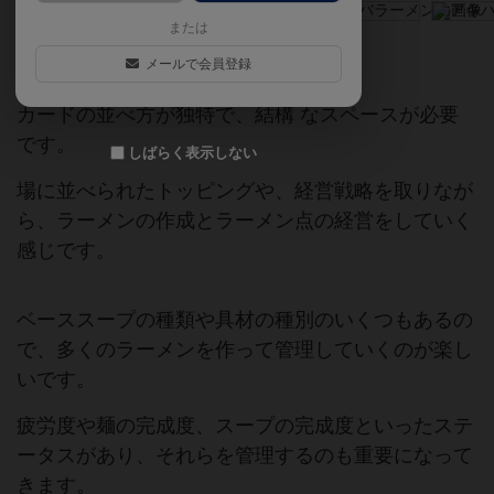
または
ゲームマーケット2018秋（東京）
メールで会員登録
カードの並べ方が独特で、結構 なスペースが必要
です。
しばらく表示しない
場に並べられたトッピングや、経営戦略を取りなが
ら、ラーメンの作成とラーメン点の経営をしていく
感じです。
ベーススープの種類や具材の種別のいくつもあるの
で、多くのラーメンを作って管理していくのが楽し
いです。
疲労度や麺の完成度、スープの完成度といったステ
ータスがあり、それらを管理するのも重要になって
きます。