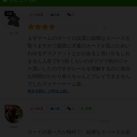
レビュー 2件
大臣
148名
0名
0
まいす
まずゲームのボードの設置に結構なスペースを
取りますかつ盤面に大量のカードが並ぶためい
わゆるデスクマットとかがあると良いかもしれ
ません人生で5つ目くらいのボドゲで初のジャ
ケ買いしたのですがルールを理解するのに相当
な時間がかかり余りちゃんとプレイできません
でしたマイナーゲーム故...
続きを読む（2年以上前）
勇者
326名
3名
0
充実
taashi
カードの並べ方が独特で、結構なスペースが必