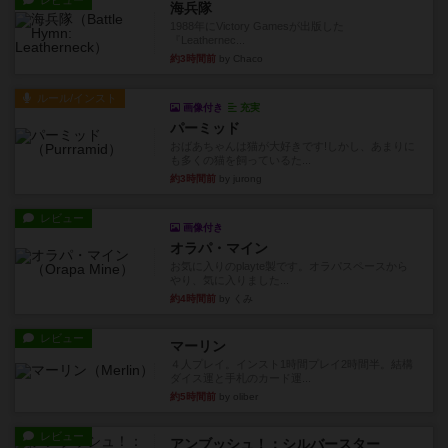
レビュー
海兵隊
1988年にVictory Gamesが出版した
『Leathernec...
約3時間前
by Chaco
ルール/インスト
画像付き
充実
パーミッド
おばあちゃんは猫が大好きです!しかし、あまりに
も多くの猫を飼っているた...
約3時間前
by jurong
レビュー
画像付き
オラパ・マイン
お気に入りのplayte製です。オラパスペースから
やり、気に入りました...
約4時間前
by くみ
レビュー
マーリン
４人プレイ。インスト1時間プレイ2時間半。結構
ダイス運と手札のカード運...
約5時間前
by oliber
レビュー
アンブッシュ！：シルバースター