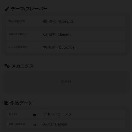
テーマ/フレーバー
現代（Present）
舞台の時代背景
日本（Japan）
地域や文化圏など
料理（Cooking）
ゲームの基本目的
メカニクス
未登録
作品データ
アキハバラーメン
タイトル
Akihabaramen
原題・英題表記