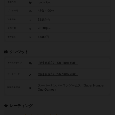
3人～4人
参加人数
45分～90分
プレイ時間
12歳から
対象年齢
2018年～
発売時期
4,000円
参考価格
クレジット
由利 真珠郎（Shinjuro Yuri）
ゲームデザイン
由利 真珠郎（Shinjuro Yuri）
アートワーク
スーパーナンバーワンゲームス（Super Number
関連企業/団体
One Games）
レーティング