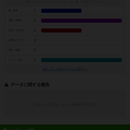
トグルスイッチを押すとプレイ感（
※
）の投票ができます
1
運・確率
2
戦略・判断力
1
交渉・立ち回り
0
心理戦・ブラフ
0
攻防・戦闘
2
アート・外見
似たプレイ感のゲームを探す→
データに関する報告
ログインするとフォームが表示されます