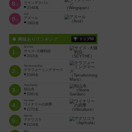
8
ウイングスパン
位
2148名
Azul
9
アズール
位
1902名
興味ありランキング
トップ50
SCYTHE
1
サイズ -大鎌戦役-
位
2415名
Terraforming Mars
2
テラフォーミングマーズ
位
2394名
Stone Garden
3
枯山水
位
2281名
Viticulture
4
ワイナリーの四季
位
2272名
Agricola
5
アグリコラ
位
2119名
Azul