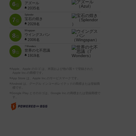
6
アズール
位
2035名
Splendor
7
宝石の煌き
位
2028名
Wingspan
8
ウイングスパン
位
2006名
7 Wonders
9
世界の七不思議
位
1919名
※Apple、Apple のロゴ は、米国および他の国々で登録された
Apple Inc.の商標です。
※App Store は、Apple Inc.のサービスマークです。
※Android は、グーグル インコーポレイテッドの商標または登録商
標です。
※Google Play とそのロゴは、Google Inc.の商標または登録商標で
す。