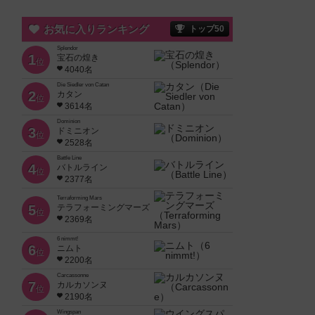
お気に入りランキング
トップ50
Splendor
1
宝石の煌き
位
4040名
Die Siedler von Catan
2
カタン
位
3614名
Dominion
3
ドミニオン
位
2528名
Battle Line
4
バトルライン
位
2377名
Terraforming Mars
5
テラフォーミングマーズ
位
2369名
6 nimmt!
6
ニムト
位
2200名
Carcassonne
7
カルカソンヌ
位
2190名
Wingspan