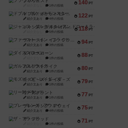
ブラヴェスト
140
PT
紹介文なし
1件の投稿
ドブル：ポケットモンスター
122
PT
紹介文あり
4件の投稿
ジャンヌ・ダルク-オルレアン ドロー＆ライト
118
PT
紹介文なし
5件の投稿
ファースト・イン・フライト
94
PT
紹介文あり
3件の投稿
ダイススローン
88
PT
紹介文なし
1件の投稿
ガルフストライク
80
PT
紹介文あり
1件の投稿
モズビ－ズ・レイダ－ズ
79
PT
紹介文あり
1件の投稿
リー対グラント
77
PT
紹介文あり
1件の投稿
ブレーキング・アウェイ
75
PT
紹介文あり
4件の投稿
ザ・フラッド
71
PT
紹介文なし
1件の投稿