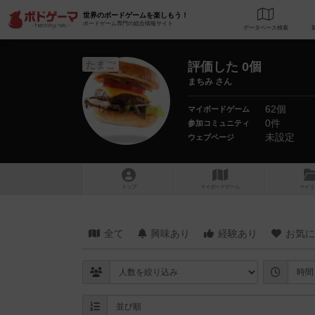
世界のボードゲームを楽しもう！
ボードゲーム専門の総合情報サイト
データベース
検
たまご
評価した 0個
まちみ さん
62個
マイボードゲーム
0件
参加コミュニティ
未設定
ウェブページ
トップ
マイボードゲーム
マイリ
全て
興味あり
経験あり
お気に