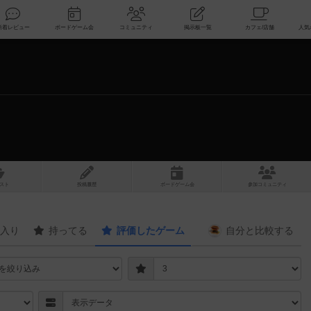
索
新着レビュー
ボードゲーム会
コミュニティ
掲示板一覧
スト
投稿履歴
ボ
ー
ドゲ
ーム
会
参加
コミュニティ
入り
持ってる
評価したゲーム
自分と
比較する