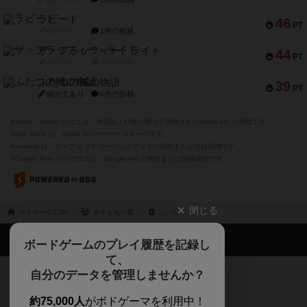
ラピード
46
PT
紹介文なし
1件の投稿
ザ・フラッフィー・ライト
44
PT
紹介文なし
0件の投稿
ふたつの城の物語
39
PT
紹介文あり
6件の投稿
※Apple、Apple のロゴ は、米国および他の国々で登録されたApple Inc.の商標です。
※App Store は、Apple Inc.のサービスマークです。
※Android は、グーグル インコーポレイテッドの商標または登録商標です。
※Google Play とそのロゴは、Google Inc.の商標または登録商標です。
閉じる
ボドゲーマTOP
ボドとも一覧
こいち
ボドゲーマTOP
ボードゲームのプレイ履歴を記録し
て、
ボードゲームを検索する
自分のデータを管理しませんか？
約75,000人
がボドゲーマを利用中！