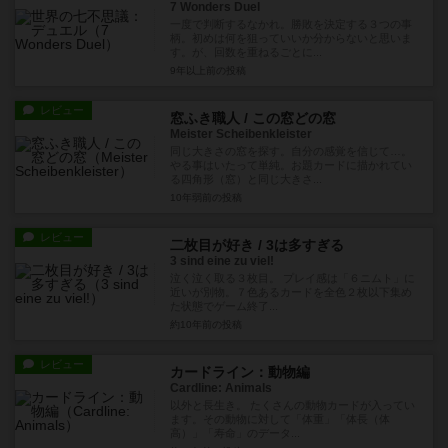
7 Wonders Duel
一度で判断するなかれ。勝敗を決定する３つの事
柄。初めは何を狙っていいか分からないと思いま
す。が、回数を重ねるごとに...
9年以上前
の投稿
レビュー
窓ふき職人 / この窓どの窓
Meister Scheibenkleister
同じ大きさの窓を探す。自分の感覚を信じて…。
やる事はいたって単純。お題カードに描かれてい
る四角形（窓）と同じ大きさ...
10年弱前
の投稿
レビュー
二枚目が好き / 3は多すぎる
3 sind eine zu viel!
泣く泣く取る３枚目。 プレイ感は「６ニムト」に
近いが別物。７色あるカードを全色２枚以下集め
た状態でゲーム終了...
約10年前
の投稿
レビュー
カードライン：動物編
Cardline: Animals
以外と長生き。 たくさんの動物カードが入ってい
ます。その動物に対して「体重」「体長（体
高）」「寿命」のデータ...