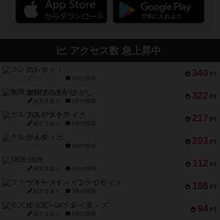
アクセス数 急上昇中
コレクト！
340
PT
紹介文なし
1件の投稿
無限まちがいさがし
322
PT
紹介文あり
2件の投稿
ガルフストライク
217
PT
紹介文あり
1件の投稿
クルティボ
203
PT
紹介文なし
1件の投稿
1809
112
PT
紹介文あり
1件の投稿
ファースト・イン・フライト
108
PT
紹介文あり
3件の投稿
モズビ－ズ・レイダ－ズ
94
PT
紹介文あり
1件の投稿