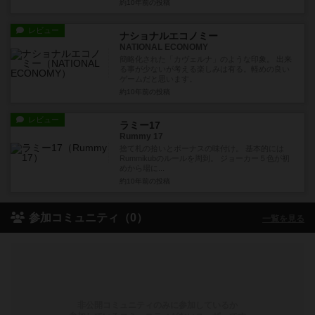
約10年前
の投稿
レビュー
ナショナルエコノミー
NATIONAL ECONOMY
簡略化された「カヴェルナ」のような印象。 出来
る事が少ないが考える楽しみは有る。軽めの良い
ゲームだと思います。
約10年前
の投稿
レビュー
ラミー17
Rummy 17
捨て札の拾いとボーナスの味付け。 基本的には
Rummikubのルールを周到。 ジョーカー５色が初
めから場に...
約10年前
の投稿
参加コミュニティ（0）
一覧を見る
非公開コミュニティのみに参加しているか