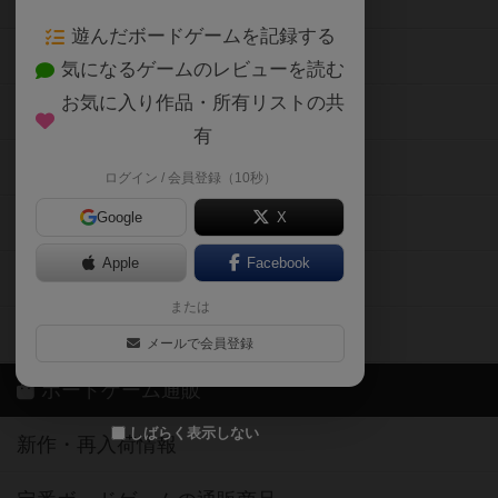
ボードゲームの新着レビュー
遊んだボードゲームを記録する
ボードゲーム会情報
気になるゲームのレビューを読む
お気に入り作品・所有リストの共
メカニクス特集
有
掲示板・トピックス
ログイン / 会員登録（10秒）
Google
X
ボドとも・会員一覧
Apple
Facebook
ボードゲーム業界コラム
または
ボドゲーマご利用案内
メールで会員登録
ボードゲーム通販
しばらく表示しない
新作・再入荷情報