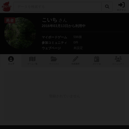
ログイン
こいち
さん
勇者
2016年03月13日から利用中
596個
マイボードゲーム
0件
参加コミュニティ
未設定
ウェブページ
トップ
ゲーム一覧
マイリスト
投稿履歴
ボ
ドゲ
会
コミュニティ
登録されていません