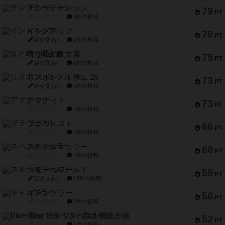
テンプテーション
79
PT
紹介文なし
2件の投稿
インドネシア
78
PT
紹介文あり
2件の投稿
宵と暁の呪文書
75
PT
紹介文あり
8件の投稿
リスボン・トラム 28
73
PT
紹介文あり
9件の投稿
アマナイト
73
PT
紹介文なし
1件の投稿
ブラヴェスト
66
PT
紹介文なし
1件の投稿
スペクタキュラー
60
PT
紹介文なし
1件の投稿
スモールワールド
59
PT
紹介文あり
13件の投稿
ギャンブラー
58
PT
紹介文なし
2件の投稿
Bitter End ブタペスト救出作戦
52
PT
紹介文なし
1件の投稿