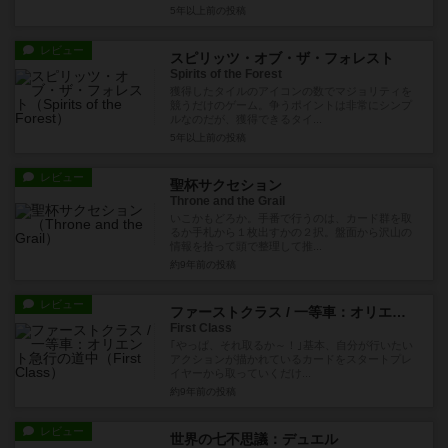
5年以上前
の投稿
レビュー
スピリッツ・オブ・ザ・フォレスト
Spirits of the Forest
獲得したタイルのアイコンの数でマジョリティを
競うだけのゲーム。争うポイントは非常にシンプ
ルなのだが、獲得できるタイ...
5年以上前
の投稿
レビュー
聖杯サクセション
Throne and the Grail
いこかもどろか。手番で行うのは、カード群を取
るか手札から１枚出すかの２択。盤面から沢山の
情報を拾って頭で整理して推...
約9年前
の投稿
レビュー
ファーストクラス / 一等車：オリエント急行の道中
First Class
｢やっぱ、それ取るか～！｣基本、自分が行いたい
アクションが描かれているカードをスタートプレ
イヤーから取っていくだけ...
約9年前
の投稿
レビュー
世界の七不思議：デュエル