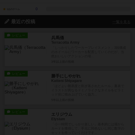
0
1点のゲーム
最近の投稿
一覧を見る
レビュー
兵馬俑
Terracotta Army
「しっかりしたワーカープレイスメント」3段構成
のホイールにワーカーを配置していくのだが、当
然おいしいアクションの場...
3年以上前
の投稿
レビュー
勝手にしやがれ
Katteni Shiyagare
「ほどよい難易度と削ぎ落されたルール」裏表で
イラストが異なるドミノライクなタイルをピラミ
ッド状に積み上げていく協力...
5年以上前
の投稿
レビュー
エリジウム
Elysium
「小一時間でしっかり楽しい」基本的には場から
カードを獲得して、手元に同色ないし同じ数字の
セットを作っていくだけです...