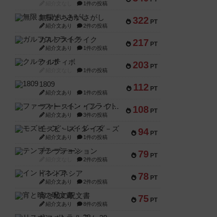
紹介文なし
1件の投稿
無限まちがいさがし
322
PT
紹介文あり
2件の投稿
ガルフストライク
217
PT
紹介文あり
1件の投稿
クルティボ
203
PT
紹介文なし
1件の投稿
1809
112
PT
紹介文あり
1件の投稿
ファースト・イン・フライト
108
PT
紹介文あり
3件の投稿
モズビ－ズ・レイダ－ズ
94
PT
紹介文あり
1件の投稿
テンプテーション
79
PT
紹介文なし
2件の投稿
インドネシア
78
PT
紹介文あり
2件の投稿
宵と暁の呪文書
75
PT
紹介文あり
8件の投稿