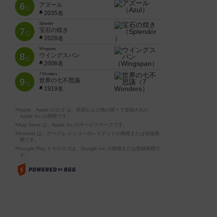
6
アズール
位
2035名
Splendor
7
宝石の煌き
位
2028名
Wingspan
8
ウイングスパン
位
2006名
7 Wonders
9
世界の七不思議
位
1919名
※Apple、Apple のロゴ は、米国および他の国々で登録された
Apple Inc.の商標です。
※App Store は、Apple Inc.のサービスマークです。
※Android は、グーグル インコーポレイテッドの商標または登録商
標です。
※Google Play とそのロゴは、Google Inc.の商標または登録商標で
す。