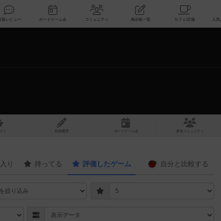
索
新着レビュー
ボードゲーム会
コミュニティ
掲示板一覧
スト
投稿履歴
ボ
ー
ドゲ
ーム
会
参加
コミュニティ
入り
持ってる
評価したゲーム
自分と
比較する