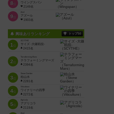
8
ウイングスパン
位
2149名
Azul
9
アズール
位
1903名
興味ありランキング
トップ50
SCYTHE
1
サイズ -大鎌戦役-
位
2415名
Terraforming Mars
2
テラフォーミングマーズ
位
2394名
Stone Garden
3
枯山水
位
2281名
Viticulture
4
ワイナリーの四季
位
2272名
Agricola
5
アグリコラ
位
2119名
Azul