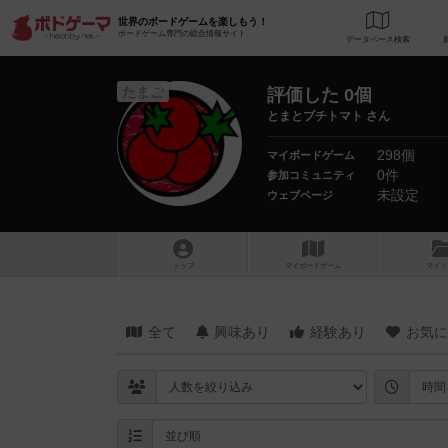
世界のボードゲームを楽しもう！
ボードゲーム専門の総合情報サイト
データベース
検
たまご
評価した 0個
とまとプチトマト さん
298個
マイボードゲーム
0件
参加コミュニティ
未設定
ウェブページ
トップ
マイボードゲーム
マイリ
全て
興味あり
経験あり
お気に