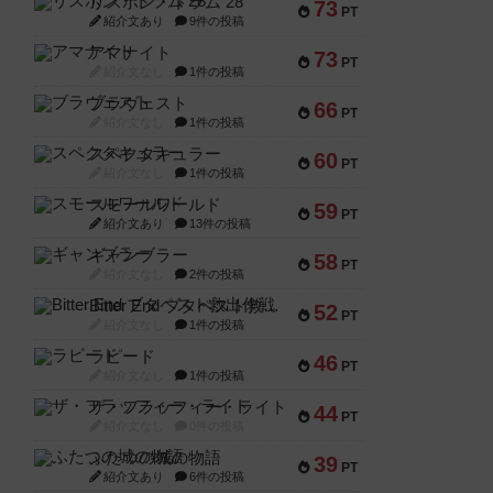
リスボン・トラム 28
73
PT
紹介文あり
9件の投稿
アマナイト
73
PT
紹介文なし
1件の投稿
ブラヴェスト
66
PT
紹介文なし
1件の投稿
スペクタキュラー
60
PT
紹介文なし
1件の投稿
スモールワールド
59
PT
紹介文あり
13件の投稿
ギャンブラー
58
PT
紹介文なし
2件の投稿
Bitter End ブタペスト救出作戦
52
PT
紹介文なし
1件の投稿
ラピード
46
PT
紹介文なし
1件の投稿
ザ・フラッフィー・ライト
44
PT
紹介文なし
0件の投稿
ふたつの城の物語
39
PT
紹介文あり
6件の投稿