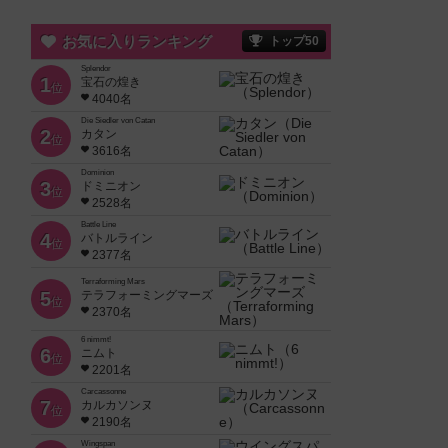
お気に入りランキング
トップ50
Splendor
1
宝石の煌き
位
4040名
Die Siedler von Catan
2
カタン
位
3616名
Dominion
3
ドミニオン
位
2528名
Battle Line
4
バトルライン
位
2377名
Terraforming Mars
5
テラフォーミングマーズ
位
2370名
6 nimmt!
6
ニムト
位
2201名
Carcassonne
7
カルカソンヌ
位
2190名
Wingspan