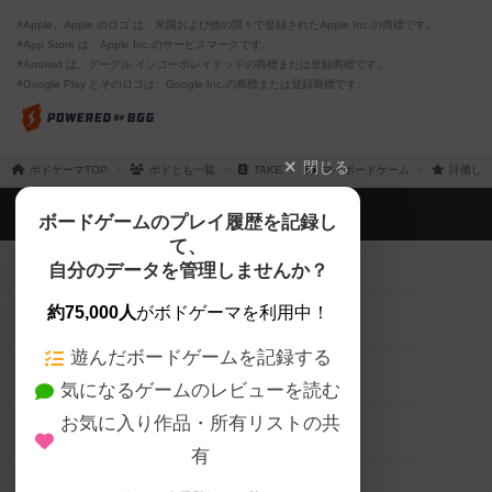
※Apple、Apple のロゴ は、米国および他の国々で登録されたApple Inc.の商標です。
※App Store は、Apple Inc.のサービスマークです。
※Android は、グーグル インコーポレイテッドの商標または登録商標です。
※Google Play とそのロゴは、Google Inc.の商標または登録商標です。
閉じる
ボドゲーマTOP
ボドとも一覧
TAKE
マイボードゲーム
評価した
ボドゲーマTOP
ボードゲームのプレイ履歴を記録し
て、
ボードゲームを検索する
自分のデータを管理しませんか？
約75,000人
がボドゲーマを利用中！
ボードゲームの新着レビュー
遊んだボードゲームを記録する
ボードゲーム会情報
気になるゲームのレビューを読む
お気に入り作品・所有リストの共
メカニクス特集
有
掲示板・トピックス