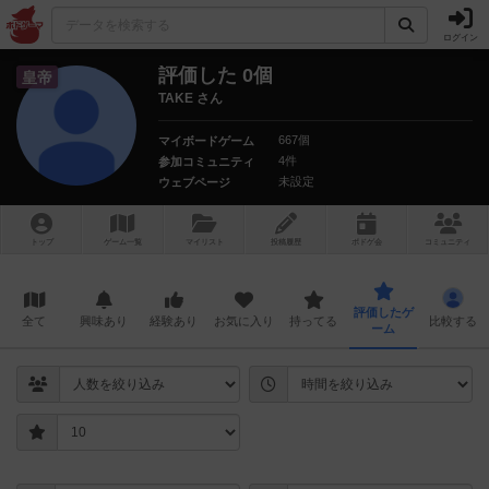
ログイン
評価した 0個
皇帝
TAKE さん
667個
マイボードゲーム
4件
参加コミュニティ
未設定
ウェブページ
トップ
ゲーム一覧
マイリスト
投稿履歴
ボ
ドゲ
会
コミュニティ
評価したゲ
全て
興味あり
経験あり
お気に入り
持ってる
比較する
ーム