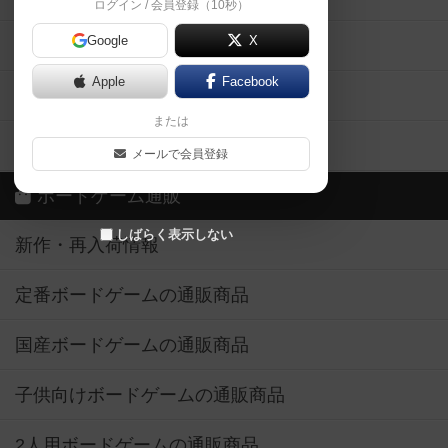
ログイン / 会員登録（10秒）
Google
X
ボドとも・会員一覧
Apple
Facebook
ボードゲーム業界コラム
または
ボドゲーマご利用案内
メールで会員登録
ボードゲーム通販
しばらく表示しない
新作・再入荷情報
定番ボードゲームの通販商品
国産ボードゲームの通販商品
子供向けボードゲームの通販商品
2人用ボードゲームの通販商品