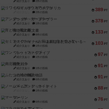
紹介文あり
2件の投稿
リワイルド：サウスアメリカ
389
PT
紹介文なし
2件の投稿
アンダー・ザ・テーブラー
378
PT
紹介文あり
1件の投稿
宵と暁の呪文書
133
PT
紹介文あり
8件の投稿
セミファイナル ～お前はまだ生きている～
103
PT
紹介文あり
1件の投稿
ワン・トゥ・ファイブ
97
PT
紹介文あり
1件の投稿
南北戦争
91
PT
紹介文あり
1件の投稿
ふたつの城の物語
91
PT
紹介文あり
6件の投稿
ノームズ・アット・ナイト
88
PT
紹介文なし
1件の投稿
マーリン
76
PT
紹介文あり
6件の投稿
フラットアイアン