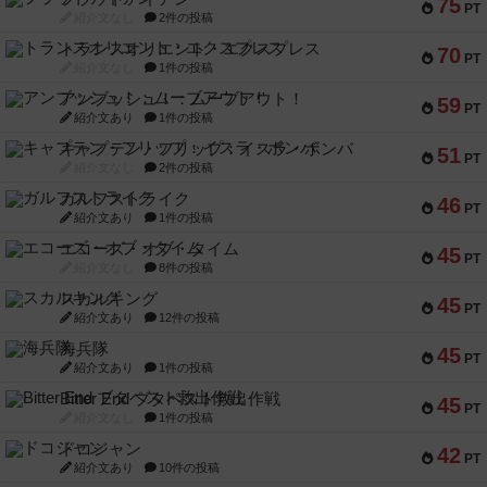
75
PT
紹介文なし
2件の投稿
トランスオリエント・エクスプレス
70
PT
紹介文なし
1件の投稿
アンブッシュ！：ムーブアウト！
59
PT
紹介文あり
1件の投稿
キャプテン・フリップ：イスラ・ボンバ
51
PT
紹介文なし
2件の投稿
ガルフストライク
46
PT
紹介文あり
1件の投稿
エコーズ・オブ・タイム
45
PT
紹介文なし
8件の投稿
スカルキング
45
PT
紹介文あり
12件の投稿
海兵隊
45
PT
紹介文あり
1件の投稿
Bitter End ブタペスト救出作戦
45
PT
紹介文なし
1件の投稿
ドコジャン
42
PT
紹介文あり
10件の投稿