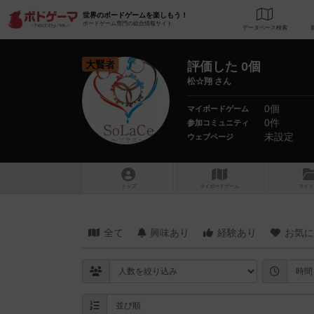
世界のボードゲームを楽しもう！
ボードゲーム専門の総合情報サイト
データベース
検
大賢者
評価した 0個
松☆翔 さん
0個
マイボードゲーム
0件
参加コミュニティ
未設定
ウェブページ
トップ
マイボードゲーム
マイリ
全て
興味あり
経験あり
お気に