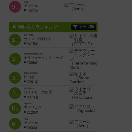
Azul
9
アズール
位
1903名
興味ありランキング
トップ50
SCYTHE
1
サイズ -大鎌戦役-
位
2415名
Terraforming Mars
2
テラフォーミングマーズ
位
2396名
Stone Garden
3
枯山水
位
2281名
Viticulture
4
ワイナリーの四季
位
2273名
Agricola
5
アグリコラ
位
2120名
Azul
6
アズール
位
2034名