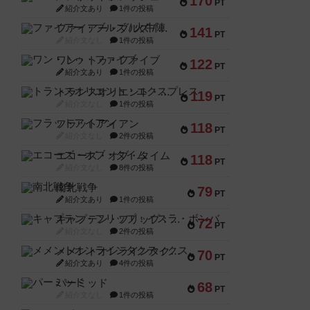
170
PT
紹介文あり
1件の投稿
ファイアー・ブルズ / 火牛陣
141
PT
紹介文なし
1件の投稿
ワン・トゥ・ファイブ
122
PT
紹介文あり
1件の投稿
トランスオリエント・エクスプレス
119
PT
紹介文なし
1件の投稿
フラットアイアン
118
PT
紹介文なし
2件の投稿
エコーズ・オブ・タイム
118
PT
紹介文なし
8件の投稿
南北戦争
79
PT
紹介文あり
1件の投稿
キャプテン・フリップ：イスラ・ボンバ
72
PT
紹介文なし
2件の投稿
メメントオンラインタクティクス
70
PT
紹介文あり
4件の投稿
パーミッド
68
PT
紹介文なし
1件の投稿