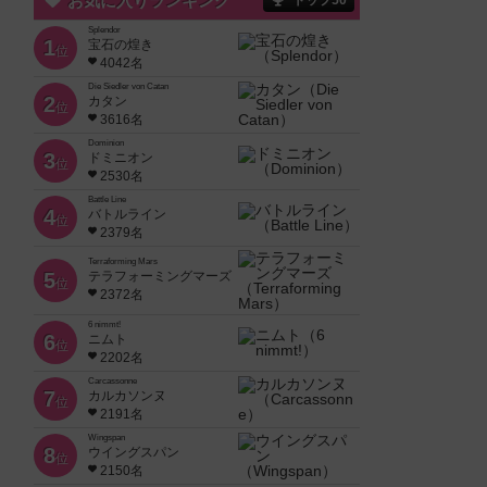
お気に入りランキング
トップ50
Splendor
1
宝石の煌き
位
4042名
Die Siedler von Catan
2
カタン
位
3616名
Dominion
3
ドミニオン
位
2530名
Battle Line
4
バトルライン
位
2379名
Terraforming Mars
5
テラフォーミングマーズ
位
2372名
6 nimmt!
6
ニムト
位
2202名
Carcassonne
7
カルカソンヌ
位
2191名
Wingspan
8
ウイングスパン
位
2150名