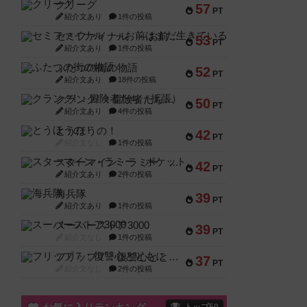
クリーグ
57
PT
紹介文あり
1件の投稿
セミファイナル ～お前はまだ生きている～
53
PT
紹介文あり
1件の投稿
ふたつの街の物語
52
PT
紹介文あり
18件の投稿
クランク! ：冒険者たち（拡張）
50
PT
紹介文あり
4件の投稿
とうほうの！
42
PT
紹介文なし
1件の投稿
スターマイン・ラミー ポケット
42
PT
紹介文あり
2件の投稿
海兵隊
39
PT
紹介文あり
1件の投稿
スーパーストア3000
39
PT
紹介文なし
1件の投稿
フリップ７：復讐心とともに
37
PT
紹介文なし
2件の投稿