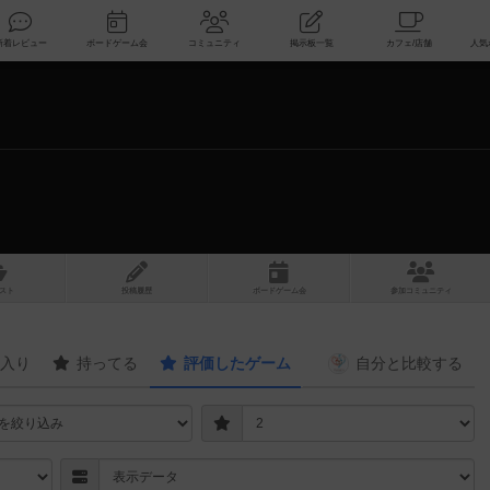
索
新着レビュー
ボードゲーム会
コミュニティ
掲示板一覧
スト
投稿履歴
ボ
ー
ドゲ
ーム
会
参加
コミュニティ
入り
持ってる
評価したゲーム
自分と
比較する