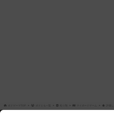
ボドゲーマTOP
ボドとも一覧
松☆翔
マイボードゲーム
評価し