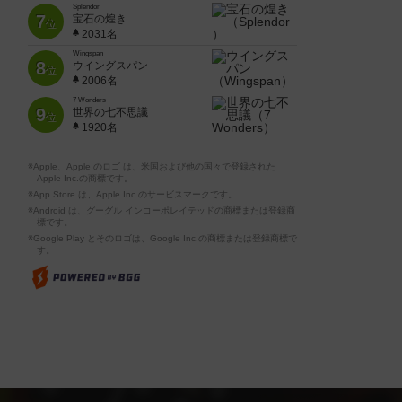
Splendor
7
宝石の煌き
位
2031名
Wingspan
8
ウイングスパン
位
2006名
7 Wonders
9
世界の七不思議
位
1920名
※Apple、Apple のロゴ は、米国および他の国々で登録された
Apple Inc.の商標です。
※App Store は、Apple Inc.のサービスマークです。
※Android は、グーグル インコーポレイテッドの商標または登録商
標です。
※Google Play とそのロゴは、Google Inc.の商標または登録商標で
す。