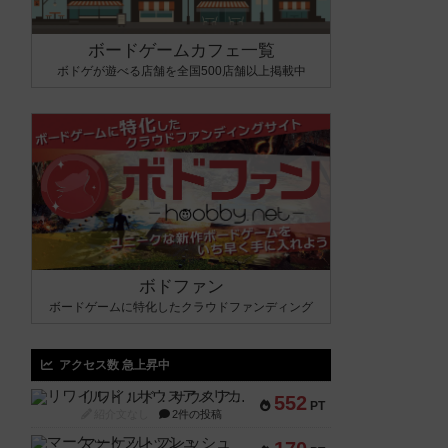
ボードゲームカフェ一覧
ボドゲが遊べる店舗を全国500店舗以上掲載中
ボドファン
ボードゲームに特化したクラウドファンディング
アクセス数 急上昇中
リワイルド：サウスアメリカ
552
PT
紹介文なし
2件の投稿
マーケットフレッシュ