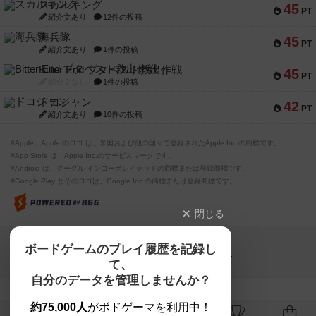
スカルキング
45
PT
紹介文あり
12件の投稿
海兵隊
45
PT
紹介文あり
1件の投稿
Bitter End ブタペスト救出作戦
45
PT
紹介文なし
1件の投稿
ドコジャン
42
PT
紹介文あり
10件の投稿
※Apple、Apple のロゴ は、米国および他の国々で登録されたApple Inc.の商標です。
※App Store は、Apple Inc.のサービスマークです。
※Android は、グーグル インコーポレイテッドの商標または登録商標です。
※Google Play とそのロゴは、Google Inc.の商標または登録商標です。
閉じる
Copyright (c)
ボードゲームのプレイ履歴を記録し
【ボドゲーマ】ボードゲームの総合情報サイト
て、
All rights reserved.
自分のデータを管理しませんか？
約75,000人
がボドゲーマを利用中！