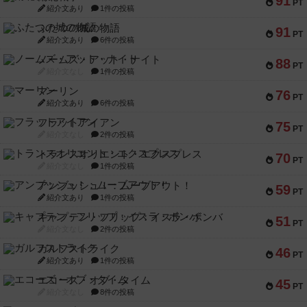
91
PT
紹介文あり
1件の投稿
ふたつの城の物語
91
PT
紹介文あり
6件の投稿
ノームズ・アット・ナイト
88
PT
紹介文なし
1件の投稿
マーリン
76
PT
紹介文あり
6件の投稿
フラットアイアン
75
PT
紹介文なし
2件の投稿
トランスオリエント・エクスプレス
70
PT
紹介文なし
1件の投稿
アンブッシュ！：ムーブアウト！
59
PT
紹介文あり
1件の投稿
キャプテン・フリップ：イスラ・ボンバ
51
PT
紹介文なし
2件の投稿
ガルフストライク
46
PT
紹介文あり
1件の投稿
エコーズ・オブ・タイム
45
PT
紹介文なし
8件の投稿