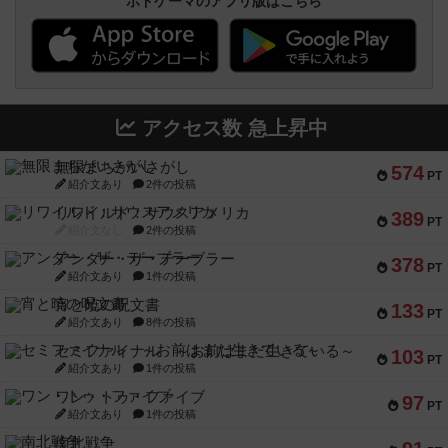
ボドゲーマのアプリ版はこちら
アクセス数 急上昇中
無限まちがいさがし
574
PT
紹介文あり
2件の投稿
リワイルド：サウスアメリカ
389
PT
紹介文なし
2件の投稿
アンダー・ザ・テーブラー
378
PT
紹介文あり
1件の投稿
宵と暁の呪文書
133
PT
紹介文あり
8件の投稿
セミファイナル ～お前はまだ生きている～
103
PT
紹介文あり
1件の投稿
ワン・トゥ・ファイブ
97
PT
紹介文あり
1件の投稿
南北戦争