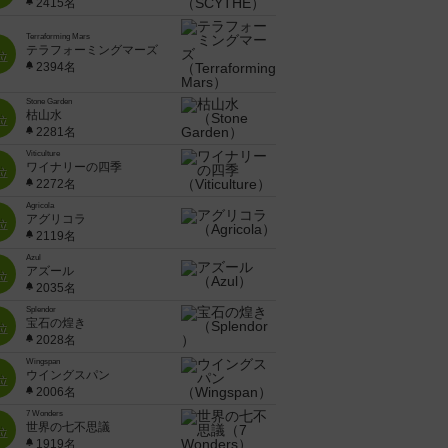
2415名
Terraforming Mars
テラフォーミングマーズ
位
2394名
Stone Garden
枯山水
位
2281名
Viticulture
ワイナリーの四季
位
2272名
Agricola
アグリコラ
位
2119名
Azul
アズール
位
2035名
Splendor
宝石の煌き
位
2028名
Wingspan
ウイングスパン
位
2006名
7 Wonders
世界の七不思議
位
1919名