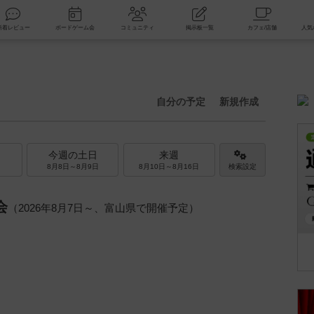
索
新着レビュー
ボードゲーム会
コミュニティ
掲示板一覧
自分の予定
新規作成
今週の土日
来週
8月8日～8月9日
8月10日～8月16日
検索設定
会
（2026年8月7日～、富山県で開催予定）