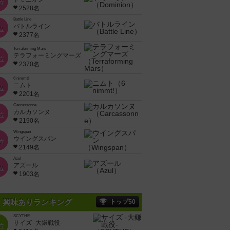
位
2528名
Battle Line
バトルライン
位
2377名
Terraforming Mars
テラフォーミングマーズ
位
2370名
6 nimmt!
ニムト
位
2201名
Carcassonne
カルカソンヌ
位
2190名
Wingspan
ウイングスパン
位
2149名
Azul
アズール
位
1903名
興味ありランキング
トップ50
SCYTHE
サイズ -大鎌戦役-
位