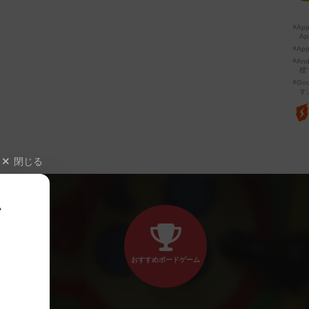
※A
Ap
※Ap
※A
標
※Go
す
閉じる
、
おすすめボードゲーム