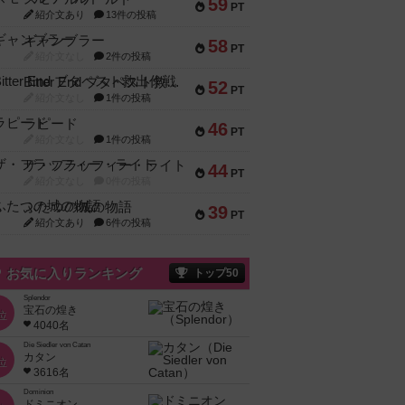
59
PT
紹介文あり
13件の投稿
ギャンブラー
58
PT
紹介文なし
2件の投稿
Bitter End ブタペスト救出作戦
52
PT
紹介文なし
1件の投稿
ラピード
46
PT
紹介文なし
1件の投稿
ザ・フラッフィー・ライト
44
PT
紹介文なし
0件の投稿
ふたつの城の物語
39
PT
紹介文あり
6件の投稿
お気に入りランキング
トップ50
Splendor
宝石の煌き
位
4040名
Die Siedler von Catan
カタン
位
3616名
Dominion
ドミニオン