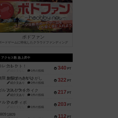
ボドファン
ボードゲームに特化したクラウドファンディング
アクセス数 急上昇中
コレクト！
340
PT
紹介文なし
1件の投稿
無限まちがいさがし
322
PT
紹介文あり
2件の投稿
ガルフストライク
217
PT
紹介文あり
1件の投稿
クルティボ
203
PT
紹介文なし
1件の投稿
1809
112
PT