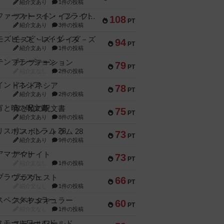
紹介文あり
1件の投稿
ファースト・イン・フライト
108
PT
紹介文あり
3件の投稿
モズビ－ズ・レイダ－ズ
94
PT
紹介文あり
1件の投稿
テンプテーション
79
PT
紹介文なし
2件の投稿
インドネシア
78
PT
紹介文あり
2件の投稿
宵と暁の呪文書
75
PT
紹介文あり
8件の投稿
リスボン・トラム 28
73
PT
紹介文あり
9件の投稿
アマナイト
73
PT
紹介文なし
1件の投稿
ブラヴェスト
66
PT
紹介文なし
1件の投稿
スペクタキュラー
60
PT
紹介文なし
1件の投稿
スモールワールド