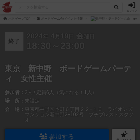
ログイン
ボドゲーマTOP
ボードゲーム会/イベント情報
2024
4
19
金
年
月
日
曜日
終了
18:30～23:00
東京 新中野 ボードゲームパーテ
ィ 女性主催
参加者：
2人 / 定員6人（気になる！1人）
場 所：
未設定
会 場：
東京都中野区本町６丁目２２−１６ ライオンズ
マンション新中野2−102号 プチブレストスタジ
オ
参加する
気になる！