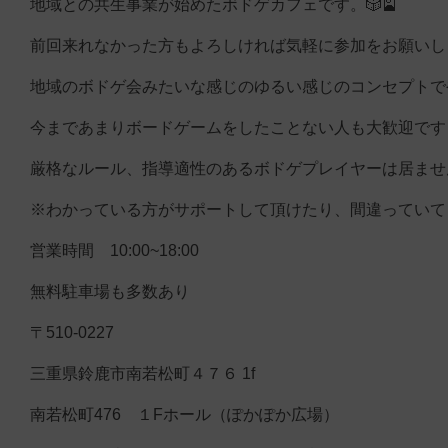
地域との共生事業が始めたボドゲカフェです。🎲🎴
前回来れなかった方もよろしければ気軽に参加をお願いしま
地域のボドゲ会みたいな感じのゆるい感じのコンセプトで
今まであまりボードゲームをしたことない人も大歓迎です☺
厳格なルール、指導適性のあるボドゲプレイヤーは居ませ
※わかっている方がサポートして頂けたり、間違っていて
営業時間 10:00~18:00
無料駐車場も多数あり
〒510-0227
三重県鈴鹿市南若松町４７６ 1f
南若松町476 １Fホール（ぽかぽか広場）