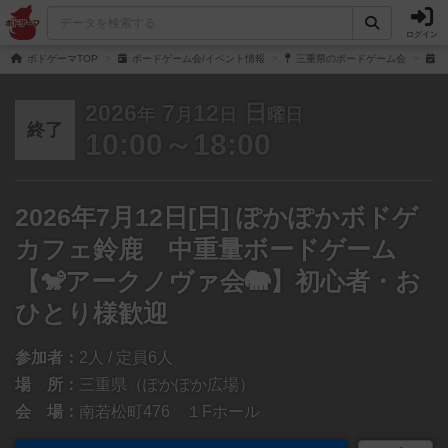
ログイン
ボドゲーマTOP
ボードゲーム会/イベント情報
三重県のボードゲーム会
2
2026
7
12
日
年
月
日
曜日
終了
10:00～18:00
2026年7月12日[日] ぽかぽかボドゲ
カフェ鈴鹿 中重量ボードゲーム
【🐒アークノヴァ会🐘】初心者・お
ひとり様歓迎
参加者：
2人 / 定員6人
場 所：
三重県（ぽかぽか広場）
会 場：
南若松町476 １Fホール