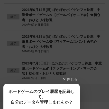
2026年6月14日[日] ぽかぽかボドゲカフェ鈴鹿 中
重量ボードゲーム🍺【ビールパイオニア会】🍻初心
終了
者・おひとり様歓迎
2026年6月14日 日曜日
2026年6月28日[日] ぽかぽかボドゲカフェ鈴鹿 中
重量ボードゲーム🐉【ワイアームスパン】🐲初心
終了
者・おひとり様歓迎
2026年6月28日 日曜日
2026年7月5日[日] ぽかぽかボドゲカフェ鈴鹿 中重
量ボードゲーム🌠【テラフォーミング・マーズ会
終了
🪐】初心者・おひとり様歓迎
2026年7月5日 日曜日
閉じる
Copyright (c)
ボードゲームのプレイ履歴を記録し
【ボドゲーマ】ボードゲームの総合情報サイト
て、
All rights reserved.
自分のデータを管理しませんか？