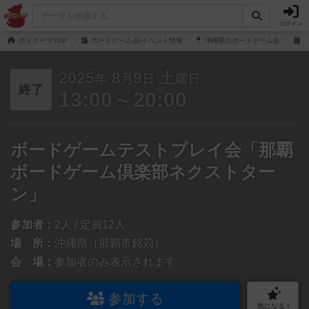
ログイン
ボドゲーマTOP
ボードゲーム会/イベント情報
沖縄県のボードゲーム会
ボ
2025
8
9
土
年
月
日
曜日
終了
13:00～20:00
ボードゲームテストプレイ会「那覇
ボードゲーム倶楽部ネクストター
ン」
参加者：
2人 / 定員12人
場 所：
沖縄県（那覇市銘苅）
会 場：
参加者のみ表示されます
参加する
気になる！